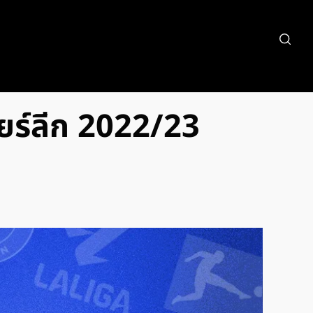
ียร์ลีก 2022/23