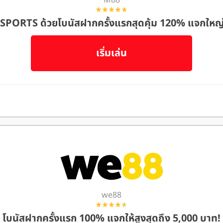
MSPORTS ด้วยโบนัสฝากครั้งแรกสุดคุ้ม 120% แจกใหญ่ส
เริ่มเล่น
we88
โบนัสฝากครั้งแรก 100% แจกให้สูงสุดถึง 5,000 บาท!