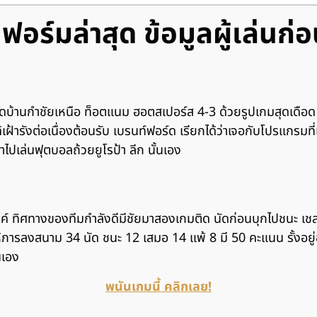
ฟอร์มล่าสุด ข้อมูลผู้เล่นก
ปิดบ้านกำชัยเหนือ ท็อตแนม ฮอตสเปอร์ส 4-3 ด้วยรูปเกมสุดเดือด แ
เฝ้ารังต่อเนื่องต้อนรับ เบรนท์ฟอร์ด เรียกได้ว่าเจอกับโปรแกรมที
ตาไปเล่นฟุตบอลถ้วยยูโรป้า ลีก นั้นเอง
์ ทิศทางของทีมกำลังดีมีชัยมาสองเกมติด นัดก่อนบุกไปชนะ เชลซี 
การลงสนาม 34 นัด ชนะ 12 เสมอ 14 แพ้ 8 มี 50 คะแนน รั้งอยู่
้นเอง
พนันเกมนี้ คลิกเลย!