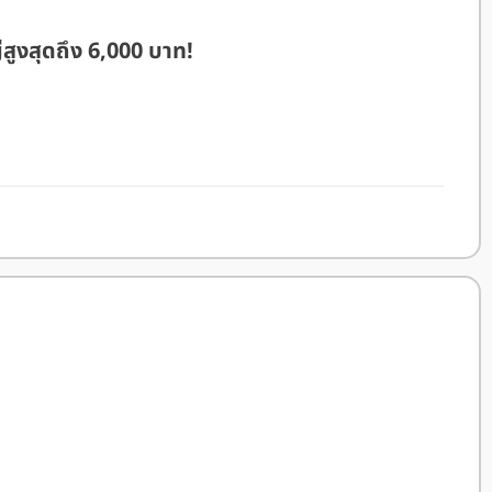
ูงสุดถึง 6,000 บาท!