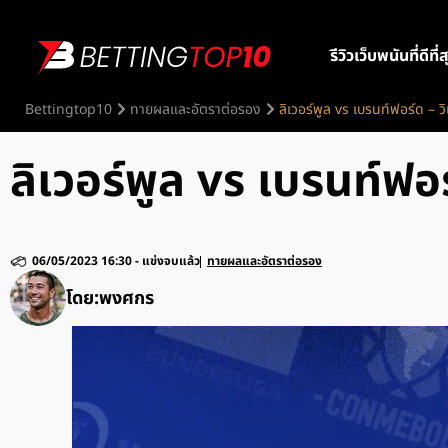
รีวิวเว็บพนันที่ดีที่
Bettingtop10
ทายผลและอัตราต่อรอง
ลิเวอร์พูล vs เบรนท์ฟอร์ด – ว
ลิเวอร์พูล vs เบรนท์ฟอ
06/05/2023 16:30
-
แข่งจบแล้ว
ทายผลและอัตราต่อรอง
โดย:
พงศกร