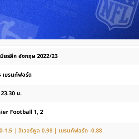
มียร์ลีก อังกฤษ 2022/23
vs เบรนท์ฟอร์ด
 23.30 น.
er Football 1, 2
.0-1.5 | ลิเวอร์พูล 0.98 | เบรนท์ฟอร์ด -0.88