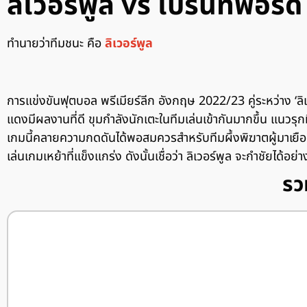
ลิเวอร์พูล vs เบรนท์ฟอร์
ทำนายว่าทีมชนะ คือ
ลิเวอร์พูล
การแข่งขันฟุตบอล พรีเมียร์ลีก อังกฤษ 2022/23 คู่ระหว่าง ‘ลิ
แดงมีผลงานที่ดี ขุมกำลังนักเตะในทีมเล่นเข้ากันมากขึ้น แนวรุ
เกมนี้คลายความกดดันได้พอสมควรสำหรับทีมผึ้งพิฆาตผู้มาเยือ
เล่นเกมเหย้าที่แข็งแกร่ง ดังนั้นเชื่อว่า ลิเวอร์พูล จะกำชัยได้อย่า
รว