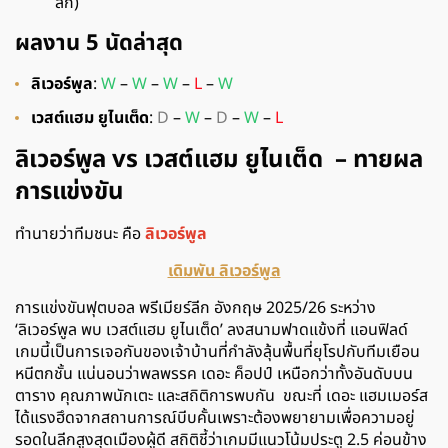
ลีก)
ผลงาน 5 นัดล่าสุด
ลิเวอร์พูล
:
W
–
W
–
W
–
L
–
W
เวสต์แฮม ยูไนเต็ด
:
D
–
W
–
D
–
W
–
L
ลิเวอร์พูล vs เวสต์แฮม ยูไนเต็ด – ทายผล
การแข่งขัน
ทำนายว่าทีมชนะ คือ
ลิเวอร์พูล
เดิมพัน ลิเวอร์พูล
การแข่งขันฟุตบอล พรีเมียร์ลีก อังกฤษ 2025/26 ระหว่าง
‘ลิเวอร์พูล พบ เวสต์แฮม ยูไนเต็ด’ ลงสนามฟาดแข้งที่ แอนฟิลด์
เกมนี้เป็นการเจอกันของเจ้าบ้านที่กำลังลุ้นพื้นที่ยุโรปกับทีมเยือน
หนีตกชั้น แน่นอนว่าพลพรรค เดอะ ค็อปป์ เหนือกว่าทั้งอันดับบน
ตาราง คุณภาพนักเตะ และสถิติการพบกัน ขณะที่ เดอะ แฮมเมอร์ส
ได้แรงฮึดจากสถานการณ์บีบคั้นเพราะต้องพยายามเพื่อความอยู่
รอดในลีกสูงสุดเมืองผู้ดี สถิติชี้ว่าเกมมีแนวโน้มประตู 2.5 ค่อนข้าง