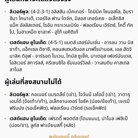
ลิเวอร์พูล
: (4-2-3-1) อลิสสัน เบ็คเกอร์ - โดมินิค โซบอสไล, อิบรา
ฮิมา โคนาเต้, เวอร์จิล ฟาน ไดจ์ค, มิลอส เคอร์เคซ - อเล็กซิส
แม็ค อัลลิสเตอร์, ไรอัน กราเวนเบิร์ช - ฟลอเรียน เวิร์ตซ์, โคดี้ กัค
โป, โมฮาเหม็ด ซาลาห์ - ฮูโก้ เอคิติเก้
เวสต์แฮม ยูไนเต็ด
: (4-5-1) แมดส์ เฮอร์มันเซ่น - อารอน วาน บิส
ซาก้า, แอ็กเซล ดิซาซี, คอนสแตนตินอส มาฟโรปานอส, เอล ฮัดจิ
มาลิค ดิอุฟ - จาร์รอด โบเวน, โทมัส ซูเช็ค, มาเตอุส เฟอร์นันเดส,
โอลิเวอร์ สการ์ลส์, คริเซนซิโอ ซัมเมอร์วิลล์ - วาเลนติน คาสเตล
ลาโนส
ผู้เล่นที่ลงสนามไม่ได้
ลิเวอร์พูล
: คอเนอร์ แบรดลีย์ (เข่า), โจวันนี เลโอนี่ (เข่า), วาตารุ
เอนโด้ (ข้อเท้า/เท้า), อเล็กซานเดอร์ ไอซัค (น่อง/ข้อเท้า), เจเรมี่
ฟริมปง (รอเช็คฟิต), ฟลอเรียน เวิร์ตซ์ (รอเช็คฟิต)
เวสต์แฮม ยูไนเต็ด
: เฟรดดี้ พอตต์ส (โดนแบน), ปาโบล เฟลิเป้
(น่อง/ขา), ลูคัส ฟาเบียนสกี้ (หลัง)
พนันเกมนี้ คลิกเลย!