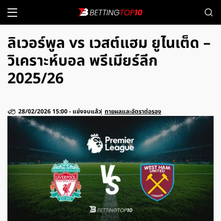
ลิเวอร์พูล vs เวสต์แฮม ยูไนเต็ด –
วิเคราะห์บอล พรีเมียร์ลีก
2025/26
28/02/2026 15:00
-
แข่งจบแล้ว
ทายผลและอัตราต่อรอง