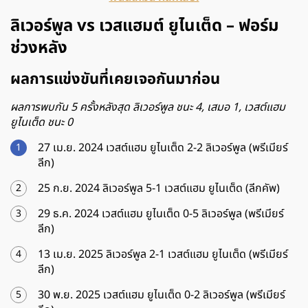
ลิเวอร์พูล vs เวสแฮมต์ ยูไนเต็ด – ฟอร์ม
ช่วงหลัง
ผลการแข่งขันที่เคยเจอกันมาก่อน
ผลการพบกัน 5 ครั้งหลังสุด ลิเวอร์พูล ชนะ 4, เสมอ 1, เวสต์แฮม
ยูไนเต็ด ชนะ 0
27 เม.ย. 2024 เวสต์แฮม ยูไนเต็ด 2-2 ลิเวอร์พูล (พรีเมียร์
ลีก)
25 ก.ย. 2024 ลิเวอร์พูล 5-1 เวสต์แฮม ยูไนเต็ด (ลีกคัพ)
29 ธ.ค. 2024 เวสต์แฮม ยูไนเต็ด 0-5 ลิเวอร์พูล (พรีเมียร์
ลีก)
13 เม.ย. 2025 ลิเวอร์พูล 2-1 เวสต์แฮม ยูไนเต็ด (พรีเมียร์
ลีก)
30 พ.ย. 2025 เวสต์แฮม ยูไนเต็ด 0-2 ลิเวอร์พูล (พรีเมียร์