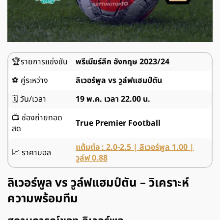
🏆รายการแข่งขัน
พรีเมียร์ลีก อังกฤษ 2023/24
⚽ คู่ระหว่าง
ลิเวอร์พูล vs วูล์ฟแฮมป์ตัน
🗓️ วัน/เวลา
19 พ.ค. เวลา 22.00 น.
📺 ช่องถ่ายทอด
True Premier Football
สด
แต้มต่อ : 2.0-2.5 | ลิเวอร์พูล 1.00 |
📈 ราคาบอล
วูล์ฟ 0.88
ลิเวอร์พูล vs วูล์ฟแฮมป์ตัน – วิเคราะห์
ความพร้อมทีม