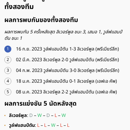
ทั้งสองทีม
ผลการพบกันของทั้งสองทีม
ผลการพบกัน 5 ครั้งหลังสุด ลิเวอร์พูล ชนะ 3, เสมอ 1, วูล์ฟแฮมป์
ตัน ชนะ 1
16 ก.ย. 2023 วูล์ฟแฮมป์ตัน 1-3 ลิเวอร์พูล (พรีเมียร์ลีก)
02 มี.ค. 2023 ลิเวอร์พูล 2-0 วูล์ฟแฮมป์ตัน (พรีเมียร์ลีก)
04 ก.พ. 2023 วูล์ฟแฮมป์ตัน 3-0 ลิเวอร์พูล (พรีเมียร์ลีก)
18 ม.ค. 2023 วูล์ฟแฮมป์ตัน 0-1 ลิเวอร์พูล (เอฟเอ คัพ)
08 ม.ค. 2023 ลิเวอร์พูล 2-2 วูล์ฟแฮมป์ตัน (เอฟเอ คัพ)
ผลการแข่งขัน 5 นัดหลังสุด
ลิเวอร์พูล
:
D
–
W
–
D
–
L
–
W
วูล์ฟแฮมป์ตัน
:
L
–
L
–
W
–
L
–
L