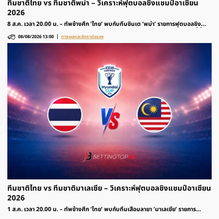
ทีมชาติไทย vs ทีมชาติพม่า – วิเคราะห์ฟุตบอลชิงแชมป์อาเซียน
2026
8 ส.ค. เวลา 20.00 น. – ทัพช้างศึก ‘ไทย’ พบกับทีมชินเต ‘พม่า’ รายการฟุตบอลชิง
แชมป์อาเซียน 2026 รอบแบ่งกลุ่ม ติดตามวิเคราะห์ก่อนเกมและอัตราต่อรองได้ที่นี่
08/08/2026 13:00
ทายผลและอัตราต่อรอง
ทีมชาติไทย vs ทีมชาติมาเลเซีย – วิเคราะห์ฟุตบอลชิงแชมป์อาเซียน
2026
1 ส.ค. เวลา 20.00 น. – ทัพช้างศึก ‘ไทย’ พบกับทีมเสือมลายา ‘มาเลเซีย’ รายการ
ฟุตบอลชิงแชมป์อาเซียน 2026 รอบแบ่งกลุ่ม ติดตามวิเคราะห์ก่อนเกมและอัตราต่อ