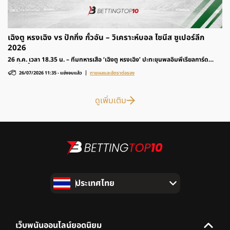
เฉิงตู หรงเฉิง vs ปักกิ่ง กั๋วอัน – วิเคราะห์บอล ไชนีส ซูเปอร์ลีก
2026
26 ก.ค. เวลา 18.35 น. – ทีมทหารเสือ ‘เฉิงตู หรงเฉิง’ ปะทะขุนพลอิมพีเรียลการ์ด
‘ปักกิ่ง กั๋วอัน’ รายการฟุตบอล ไชนีส ซูเปอร์ลีก 2026 ติดตามวิเคราะห์ก่อนเกมและ
26/07/2026 11:35
-
แข่งจบแล้ว
ทายผลและอัตราต่อรอง
อัตราต่อรองได้ที่นี่
ดูเพิ่มเติม
ประเทศไทย
เว็บพนันออนไลน์ยอดนิยม