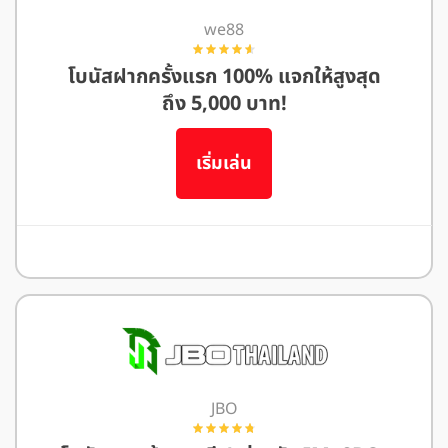
we88
โบนัสฝากครั้งแรก 100% แจกให้สูงสุด
ถึง 5,000 บาท!
เริ่มเล่น
อ่านรีวิว We88
JBO