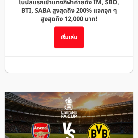
โบนัสแรกเข้าแทงกีฬาค่ายดัง IM, SBO,
BTI, SABA สูงสุดถึง 200% แจกจุก ๆ
สูงสุดถึง 12,000 บาท!
เริ่มเล่น
อ่านรีวิว JBO