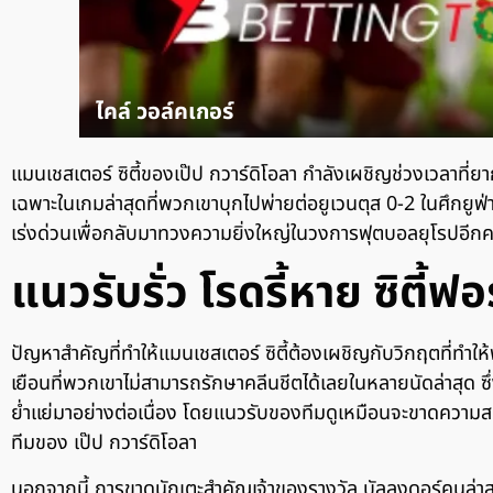
ไคล์ วอล์คเกอร์
แมนเชสเตอร์ ซิตี้ของเป๊ป กวาร์ดิโอลา กำลังเผชิญช่วงเวลาที
เฉพาะในเกมล่าสุดที่พวกเขาบุกไปพ่ายต่อยูเวนตุส 0-2 ในศึกยูฟ
เร่งด่วนเพื่อกลับมาทวงความยิ่งใหญ่ในวงการฟุตบอลยุโรปอีกคร
แนวรับรั่ว โรดรี้หาย ซิตี้ฟ
ปัญหาสำคัญที่ทำให้แมนเชสเตอร์ ซิตี้ต้องเผชิญกับวิกฤตที่ทำ
เยือนที่พวกเขาไม่สามารถรักษาคลีนชีตได้เลยในหลายนัดล่าสุด ซึ่
ย่ำแย่มาอย่างต่อเนื่อง โดยแนวรับของทีมดูเหมือนจะขาดความสมดุ
ทีมของ เป๊ป กวาร์ดิโอลา
นอกจากนี้ การขาดนักเตะสำคัญเจ้าของรางวัล บัลลงดอร์คนล่าสุด