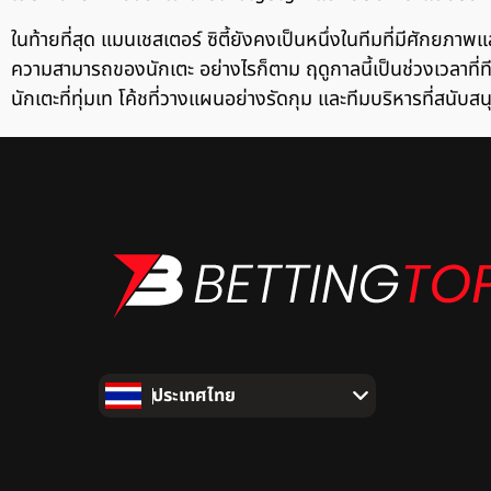
ในท้ายที่สุด แมนเชสเตอร์ ซิตี้ยังคงเป็นหนึ่งในทีมที่มีศักยภา
ความสามารถของนักเตะ อย่างไรก็ตาม ฤดูกาลนี้เป็นช่วงเวลาที่ที
นักเตะที่ทุ่มเท โค้ชที่วางแผนอย่างรัดกุม และทีมบริหารที่สนับสนุ
ประเทศไทย