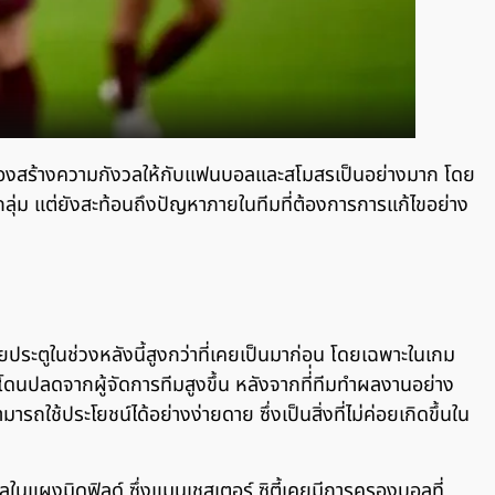
อเนื่องสร้างความกังวลให้กับแฟนบอลและสโมสรเป็นอย่างมาก โดย
กลุ่ม แต่ยังสะท้อนถึงปัญหาภายในทีมที่ต้องการการแก้ไขอย่าง
ประตูในช่วงหลังนี้สูงกว่าที่เคยเป็นมาก่อน โดยเฉพาะในเกม
จะโดนปลดจากผู้จัดการทีมสูงขึ้น หลังจากที่่ทีมทำผลงานอย่าง
ใช้ประโยชน์ได้อย่างง่ายดาย ซึ่งเป็นสิ่งที่ไม่ค่อยเกิดขึ้นใน
ลในแผงมิดฟิลด์ ซึ่งแมนเชสเตอร์ ซิตี้เคยมีการครองบอลที่