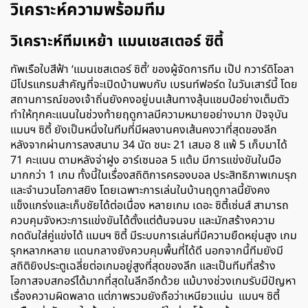
วิเคราะห์ความพร้อมทีม
วิเคราะห์ทีมเหย้า แมนเชสเตอร์ ซิตี้
ทัพเรือใบสีฟ้า ‘แมนเชสเตอร์ ซิตี้’ ของผู้จัดการทีม เป๊ป กวาร์ดิโอลา
มีโปรแกรมสำคัญที่จะเปิดบ้านพบกับ เบรนท์ฟอร์ด ในวันเสาร์นี้ โดย
สถานการณ์ของเจ้าถิ่นยังคงอยู่บนเส้นทางลุ้นแชมป์อย่างเต็มตัว
ทำให้ทุกคะแนนในช่วงท้ายฤดูกาลมีความหมายอย่างมาก ปัจจุบัน
แมนฯ ซิตี้ ยังเป็นหนึ่งในทีมที่มีผลงานคงเส้นคงวาที่สุดของลีก
หลังจากผ่านการลงสนาม 34
นัด ชนะ
21
เสมอ
8
แพ้
5
เก็บมาได้
71
คะแนน ตามหลังจ่าฝูง อาร์เซนอล
5
แต้ม มีการแข่งขันในมือ
มากกว่า
1
เกม ทั้งนี้ในเรื่องสถิติการครองบอล ประสิทธิภาพเกมรุก
และจำนวนโอกาสยิง โดยเฉพาะการเล่นในบ้านฤดูกาลนี้ยังคง
แข็งแกร่งและเก็บชัยได้ต่อเนื่อง หลายเกม เดอะ ซิตี้เซ่นส์ สามารถ
ควบคุมจังหวะการแข่งขันได้ตั้งแต่ต้นจนจบ และมักสร้างความ
กดดันใส่คู่แข่งได้ แมนฯ ซิตี้ มีระบบการเล่นที่มีความยืดหยุ่นสูง เกม
รุกหลากหลาย แดนกลางยังควบคุมพื้นที่ได้ดี นอกจากนี้ทีมยังมี
สถิติยิงประตูเฉลี่ยต่อเกมอยู่สูงที่สุดของลีก และเป็นทีมที่สร้าง
โอกาสจบสกอร์ได้มากที่สุดในลีกอีกด้วย แม้บางช่วงเกมรับมีปัญหา
เรื่องความผิดพลาด แต่ภาพรวมยังถือว่าเหนียวแน่น แมนฯ ซิตี้