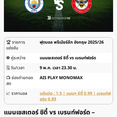
🏆
รายการ
ฟุตบอล พรีเมียร์ลีก อังกฤษ 2025/26
แข่งขัน
⚽
คู่ระหว่าง
แมนเชสเตอร์ ซิตี้ vs
เบรนท์ฟอร์ด
🗓️
วัน/เวลา
9 พ.ค. เวลา 23.30 น.
📺
ช่องถ่ายทอด
AIS PLAY MONOMAX
สด
📈
ราคาบอล
แต้มต่อ : 1.5 |
แมนฯ ซิตี้
0.99 | เบรนท์ฟ
อร์ด 0
.
8
9
แมนเชสเตอร์ ซิตี้
vs
เบรนท์ฟอร์ด –