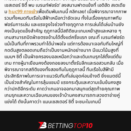
เชสเตอร์ ซิตี้ พบ เบรนท์ฟอร์ด’ ลงสนามฟาดแข้งที่ เอติฮัด สเตเดีย
ม
huc99 ทางเข้า
เพื่อเดิมพันเกมนี้ คลิกเลย! เมื่อพิจารณาจากภาพ
รวมทั้งหมดทีมเรือใบสีฟ้าเหนือกว่าชัดเจน ทั้งในเรื่องคุณภาพทีม
ฟอร์มการเล่น และแรงจูงใจช่วงท้ายฤดูกาล การเล่นได้เล่นบ้านยัง
คงเป็นจุดแข็งสำคัญ ฤดูกาลนี้มีสถิติชนะเกมเหย้าสูงและหลาย ๆ
เกมสามารถปิดฝ่ายตรงข้ามได้ตั้งแต่ครึ่งแรก ขณะที่ เบรนท์ฟอร์ด
แม้เป็นทีมที่ภาพรวมทำได้น่าพอใจ แต่การต้องมาเจอกับทีมใหญ่ที่
กดดันสูงตลอดเกมถือว่าเป็นงานหนักอย่างมาก มีแนวโน้มสูงที่
แมนฯ ซิตี้ เป็นฝ่ายครองบอลเหนือกว่าและเดินเกมรุกใส่ตั้งแต่ต้น
เกม ทางผู้มาเยือนคงต้องถอยลงมาตั้งรับลึกและรอสวนกลับ เมื่อ
พิจารณาจากสถิติของทั้งสองทีมในฤดูกาลนี้ ทีมเรือใบสีฟ้ามี
ประสิทธิภาพในการเจาะแนวรับทีมที่เล่นอุดค่อนข้างดี ยิ่งแมตช์นี้
เป็นช่วงสำคัญในการลุ้นแชมป์ แรงกระตุ้นและความเข้มข้นคงสูง
กว่าปกติอีกระดับ คาดว่าเกมอาจออกมาสนุกแต่สุดท้ายคุณภาพ
เกมรุกและความเฉียบคมของเจ้าบ้านคงสามารถทะลวงตาข่ายคู่
แข่งได้ ดังนั้นคาดว่า แมนเชสเตอร์ ซิตี้ จะชนะในเกมนี้