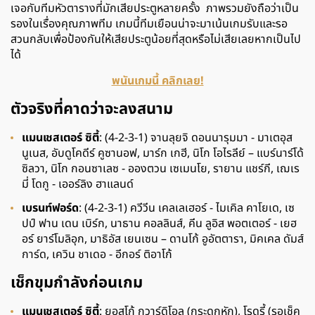
เจอกับทีมหัวตารางที่มักเสียประตูหลายครั้ง ภาพรวมยังถือว่าเป็น
รองในเรื่องคุณภาพทีม เกมนี้ทีมเยือนน่าจะมาเน้นเกมรับและรอ
สวนกลับเพื่อป้องกันให้เสียประตูน้อยที่สุดหรือไม่เสียเลยหากเป็นไป
ได้
พนันเกมนี้ คลิกเลย!
ตัวจริงที่คาดว่าจะลงสนาม
แมนเชสเตอร์ ซิตี้
: (4
-
2
-
3
-
1
) จานลุยจิ ดอนนารุมมา - มาเตอุส
นูเนส
,
อับดูโคดีร์ คูซานอฟ
,
มาร์ก เกฮี
,
นิโก โอไรลีย์ – แบร์นาร์โด้
ซิลวา
,
นิโก กอนซาเลซ - อองตวน เซเมนโย
,
รายาน แชร์กี
,
เฌเร
มี่ โดกู - เออร์ลิง ฮาแลนด์
เบรนท์ฟอร์ด
: (4
-
2
-
3
-
1
) ควีวีน เคลเลเฮอร์ - ไมเคิล คาโยเด
,
เซ
ปป์ ฟาน เดน เบิร์ก
,
นาธาน คอลลินส์
,
คีน ลูอิส พอตเตอร์ - เยฮ
อร์ ยาร์โมลิอุก
,
มาธิอัส เยนเซน – ดานโก้ อูอัตตารา
,
มิคเคล ดัมส์
การ์ด
,
เควิน ชาเดอ - อีกอร์ ติอาโก้
เช็กขุมกำลังก่อนเกม
แมนเชสเตอร์ ซิตี้
: ยอสโก้ กวาร์ดิโอล (กระดูกหัก), โรดรี้ (รอเช็ค