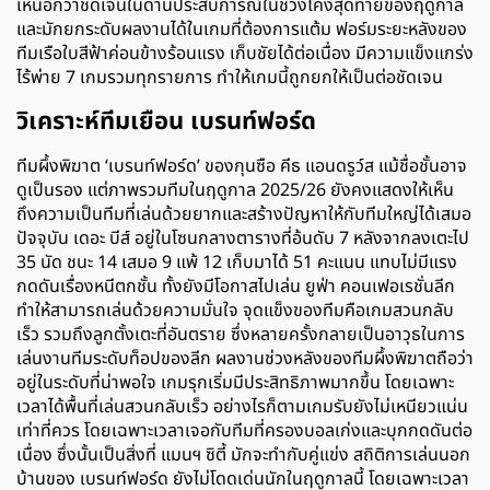
เหนือกว่าชัดเจนในด้านประสบการณ์ในช่วงโค้งสุดท้ายของฤดูกาล
และมักยกระดับผลงานได้ในเกมที่ต้องการแต้ม ฟอร์มระยะหลังของ
ทีมเรือใบสีฟ้าค่อนข้างร้อนแรง เก็บชัยได้ต่อเนื่อง มีความแข็งแกร่ง
ไร้พ่าย
7
เกมรวมทุกรายการ ทำให้เกมนี้ถูกยกให้เป็นต่อชัดเจน
วิเคราะห์ทีมเยือน เบรนท์ฟอร์ด
ทีมผึ้งพิฆาต ‘เบรนท์ฟอร์ด’ ของกุนซือ คีธ แอนดรูว์ส แม้ชื่อชั้นอาจ
ดูเป็นรอง แต่ภาพรวมทีมในฤดูกาล 2025/26 ยังคงแสดงให้เห็น
ถึงความเป็นทีมที่เล่นด้วยยากและสร้างปัญหาให้กับทีมใหญ่ได้เสมอ
ปัจจุบัน เดอะ บีส์ อยู่ในโซนกลางตารางที่อ้นดับ 7
หลังจากลงเตะไป
35
นัด ชนะ
14
เสมอ
9
แพ้
12
เก็บมาได้
51
คะแนน แทบไม่มีแรง
กดดันเรื่องหนีตกชั้น ทั้งยังมีโอกาสไปเล่น ยูฟ่า คอนเฟอเรชั่นลีก
ทำให้สามารถเล่นด้วยความมั่นใจ จุดแข็งของทีมคือเกมสวนกลับ
เร็ว รวมถึงลูกตั้งเตะที่อันตราย ซึ่งหลายครั้งกลายเป็นอาวุธในการ
เล่นงานทีมระดับท็อปของลีก ผลงานช่วงหลังของทีมผึ้งพิฆาตถือว่า
อยู่ในระดับที่น่าพอใจ เกมรุกเริ่มมีประสิทธิภาพมากขึ้น โดยเฉพาะ
เวลาได้พื้นที่เล่นสวนกลับเร็ว อย่างไรก็ตามเกมรับยังไม่เหนียวแน่น
เท่าที่ควร โดยเฉพาะเวลาเจอกับทีมที่ครองบอลเก่งและบุกกดดันต่อ
เนื่อง ซึ่งนั้นเป็นสิ่งที่ แมนฯ ซิตี้ มักจะทำกับคู่แข่ง สถิติการเล่นนอก
บ้านของ เบรนท์ฟอร์ด ยังไม่โดดเด่นนักในฤดูกาลนี้ โดยเฉพาะเวลา