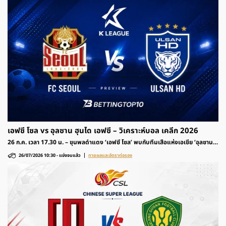
เอฟซี โซล vs อุลซาน ฮุนได เอฟซี – วิเคราะห์บอล เคลีก 2026
26 ก.ค. เวลา 17.30 น. – ขุนพลดำแดง ‘เอฟซี โซล’ พบกับทีมเสือแห่งเอเชีย ‘อุลซาน
ฮุนได เอฟซี’ รายการฟุตบอล เคลีก เกาหลีใต้ 2026 ติดตามวิเคราะห์ก่อนเกมและอัตรา
26/07/2026 10:30
-
แข่งจบแล้ว
ทายผลและอัตราต่อรอง
ต่อรองได้ที่นี่