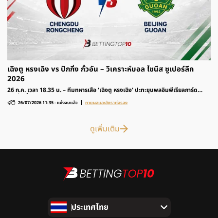
เฉิงตู หรงเฉิง vs ปักกิ่ง กั๋วอัน – วิเคราะห์บอล ไชนีส ซูเปอร์ลีก
2026
26 ก.ค. เวลา 18.35 น. – ทีมทหารเสือ ‘เฉิงตู หรงเฉิง’ ปะทะขุนพลอิมพีเรียลการ์ด
‘ปักกิ่ง กั๋วอัน’ รายการฟุตบอล ไชนีส ซูเปอร์ลีก 2026 ติดตามวิเคราะห์ก่อนเกมและ
26/07/2026 11:35
-
แข่งจบแล้ว
ทายผลและอัตราต่อรอง
อัตราต่อรองได้ที่นี่
ดูเพิ่มเติม
ประเทศไทย