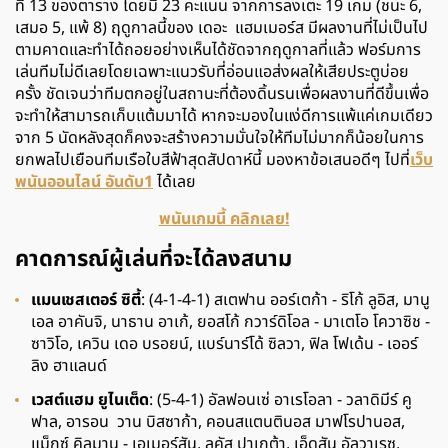
ที่ 13 ของตาราง โดยมี 23 คะแนน จากการลงเตะ 19 เกม (ชนะ 6,
เสมอ 5, แพ้ 8) ฤดูกาลนี้ของ เดอะ แฮมเมอร์ส มีผลงานที่ไม่เป็นไป
ตามคาดและทำได้ถอยอย่างเห็นได้ชัดจากฤดูกาลที่แล้ว ฟอร์มการ
เล่นทีมไม่ดีเลยโดยเฉพาะแนวรับที่อ่อนแอส่งผลให้เสียประตูบ่อย
ครั้ง ชัดเจนว่าทีมตกอยู่ในสถานะที่ต้องดิ้นรนเพื่อผลงานที่ดีขึ้นเพื่อ
จะทำให้สามารถเก็บแต้มมาได้ หากจะมองในแง่ดีการแพ้แค่เกมเดียว
จาก 5 นัดหลังสุดก็คงจะสร้างความมั่นใจให้ทีมไม่มากก็น้อยในการ
ยกพลไปเยือนทีมเรือใบสีฟ้าสุดสัปดาห์นี้ มองหาข้อเสนอดีๆ ไปที่
เว็บ
พนันออนไลน์ อันดับ1
ได้เลย
พนันเกมนี้ คลิกเลย!
คาดการณ์ผู้เล่นที่จะได้ลงสนาม
แมนเชสเตอร์ ซิตี้
: (4-1-4-1) สเตฟาน ออร์เตก้า - ริโก้ ลูอิส, มานู
เอล อาคันจิ, นาธาน อาเก้, ยอสโก้ กวาร์ดิโอล - มาเตโอ โควาซิช -
ซาวิโอ, เควิน เดอ บรอยน์, แบร์นาร์โด้ ซิลวา, ฟิล โฟเด้น - เออร์
ลิง ฮาแลนด์
เวสต์แฮม ยูไนเต็ด
: (5-4-1) อัลฟอนเซ่ อาเรโอลา - วลาดิมีร์ คู
ฟาล, อารอน วาน บิสซาก้า, คอนสแตนตินอส มาฟโรปานอส,
แม็กซ์ คิลมาน - เอเมอร์สัน, ลูคัส ปาเกต้า, เอ็ดสัน อัลวาเรซ,