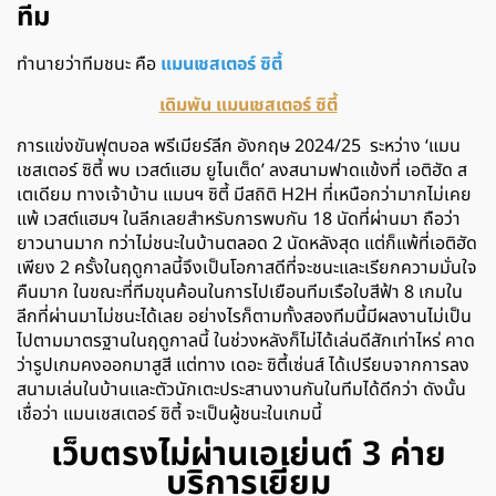
ทีม
ทำนายว่าทีมชนะ คือ
แมนเชสเตอร์ ซิตี้
เดิมพัน แมนเชสเตอร์ ซิตี้
การแข่งขันฟุตบอล พรีเมียร์ลีก อังกฤษ 2024/25 ระหว่าง ‘แมน
เชสเตอร์ ซิตี้ พบ เวสต์แฮม ยูไนเต็ด’ ลงสนามฟาดแข้งที่ เอติฮัด ส
เตเดียม ทางเจ้าบ้าน แมนฯ ซิตี้ มีสถิติ H2H ที่เหนือกว่ามากไม่เคย
แพ้ เวสต์แฮมฯ ในลีกเลยสำหรับการพบกัน 18 นัดที่ผ่านมา ถือว่า
ยาวนานมาก ทว่าไม่ชนะในบ้านตลอด 2 นัดหลังสุด แต่ก็แพ้ที่เอติฮัด
เพียง 2 ครั้งในฤดูกาลนี้จึงเป็นโอกาสดีที่จะชนะและเรียกความมั่นใจ
คืนมาก ในขณะที่ทีมขุนค้อนในการไปเยือนทีมเรือใบสีฟ้า 8 เกมใน
ลีกที่ผ่านมาไม่ชนะได้เลย อย่างไรก็ตามทั้งสองทีมนี้มีผลงานไม่เป็น
ไปตามมาตรฐานในฤดูกาลนี้ ในช่วงหลังก็ไม่ได้เล่นดีสักเท่าไหร่ คาด
ว่ารูปเกมคงออกมาสูสี แต่ทาง เดอะ ซิตี้เซ่นส์ ได้เปรียบจากการลง
สนามเล่นในบ้านและตัวนักเตะประสานงานกันในทีมได้ดีกว่า ดังนั้น
เชื่อว่า แมนเชสเตอร์ ซิตี้ จะเป็นผู้ชนะในเกมนี้
เว็บตรงไม่ผ่านเอเย่นต์ 3 ค่าย
บริการเยี่ยม