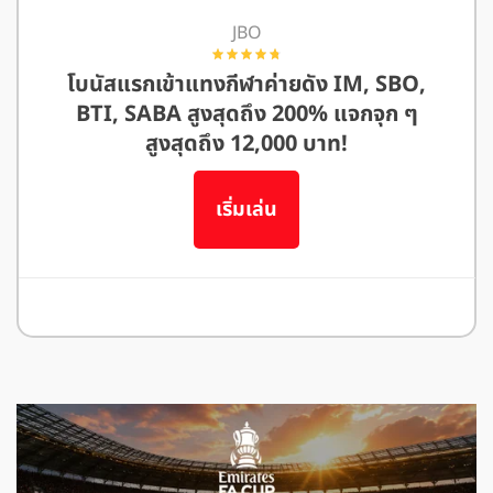
JBO
โบนัสแรกเข้าแทงกีฬาค่ายดัง IM, SBO,
BTI, SABA สูงสุดถึง 200% แจกจุก ๆ
สูงสุดถึง 12,000 บาท!
เริ่มเล่น
อ่านรีวิว JBO