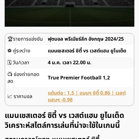
🏆รายการแข่งขัน
ฟุตบอล พรีเมียร์ลีก อังกฤษ 2024/25
⚽ คู่ระหว่าง
แมนเชสเตอร์ ซิตี้ vs เวสต์แฮม ยูไนเต็ด
🗓️ วัน/เวลา
4 ม.ค. เวลา 22.00 น.
📺 ช่องถ่ายทอด
True Premier Football 1,2
สด
แต้มต่อ : 1.5 | แมนฯ ซิตี้ 0.86 | เวสต์
📈 ราคาบอล
แฮมฯ -0.98
แมนเชสเตอร์ ซิตี้ vs เวสต์แฮม ยูไนเต็ด
วิเคราะห์สไตล์การเล่นที่น่าจะใช้ในเกมนี้