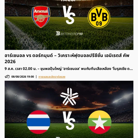
อาร์เซนอล vs ดอร์ทมุนด์ – วิเคราะห์ฟุตบอลปรีซีซั่น เอมิเรตส์ คัพ
2026
9 ส.ค. เวลา 02.00 น. – ขุนพลปืนใหญ่ ‘อาร์เซนอล’ พบกับทีมเสือเหลือง ‘โบรุสเซีย ด
อร์ทมุนด์’ รายการฟุตบอลปรีซีซั่น เอมิเรตส์ คัพ 2026 ติดตามวิเคราะห์ก่อนเกมและ
08/08/2026 19:00
ทายผลและอัตราต่อรอง
อัตราต่อรองได้ที่นี่