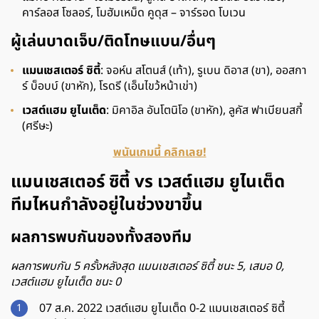
คาร์ลอส โซลอร์, โมฮัมเหม็ด คูดุส – จาร์รอด โบเวน
ผู้เล่นบาดเจ็บ/ติดโทษแบน/อื่นๆ
แมนเชสเตอร์ ซิตี้
: จอห์น สโตนส์ (เท้า), รูเบน ดิอาส (ขา), ออสกา
ร์ บ็อบบ์ (ขาหัก), โรดรี (เอ็นไขว้หน้าเข่า)
เวสต์แฮม ยูไนเต็ด
: มิคาอิล อันโตนิโอ (ขาหัก), ลูคัส ฟาเบียนสกี้
(ศรีษะ)
พนันเกมนี้ คลิกเลย!
แมนเชสเตอร์ ซิตี้ vs เวสต์แฮม ยูไนเต็ด
ทีมไหนกำลังอยู่ในช่วงขาขึ้น
ผลการพบกันของทั้งสองทีม
ผลการพบกัน 5 ครั้งหลังสุด แมนเชสเตอร์ ซิตี้ ชนะ 5, เสมอ 0,
เวสต์แฮม ยูไนเต็ด ชนะ 0
07 ส.ค. 2022 เวสต์แฮม ยูไนเต็ด 0-2 แมนเชสเตอร์ ซิตี้