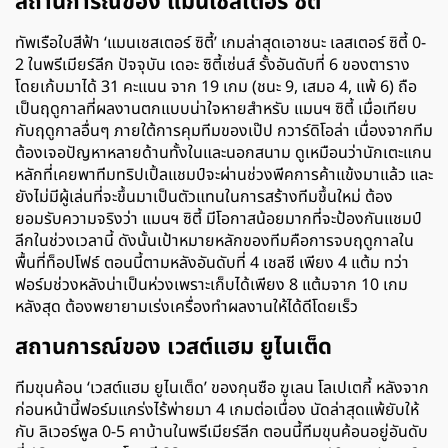
สถานการณ์ของ แมนเชสเตอร์ ซิตี้
ทัพเรือใบสีฟ้า ‘แมนเชสเตอร์ ซิตี้’ เกมล่าสุดเอาชนะ เลสเตอร์ ซิตี้ 0-
2 ในพรีเมียร์ลีก ปัจจุบัน เดอะ ซิตี้เซ่นส์ รั้งอันดับที่ 6 ของตาราง
โดยเก้บมาได้ 31 คะแนน จาก 19 เกม (ชนะ 9, เสมอ 4, แพ้ 6) ถือ
เป็นฤดูกาลที่ผลงานตกแบบน่าใจหายสำหรับ แมนฯ ซิตี้ เมื่อเทียบ
กับฤดูกาลอื่นๆ ภายใต้การคุมทีมของเป๊ป กวาร์ดิโอล่า เนื่องจากทีม
ต้องเจอปัญหาหลายด้านทั้งในและนอกสนาม ดูเหมือนว่านักเตะแกน
หลักที่เคยพาทีมทริปเปิ้ลแชมป์จะผ่านช่วงพีคการค้าแข้งมาแล้ว และ
ยังไม่มีผู้เล่นที่จะขึ้นมาเป็นตัวแทนในการสร้างทีมขึ้นใหม่ ต้อง
ยอมรับความจริงว่า แมนฯ ซิตี้ มีโอกาสน้อยมากที่จะป้องกันแชมป์
ลีกในช่วงเวลานี้ ดังนั้นเป้าหมายหลักของทีมคือการจบฤดูกาลใน
พื้นที่ท็อปโฟธ์ ตอนนี้ตามหลังอันดับที่ 4 เชลซี เพียง 4 แต้ม ทว่า
ฟอร์มช่วงหลังน่าเป็นห่วงเพราะเก็บได้เพียง 8 แต้มจาก 10 เกม
หลังสุด ต้องพยายามเร่งเครื่องทำผลงานให้ได้ดีโดยเร็ว
สถานการณ์ของ เวสต์แฮม ยูไนเต็ด
ทีมขุนค้อน ‘เวสต์แฮม ยูไนเต็ด’ ของกุนซือ ฆูเลน โลเปเตกี้ หลังจาก
ก่อนหน้านี้ฟอร์มแกร่งไร้พ่ายมา 4 เกมต่อเนื่อง นัดล่าสุดแพ้ยับให้
กับ ลิเวอร์พูล 0-5 คาบ้านในพรีเมียร์ลีก ตอนนี้ทีมขุนค้อนอยู่อันดับ