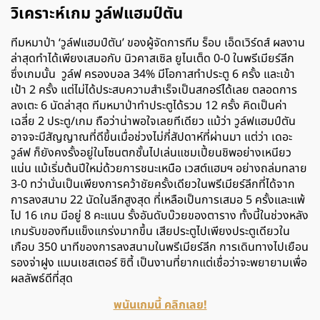
วิเคราะห์เกม วูล์ฟแฮมป์ตัน
ทีมหมาป่า ‘วูล์ฟแฮมป์ตัน’ ของผู้จัดการทีม ร็อบ เอ็ดเวิร์ดส์ ผลงาน
ล่าสุดทำได้เพียงเสมอกับ นิวคาสเซิล ยูไนเต็ด 0-0 ในพรีเมียร์ลีก
ซึ่งเกมนั้น วูล์ฟ ครองบอล 34% มีโอกาสทำประตู 6 ครั้ง และเข้า
เป้า 2 ครั้ง แต่ไม่ได้ประสบความสำเร็จเป็นสกอร์ได้เลย ตลอดการ
ลงเตะ 6 นัดล่าสุด ทีมหมาป่าทำประตูได้รวม 12 ครั้ง คิดเป็นค่า
เฉลี่ย 2 ประตู/เกม ถือว่าน่าพอใจเลยทีเดียว แม้ว่า วูล์ฟแฮมป์ตัน
อาจจะมีสัญญาณที่ดีขึ้นเมื่อช่วงไม่กี่สัปดาห์ที่ผ่านมา แต่ว่า เดอะ
วูล์ฟ ก็ยังคงรั้งอยู่ในโซนตกชั้นไปเล่นแชมเปี้ยนชิพอย่างเหนียว
แน่น แม้เริ่มต้นปีใหม่ด้วยการชนะเหนือ เวสต์แฮมฯ อย่างถล่มทลาย
3-0 ทว่านั่นเป็นเพียงการคว้าชัยครั้งเดียวในพรีเมียร์ลีกที่ได้จาก
การลงสนาม 22 นัดในลีกสูงสุด ที่เหลือเป็นการเสมอ 5 ครั้งและแพ้
ไป 16 เกม มีอยู่ 8 คะแนน รั้งอันดับบ๊วยของตาราง ทั้งนี้ในช่วงหลัง
เกมรับของทีมแข็งแกร่งมากขึ้น เสียประตูไปเพียงประตูเดียวใน
เกือบ 350 นาทีของการลงสนามในพรีเมียร์ลีก การเดินทางไปเยือน
รองจ่าฝูง แมนเชสเตอร์ ซิตี้ เป็นงานที่ยากแต่เชื่อว่าจะพยายามเพื่อ
ผลลัพธ์ดีที่สุด
พนันเกมนี้ คลิกเลย!