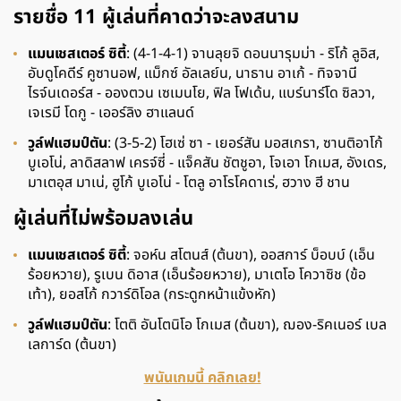
รายชื่อ 11 ผู้เล่นที่คาดว่าจะลงสนาม
แมนเชสเตอร์ ซิตี้
: (4-1-4-1) จานลุยจิ ดอนนารุมม่า - ริโก้ ลูอิส,
อับดูโคดีร์ คูซานอฟ, แม็กซ์ อัลเลย์น, นาธาน อาเก้ - ทิจจานี
ไรจ์นเดอร์ส - อองตวน เซเมนโย, ฟิล โฟเด้น, แบร์นาร์โด ซิลวา,
เจเรมี โดกู - เออร์ลิง ฮาแลนด์
วูล์ฟแฮมป์ตัน
: (3-5-2) โฮเซ่ ซา - เยอร์สัน มอสเกรา, ซานติอาโก้
บูเอโน่, ลาดิสลาฟ เครจ์ซี่ - แจ็คสัน ชัตชูอา, โจเอา โกเมส, อังเดร,
มาเตอุส มาเน่, ฮูโก้ บูเอโน่ - โตลู อาโรโคดาเร่, ฮวาง ฮี ชาน
ผู้เล่นที่ไม่พร้อมลงเล่น
แมนเชสเตอร์ ซิตี้
: จอห์น สโตนส์ (ต้นขา), ออสการ์ บ็อบบ์ (เอ็น
ร้อยหวาย), รูเบน ดิอาส (เอ็นร้อยหวาย), มาเตโอ โควาซิช (ข้อ
เท้า), ยอสโก้ กวาร์ดิโอล (กระดูกหน้าแข้งหัก)
วูล์ฟแฮมป์ตัน
: โตติ อันโตนิโอ โกเมส (ต้นขา), ฌอง-ริคเนอร์ เบล
เลการ์ด (ต้นขา)
พนันเกมนี้ คลิกเลย!