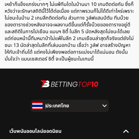
เหย้าก็แข็งแกร่งมากๆ ไม่แพ้ทีมใดในบ้านมา 10 เกมติดต่อกัน ซึ่งก็
หวังว่าจะรักษาสถิตินี้ไว้ได้ต่อเนื่อง แต่ภาพรวมก็ไม่ได้ดีเท่าไหร่เพราะ
ไม่ชนะในบ้าน 2 เกมลีกติดต่อกัน ส่วนทาง วูล์ฟแฮมป์ตัน ทีมบ๊วย
ของตารางช่วงหลังอาจจะผลงานดีขึ้นแต่ก็รั้งบ๊วยของตารางอยู่ดี
และสถิติในการไปเยือน แมนฯ ซิตี้ ในลีก 5 นัดหลังสุดไม่ชนะได้เลย
แต่ก่อนหน้านี้ทีมหมาป่าไม่แพ้ในลีก 2 เกมเยือนล่าสุดก็จริงแต่ยังไม่
ชนะ 13 นัดล่าสุดในลีกที่เล่นนอกบ้าน เชื่อว่า วูล์ฟ อาจสร้างปัญหา
ให้กับเจ้าถิ่นได้ แต่คงไม่เพียงพอต่อการแบ่งมาได้แน่นอน ดังนั้น
มั่นใจว่า แมนเชสเตอร์ ซิตี้ จะเป็นผู้ชนะในเกมนี้
ประเทศไทย
เว็บพนันออนไลน์ยอดนิยม