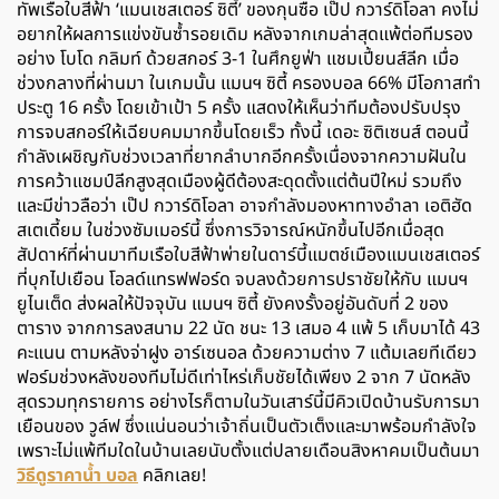
ทัพเรือใบสีฟ้า ‘แมนเชสเตอร์ ซิตี้’ ของกุนซือ เป๊ป กวาร์ดิโอลา คงไม่
อยากให้ผลการแข่งขันซ้ำรอยเดิม หลังจากเกมล่าสุดแพ้ต่อทีมรอง
อย่าง โบโด กลิมท์ ด้วยสกอร์ 3-1 ในศึกยูฟ่า แชมเปี้ยนส์ลีก เมื่อ
ช่วงกลางที่ผ่านมา ในเกมนั้น แมนฯ ซิตี้ ครองบอล 66% มีโอกาสทำ
ประตู 16 ครั้ง โดยเข้าเป้า 5 ครั้ง แสดงให้เห็นว่าทีมต้องปรับปรุง
การจบสกอร์ให้เฉียบคมมากขึ้นโดยเร็ว ทั้งนี้ เดอะ ซิติเซนส์ ตอนนี้
กำลังเผชิญกับช่วงเวลาที่ยากลำบากอีกครั้งเนื่องจากความฝันใน
การคว้าแชมป์ลีกสูงสุดเมืองผู้ดีต้องสะดุดตั้งแต่ต้นปีใหม่ รวมถึง
และมีข่าวลือว่า เป๊ป กวาร์ดิโอลา อาจกำลังมองหาทางอำลา เอติฮัด
สเตเดี้ยม ในช่วงซัมเมอร์นี้ ซึ่งการวิจารณ์หนักขึ้นไปอีกเมื่อสุด
สัปดาห์ที่ผ่านมาทีมเรือใบสีฟ้าพ่ายในดาร์บี้แมตช์เมืองแมนเชสเตอร์
ที่บุกไปเยือน โอลด์แทรฟฟอร์ด จบลงด้วยการปราชัยให้กับ แมนฯ
ยูไนเต็ด ส่งผลให้ปัจจุบัน แมนฯ ซิตี้ ยังคงรั้งอยู่อันดับที่ 2 ของ
ตาราง จากการลงสนาม 22 นัด ชนะ 13 เสมอ 4 แพ้ 5 เก็บมาได้ 43
คะแนน ตามหลังจ่าฝูง อาร์เซนอล ด้วยความต่าง 7 แต้มเลยทีเดียว
ฟอร์มช่วงหลังของทีมไม่ดีเท่าไหร่เก็บชัยได้เพียง 2 จาก 7 นัดหลัง
สุดรวมทุกรายการ อย่างไรก็ตามในวันเสาร์นี้มีคิวเปิดบ้านรับการมา
เยือนของ วูล์ฟ ซึ่งแน่นอนว่าเจ้าถิ่นเป็นตัวเต็งและมาพร้อมกำลังใจ
เพราะไม่แพ้ทีมใดในบ้านเลยนับตั้งแต่ปลายเดือนสิงหาคมเป็นต้นมา
วิธีดูราคาน้ำ บอล
คลิกเลย!