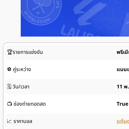
🏆รายการแข่งขัน
พรีเม
⚽ คู่ระหว่าง
แมนเช
🗓️ วัน/เวลา
11 พ.
📺 ช่องถ่ายทอดสด
True
📈 ราคาบอล
แต้มต