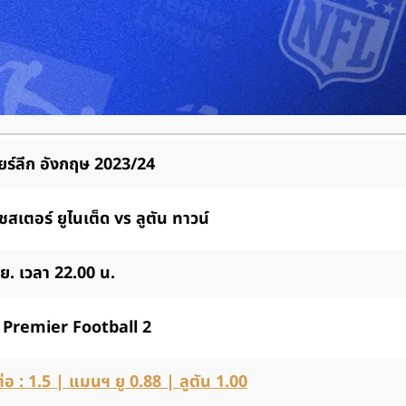
ียร์ลีก อังกฤษ 2023/24
สเตอร์ ยูไนเต็ด vs ลูตัน ทาวน์
ย. เวลา 22.00 น.
 Premier Football 2
่อ : 1.5 | แมนฯ ยู 0.88 | ลูตัน 1.00