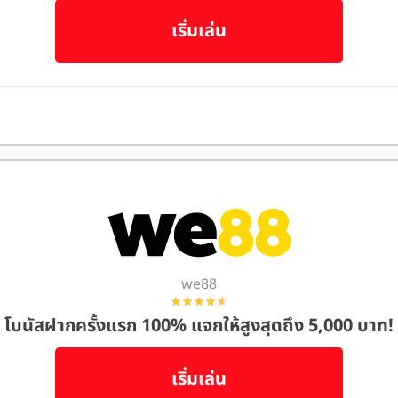
เริ่มเล่น
we88
โบนัสฝากครั้งแรก 100% แจกให้สูงสุดถึง 5,000 บาท!
เริ่มเล่น