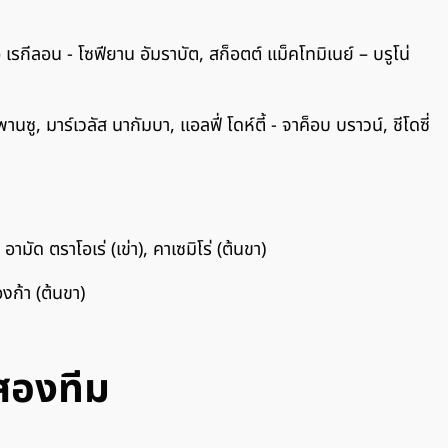
โอ เรกีลอน - โซฟียาน อัมราบัต, สก็อตต์ แม็คโทมิเนย์ – บรูโน่
านซู, มาร์เวลัส นากัมบา, แอลฟี่ โดห์ตี้ - จาค็อบ บราวน์, ชีโดซี่
, อามัด ตราโอเร่ (เข่า), คาเซมิโร่ (ต้นขา)
องก้า (ต้นขา)
งสองทีม