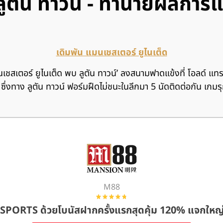
ลูตัน ทาวน์ - ทำนายผลการแ
เดิมพัน แมนเชสเตอร์ ยูไนเต็ด
เชสเตอร์ ยูไนเต็ด พบ ลูตัน ทาวน์’ ลงสนามฟาดแข้งที่ โอลด์ แท
ึ่งทาง ลูตัน ทาวน์ ฟอร์มฝืดไม่ชนะในลีกมา 5 นัดติดต่อกัน เกมรุก
M88
MSPORTS ด้วยโบนัสฝากครั้งแรกสุดคุ้ม 120% แจกใหญ่ส