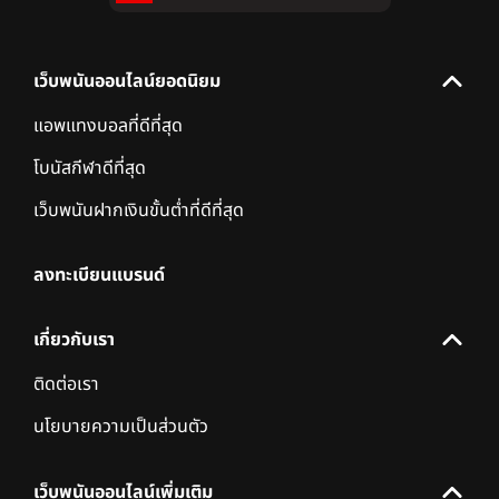
เว็บพนันออนไลน์ยอดนิยม
แอพแทงบอลที่ดีที่สุด
โบนัสกีฬาดีที่สุด
เว็บพนันฝากเงินขั้นต่ำที่ดีที่สุด
ลงทะเบียนแบรนด์
เกี่ยวกับเรา
ติดต่อเรา
นโยบายความเป็นส่วนตัว
เว็บพนันออนไลน์เพิ่มเติม