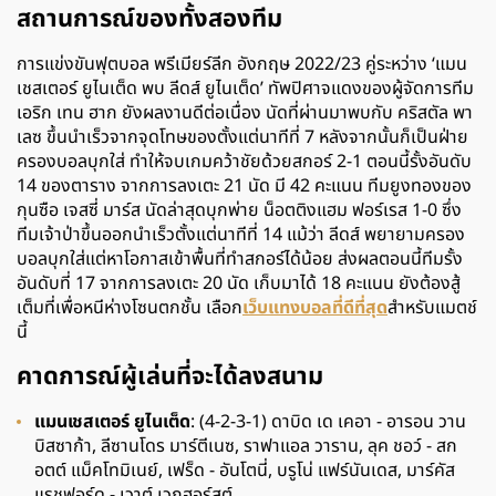
สถานการณ์ของทั้งสองทีม
การแข่งขันฟุตบอล พรีเมียร์ลีก อังกฤษ 2022/23 คู่ระหว่าง ‘แมน
เชสเตอร์ ยูไนเต็ด พบ ลีดส์ ยูไนเต็ด’ ทัพปิศาจแดงของผู้จัดการทีม
เอริก เทน ฮาก ยังผลงานดีต่อเนื่อง นัดที่ผ่านมาพบกับ คริสตัล พา
เลซ ขึ้นนำเร็วจากจุดโทษของตั้งแต่นาทีที่ 7 หลังจากนั้นก็เป็นฝ่าย
ครองบอลบุกใส่ ทำให้จบเกมคว้าชัยด้วยสกอร์ 2-1 ตอนนี้รั้งอันดับ
14 ของตาราง จากการลงเตะ 21 นัด มี 42 คะแนน ทีมยูงทองของ
กุนซือ เจสซี่ มาร์ส นัดล่าสุดบุกพ่าย น็อตติงแฮม ฟอร์เรส 1-0 ซึ่ง
ทีมเจ้าป่าขึ้นออกนำเร็วตั้งแต่นาทีที่ 14 แม้ว่า ลีดส์ พยายามครอง
บอลบุกใส่แต่หาโอกาสเข้าพื้นที่ทำสกอร์ได้น้อย ส่งผลตอนนี้ทีมรั้ง
อันดับที่ 17 จากการลงเตะ 20 นัด เก็บมาได้ 18 คะแนน ยังต้องสู้
เต็มที่เพื่อหนีห่างโซนตกชั้น เลือก
เว็บแทงบอลที่ดีที่สุด
สำหรับแมตช์
นี้
คาดการณ์ผู้เล่นที่จะได้ลงสนาม
แมนเชสเตอร์ ยูไนเต็ด
: (4-2-3-1) ดาบิด เด เคอา - อารอน วาน
บิสซาก้า, ลีซานโดร มาร์ตีเนซ, ราฟาแอล วาราน, ลุค ชอว์ - สก
อตต์ แม็คโทมิเนย์, เฟร็ด - อันโตนี่, บรูโน่ แฟร์นันเดส, มาร์คัส
แรชฟอร์ด - เวาต์ เวกฮอร์สต์