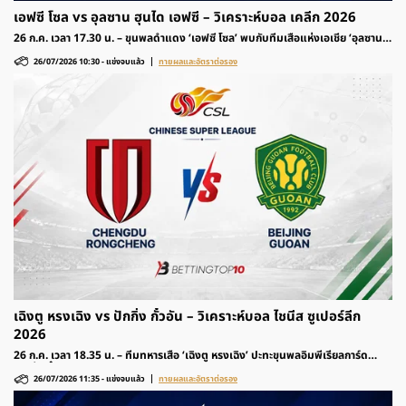
เอฟซี โซล vs อุลซาน ฮุนได เอฟซี – วิเคราะห์บอล เคลีก 2026
26 ก.ค. เวลา 17.30 น. – ขุนพลดำแดง ‘เอฟซี โซล’ พบกับทีมเสือแห่งเอเชีย ‘อุลซาน
ฮุนได เอฟซี’ รายการฟุตบอล เคลีก เกาหลีใต้ 2026 ติดตามวิเคราะห์ก่อนเกมและอัตรา
26/07/2026 10:30
-
แข่งจบแล้ว
ทายผลและอัตราต่อรอง
ต่อรองได้ที่นี่
เฉิงตู หรงเฉิง vs ปักกิ่ง กั๋วอัน – วิเคราะห์บอล ไชนีส ซูเปอร์ลีก
2026
26 ก.ค. เวลา 18.35 น. – ทีมทหารเสือ ‘เฉิงตู หรงเฉิง’ ปะทะขุนพลอิมพีเรียลการ์ด
‘ปักกิ่ง กั๋วอัน’ รายการฟุตบอล ไชนีส ซูเปอร์ลีก 2026 ติดตามวิเคราะห์ก่อนเกมและ
26/07/2026 11:35
-
แข่งจบแล้ว
ทายผลและอัตราต่อรอง
อัตราต่อรองได้ที่นี่