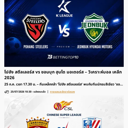
โปฮัง สตีลเลอร์ส vs ชอนบุก ฮุนได มอเตอร์ส – วิเคราะห์บอล เคลีก
2026
25 ก.ค. เวลา 17.30 น. – ทีมเหล็กกล้า ‘โปฮัง สตีลเลอร์ส’ พบกับทีมนักรบสีเขียว ‘ชอน
บุก ฮุนได มอเตอร์ส’ รายการฟุตบอล เคลีก เกาหลีใต้ 2026 ติดตามวิเคราะห์ก่อนเกม
25/07/2026 10:30
-
แข่งจบแล้ว
ทายผลและอัตราต่อรอง
และอัตราต่อรองได้ที่นี่