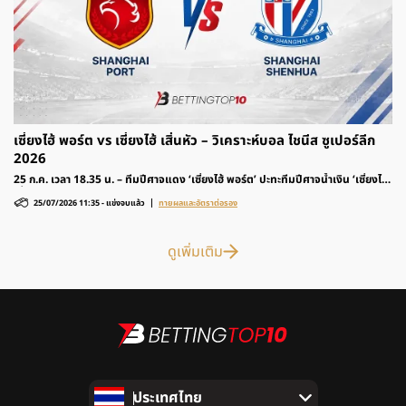
เซี่ยงไฮ้ พอร์ต vs เซี่ยงไฮ้ เสิ่นหัว – วิเคราะห์บอล ไชนีส ซูเปอร์ลีก
2026
25 ก.ค. เวลา 18.35 น. – ทีมปีศาจแดง ‘เซี่ยงไฮ้ พอร์ต’ ปะทะทีมปีศาจน้ำเงิน ‘เซี่ยงไฮ้
เสิ่นหัว’ รายการฟุตบอล ไชนีส ซูเปอร์ลีก 2026 ติดตามวิเคราะห์ก่อนเกมและอัตราต่อ
25/07/2026 11:35
-
แข่งจบแล้ว
ทายผลและอัตราต่อรอง
รองได้ที่นี่
ดูเพิ่มเติม
ประเทศไทย