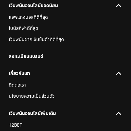
เว็บพนันออนไลน์ยอดนิยม
แอพแทงบอลที่ดีที่สุด
โบนัสกีฬาดีที่สุด
เว็บพนันฝากเงินขั้นต่ำที่ดีที่สุด
ลงทะเบียนแบรนด์
เกี่ยวกับเรา
ติดต่อเรา
นโยบายความเป็นส่วนตัว
เว็บพนันออนไลน์เพิ่มเติม
12BET