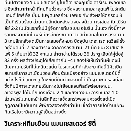
ทีมปิศาจแดง ‘แมนเชสเตอร์ ยูไนเต็ด’
ของกุนซือ
ดาร์เรน เฟลตเชอ
ร์ ซึ่งเข้ามาทำหน้าที่คุมทีมชั่วคราว ซึ่งผลงานเกมล่าสุดแพ้ ไบร์ทตัน
แอนด์ โฮฟ อัลเบี้ยน ในฟุตบอลถ้วย เอฟเอ คัพ ส่งผลให้ตกรอบ 3
เป็นที่เรียบร้อย ส่วนเกมลีกนัดหลังสุดจบลงด้วยการเสมอกับ เบิร์น
ลีย์ 2-2 ในนัดแรกที่ไม่มีผู้จัดการทีม รูเบน อโมริม นั้นเอง ทั้งนี้ภาพ
รวมผลงานทีมในพรีเมียร์ลีกยังขาดความสม่ำเสมอในการลงสนาม
3
เกมลีกหลังสุดเป็นการเสมอทั้งหมด ปัจจุบัน เดอะ เรด เดวิลส์ รั้ง
อยู่อันดับที่
7
ของตาราง จากการลงสนาม
21
นัด ชนะ
8
เสมอ
8
แพ้
5
เก็บมาได้
32
คะแนน ล่าตาข่ายได้รวม
36
ประตู เสียให้คู่ต่อสู้
32
ครั้ง ผลต่างประตูได้เสียเท่ากับ
+4
แสดงให้เห็นว่าทีมผีแดงมี
ปัญหาเกมรับที่ไม่เหนียวแน่น โปรแกรมที่กำลังจะมาถึงนี้มีคิวเปิด
สนามรับการมาเยือนของเพื่อนร่วมเมืองอย่าง แมนเชสเตอร์ ซิตี้
อย่างไรก็ดี แมนฯ ยู ในซีซั่นนี้มักทำผลงานได้ดีในฐานะทีมรองบ่อน
ซึ่งทีมปีศาจแดงเคยเดินทางไปเยือนแอนฟิลด์พร้อมเอาชนะ
ลิเวอร์พูล ได้ในศึกแดงเดือน 2-1 และยังเอาชนะ อาร์เซนอล 1-0
ส่วนฟอร์มเกมเหย้าในลีกถือว่าแข็งแกร่งพอสมควรตั้งแต่เปิด
ฤดูกาลเป็นต้นมาแพ้เพียงสองครั้งเท่านั้น เชื่อว่าการเปิดบ้านปะทะ
ทีมเรือใบจะมีความสูสีเป็นอย่างยิ่ง
วิเคราะห์ทีมเยือน
แมนเชสเตอร์ ซิตี้