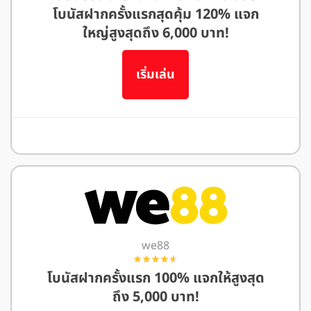
โบนัสฝากครั้งแรกสุดคุ้ม 120% แจก
ใหญ่สูงสุดถึง 6,000 บาท!
เริ่มเล่น
อ่านรีวิว M88
we88
โบนัสฝากครั้งแรก 100% แจกให้สูงสุด
ถึง 5,000 บาท!