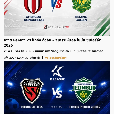
เฉิงตู หรงเฉิง vs ปักกิ่ง กั๋วอัน – วิเคราะห์บอล ไชนีส ซูเปอร์ลีก
2026
26 ก.ค. เวลา 18.35 น. – ทีมทหารเสือ ‘เฉิงตู หรงเฉิง’ ปะทะขุนพลอิมพีเรียลการ์ด
‘ปักกิ่ง กั๋วอัน’ รายการฟุตบอล ไชนีส ซูเปอร์ลีก 2026 ติดตามวิเคราะห์ก่อนเกมและ
26/07/2026 11:35
-
แข่งจบแล้ว
ทายผลและอัตราต่อรอง
อัตราต่อรองได้ที่นี่