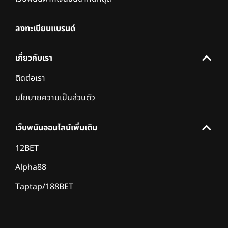
ลงทะเบียนแบรนด์
เกี่ยวกับเรา
ติดต่อเรา
นโยบายความเป็นส่วนตัว
เว็บพนันออนไลน์เพิ่มเติม
12BET
Alpha88
Taptap/188BET