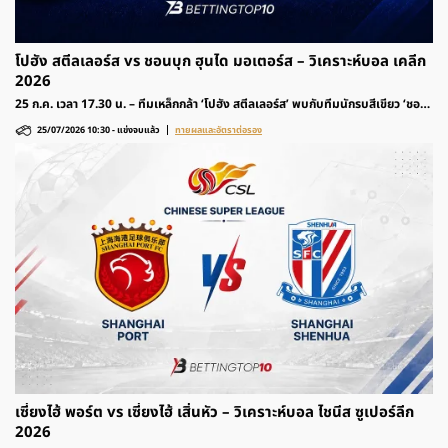
โปฮัง สตีลเลอร์ส vs ชอนบุก ฮุนได มอเตอร์ส – วิเคราะห์บอล เคลีก
2026
25 ก.ค. เวลา 17.30 น. – ทีมเหล็กกล้า ‘โปฮัง สตีลเลอร์ส’ พบกับทีมนักรบสีเขียว ‘ชอน
บุก ฮุนได มอเตอร์ส’ รายการฟุตบอล เคลีก เกาหลีใต้ 2026 ติดตามวิเคราะห์ก่อนเกม
25/07/2026 10:30
-
แข่งจบแล้ว
ทายผลและอัตราต่อรอง
และอัตราต่อรองได้ที่นี่
เซี่ยงไฮ้ พอร์ต vs เซี่ยงไฮ้ เสิ่นหัว – วิเคราะห์บอล ไชนีส ซูเปอร์ลีก
2026