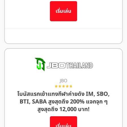
เริ่มเล่น
อ่านรีวิว We88
JBO
โบนัสแรกเข้าแทงกีฬาค่ายดัง IM, SBO,
BTI, SABA สูงสุดถึง 200% แจกจุก ๆ
สูงสุดถึง 12,000 บาท!
เริ่มเล่น