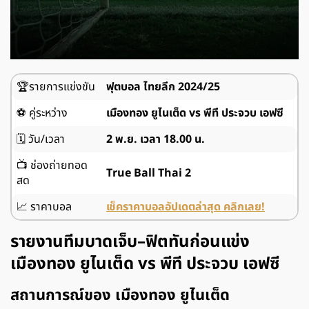
🏆รายการแข่งขัน
ฟุตบอล ไทยลีก 2024/25
⚽ คู่ระหว่าง
เมืองทอง ยูไนเต็ด vs พีที ประจวบ เอฟซี
🗓️ วัน/เวลา
2 พ.ย. เวลา 18.00 น.
📺 ช่องถ่ายทอด
True Ball Thai 2
สด
📈 ราคาบอล
เช็คราคาบอลอัปเดตล่าสุด คลิกเลย!
รายงานทีมบาดเจ็บ–ฟิตทันก่อนแข่ง
เมืองทอง ยูไนเต็ด vs พีที ประจวบ เอฟซี
สถานการณ์ของ เมืองทอง ยูไนเต็ด