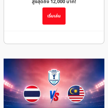
สูงสุดถึง 12,000 บาท!
เริ่มเล่น
อ่านรีวิว JBO