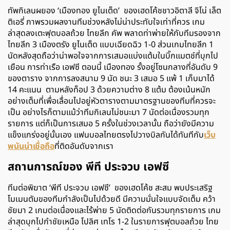
ทัพกิเลนผยอง ‘เมืองทอง ยูไนเต็ด’ ของเฮดโค้ชชาวอิตาลี จิโน่ เล็ต
ติเอรี่ ภาพรวมผลงานทีมช่วงหลังไม่น่าประทับใจเท่าที่ควร เกม
ล่าสุดลงเตะฟุตบอลถ้วย ไทยลีก คัพ พลาดท่าพ่ายให้กับทีมรองจาก
ไทยลีก 3 เมืองตรัง ยูไนเต็ด แบบเฉียดฉิว 1-0 ส่วนเกมไทยลีก 1
นัดหลังสุดถือว่าน่าพอใจจากการเสมอแบ่งแต้มในบิ๊กแมตช์ที่บุกไป
เยือน การท่าเรือ เอฟซี ตอนนี้ เมืองทอง รั้งอยู่โซนกลางที่อันดับ 9
ของตาราง จากการลงสนาม 9 นัด ชนะ 3 เสมอ 5 แพ้ 1 เก็บมาได้
14 คะแนน ตามหลังท็อป 3 ด้วยความต่าง 8 แต้ม ต้องเน้นหนัก
อย่างเต็มที่เพื่อเลื่อนไปอยู่หัวตารางตามมาตรฐานของทีมที่ควรจะ
เป็น อย่างไรก็ตามแม้ว่าทีมกิเลนไม่ชนะมา 7 นัดต่อเนื่องรวมทุก
รายการ แต่ก็เป็นการเสมอ 5 ครั้งในช่วงเวลานั้น ถือว่ายังมีความ
แข็งแกร่งอยู่นั้นเอง แฟนบอลไทยตรงไปวางบิลกันได้ทันทีกับ
เว็บ
พนันน่าเชื่อถือ
ที่ติดอันดับจากเรา
สถานการณ์ของ พีที ประจวบ เอฟซี
ทีมต่อพิฆาต ‘พีที ประจวบ เอฟซี’ ของเฮดโค้ช สะสม พบประเสริฐ
โมเมนตัมของทีมกำลังเป็นไปด้วยดี มีความมั่นใจแบบจัดเต็ม คว้า
ชัยมา 2 เกมต่อเนื่องและไร้พ่าย 5 นัดติดต่อกันรวมทุกรายการ เกม
ล่าสุดบุกไปกำชัยเหนือ โปลิศ เทโร 1-2 ในรายการฟุตบอลถ้วย ไทย