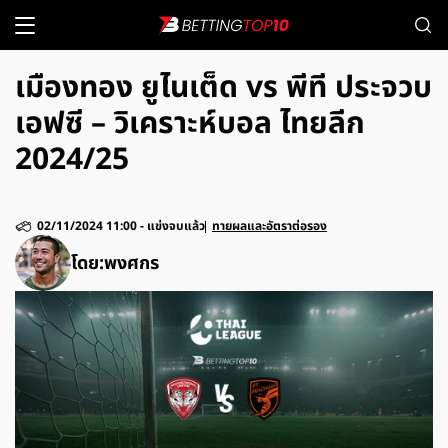
เมืองทอง ยูไนเต็ด vs พีที ประจวบ
เอฟซี – วิเคราะห์บอล ไทยลีก
2024/25
02/11/2024 11:00
-
แข่งจบแล้ว
ทายผลและอัตราต่อรอง
โดย:
พงศกร