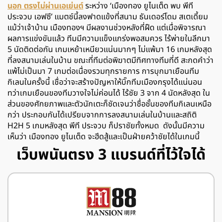
นอก ตรงไม่ผ่านเอเย่นต์
ระหว่าง ‘เมืองทอง ยูไนเต็ด พบ พีที
ประจวบ เอฟซี’ แมตช์นี้ลงฟาดแข้งที่สนาม ธันเดอร์โดม สเตเดี้ยม
แม้ว่าเจ้าบ้าน เมืองทองฯ มีผลงานช่วงหลังที่ฝืด แต่เมื่อพิจารณา
ผลการแข่งขันแล้ว ทีมมีความแข็งแกร่งพอสมควร ไร้พ่ายในลีกมา
5 นัดติดต่อกัน เกมเหย้าเหนียวแน่นมากๆ ไม่แพ้มา 16 เกมหลังสุด
ที่ลงสนามเล่นในบ้าน ขณะที่ทีมต่อพิฆาตมีทิศทางทีมที่ดี สะกดคำว่า
แพ้ไม่เป็นมา 7 เกมต่อเนื่องรวมทุกรายการ การบุกมาเยือนทีม
กิเลนในครั้งนี้ เชื่อว่าจะสร้างปัญหาให้บิ๊กทีมเมืองกรุงได้แน่นอน
ทว่าเกมเยือนของทีมวางใจไม่ค่อนได้ ไร้ชัย 3 จาก 4 นัดหลังสุด ใน
ส่วนของศักยภาพและตัวนักเตะก็ชัดเจนว่าชื่อชั้นของทีมกิเลนเหนือ
กว่า ประกอบกันได้เปรียบจากการลงสนามเล่นในบ้านและสถิติ
H2H 5 เกมหลังสุด พีที ประจวบ ก็ปราชัยทั้งหมด ดังนั้นมีความ
เห็นว่า เมืองทอง ยูไนเต็ด จะฮึดสู้และเป็นฝ่ายคว้าชัยได้ในเกมนี้
เว็บพนันตรง 3 แบรนด์ที่ไว้ใจได้