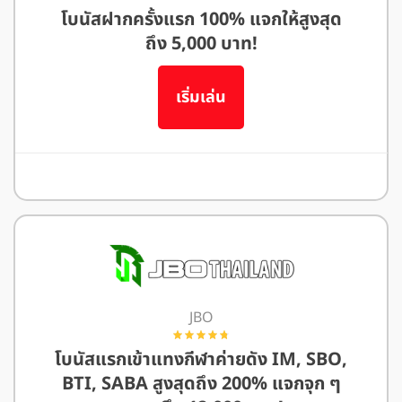
โบนัสฝากครั้งแรก 100% แจกให้สูงสุด
ถึง 5,000 บาท!
เริ่มเล่น
อ่านรีวิว We88
JBO
โบนัสแรกเข้าแทงกีฬาค่ายดัง IM, SBO,
BTI, SABA สูงสุดถึง 200% แจกจุก ๆ