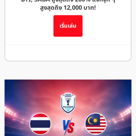
สูงสุดถึง 12,000 บาท!
เริ่มเล่น
อ่านรีวิว JBO