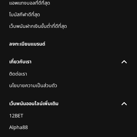
แอพแทงบอลที่ดีที่สุด
โบนัสกีฬาดีที่สุด
เว็บพนันฝากเงินขั้นต่ำที่ดีที่สุด
ลงทะเบียนแบรนด์
เกี่ยวกับเรา
ติดต่อเรา
นโยบายความเป็นส่วนตัว
เว็บพนันออนไลน์เพิ่มเติม
12BET
Alpha88