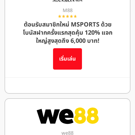
M88
ต้อนรับสมาชิกใหม่ MSPORTS ด้วย
โบนัสฝากครั้งแรกสุดคุ้ม 120% แจก
ใหญ่สูงสุดถึง 6,000 บาท!
เริ่มเล่น
อ่านรีวิว M88
we88