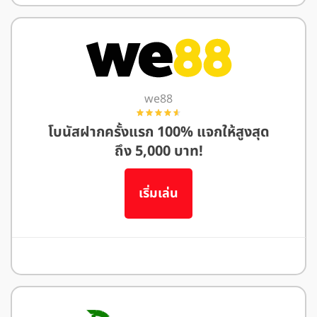
อ่านรีวิว M88
we88
โบนัสฝากครั้งแรก 100% แจกให้สูงสุด
ถึง 5,000 บาท!
เริ่มเล่น
อ่านรีวิว We88