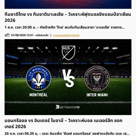
ทีมชาติไทย vs ทีมชาติมาเลเซีย – วิเคราะห์ฟุตบอลชิงแชมป์อาเซียน
2026
1 ส.ค. เวลา 20.00 น. – ทัพช้างศึก ‘ไทย’ พบกับทีมเสือมลายา ‘มาเลเซีย’ รายการ
ฟุตบอลชิงแชมป์อาเซียน 2026 รอบแบ่งกลุ่ม ติดตามวิเคราะห์ก่อนเกมและอัตราต่อ
01/08/2026 13:01
-
แข่งจบแล้ว
ทายผลและอัตราต่อรอง
รองได้ที่นี่
มอนทรีออล vs อินเตอร์ ไมอามี่ – วิเคราะห์บอล เมเจอร์ลีก ซอก
เกอร์ 2026
26 ก.ค. เวลา 06.30 น. – เดอะ อิมแพ็ค ‘ซีเอฟ มอนทรีออล’ ลงฟาดแข้งกับ เดอะ เฮ