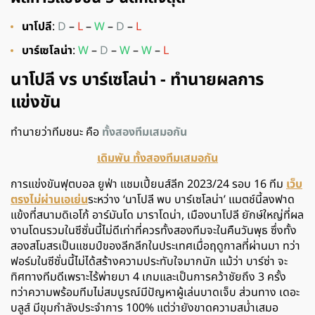
นาโปลี
:
D
–
L
–
W
–
D
–
L
บาร์เซโลน่า
:
W
–
D
–
W
–
W
–
L
นาโปลี vs บาร์เซโลน่า - ทำนายผลการ
แข่งขัน
ทำนายว่าทีมชนะ คือ
ทั้งสองทีมเสมอกัน
เดิมพัน ทั้งสองทีมเสมอกัน
การแข่งขันฟุตบอล ยูฟ่า แชมเปี้ยนส์ลีก 2023/24 รอบ 16 ทีม
เว็บ
ตรงไม่ผ่านเอเย่น
ระหว่าง ‘นาโปลี พบ บาร์เซโลน่า’ แมตช์นี้ลงฟาด
แข้งที่สนามดิเอโก้ อาร์มันโด มาราโดน่า, เมืองนาโปลี ยักษ์ใหญ่ที่ผล
งานโดนรวมในซีซั่นนี้ไม่ดีเท่าที่ควรทั้งสองทีมจะในคืนวันพุธ ซึ่งทั้ง
สองสโมสรเป็นแชมป์ของลีกลีกในประเทศเมื่อฤดูกาลที่ผ่านมา ทว่า
ฟอร์มในซีซั่นนี้ไม่ได้สร้างความประทับใจมากนัก แม้ว่า บาร์ซ่า จะ
ทิศทางทีมดีเพราะไร้พ่ายมา 4 เกมและเป็นการคว้าชัยถึง 3 ครั้ง
ทว่าความพร้อมทีมไม่สมบูรณ์มีปัญหาผู้เล่นบาดเจ็บ ส่วนทาง เดอะ
บลูส์ มีขุมกำลังประจำการ 100% แต่ว่ายังขาดความสม่ำเสมอ