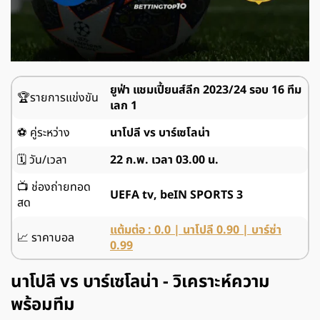
ยูฟ่า แชมเปี้ยนส์ลีก 2023/24 รอบ 16 ทีม
🏆รายการแข่งขัน
เลก 1
⚽ คู่ระหว่าง
นาโปลี vs บาร์เซโลน่า
🗓️ วัน/เวลา
22 ก.พ. เวลา 03.00 น.
📺 ช่องถ่ายทอด
UEFA tv, beIN SPORTS 3
สด
แต้มต่อ : 0.0 | นาโปลี 0.90 | บาร์ซ่า
📈 ราคาบอล
0.99
นาโปลี vs บาร์เซโลน่า - วิเคราะห์ความ
พร้อมทีม