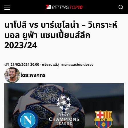
นาโปลี vs บาร์เซโลน่า – วิเคราะห์
บอล ยูฟ่า แชมเปี้ยนส์ลีก
2023/24
21/02/2024 20:00
-
แข่งจบแล้ว
ทายผลและอัตราต่อรอง
โดย:
พงศกร