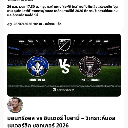
26 ก.ค. เวลา 17.30 น. – ขุนพลดำแดง ‘เอฟซี โซล’ พบกับทีมเสือแห่งเอเชีย ‘อุล
ซาน ฮุนได เอฟซี’ รายการฟุตบอล เคลีก เกาหลีใต้ 2026 ติดตามวิเคราะห์ก่อนเกม
และอัตราต่อรองได้ที่นี่
26/07/2026 10:30
-
แข่งจบแล้ว
มอนทรีออล vs อินเตอร์ ไมอามี่ – วิเคราะห์บอล
เมเจอร์ลีก ซอกเกอร์ 2026