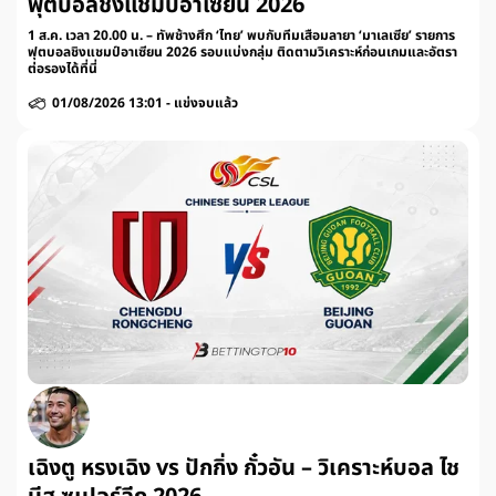
ฟุตบอลชิงแชมป์อาเซียน 2026
1 ส.ค. เวลา 20.00 น. – ทัพช้างศึก ‘ไทย’ พบกับทีมเสือมลายา ‘มาเลเซีย’ รายการ
ฟุตบอลชิงแชมป์อาเซียน 2026 รอบแบ่งกลุ่ม ติดตามวิเคราะห์ก่อนเกมและอัตรา
ต่อรองได้ที่นี่
01/08/2026 13:01
-
แข่งจบแล้ว
เฉิงตู หรงเฉิง vs ปักกิ่ง กั๋วอัน – วิเคราะห์บอล ไช