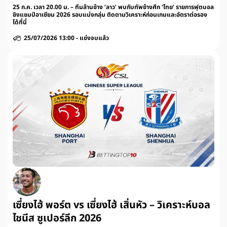
25 ก.ค. เวลา 20.00 น. – ทีมล้านช้าง ‘ลาว’ พบกับทัพช้างศึก ‘ไทย’ รายการฟุตบอล
ชิงแชมป์อาเซียน 2026 รอบแบ่งกลุ่ม ติดตามวิเคราะห์ก่อนเกมและอัตราต่อรอง
ได้ที่นี่
25/07/2026 13:00
-
แข่งจบแล้ว
เซี่ยงไฮ้ พอร์ต vs เซี่ยงไฮ้ เสิ่นหัว – วิเคราะห์บอล
ไชนีส ซูเปอร์ลีก 2026