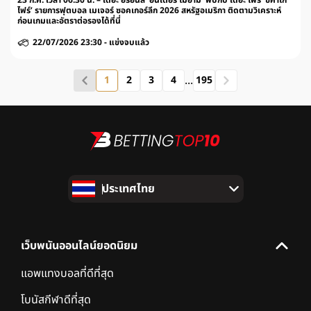
23 ก.ค. เวลา 06.30 น. – เดอะ ฮีรอนส์ ‘อินเตอร์ ไมอามี่’ พบกับ เดอะ ไฟร์ ‘ชิคาโก้
ไฟร์’ รายการฟุตบอล เมเจอร์ ซอคเกอร์ลีก 2026 สหรัฐอเมริกา ติดตามวิเคราะห์
ก่อนเกมและอัตราต่อรองได้ที่นี่
22/07/2026 23:30
-
แข่งจบแล้ว
...
1
2
3
4
195
ประเทศไทย
เว็บพนันออนไลน์ยอดนิยม
แอพแทงบอลที่ดีที่สุด
โบนัสกีฬาดีที่สุด