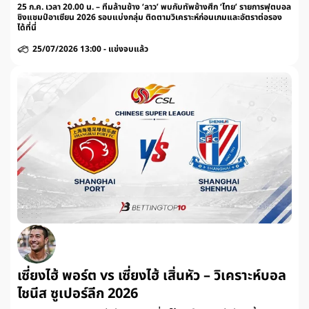
25 ก.ค. เวลา 20.00 น. – ทีมล้านช้าง ‘ลาว’ พบกับทัพช้างศึก ‘ไทย’ รายการฟุตบอล
ชิงแชมป์อาเซียน 2026 รอบแบ่งกลุ่ม ติดตามวิเคราะห์ก่อนเกมและอัตราต่อรอง
ได้ที่นี่
25/07/2026 13:00
-
แข่งจบแล้ว
เซี่ยงไฮ้ พอร์ต vs เซี่ยงไฮ้ เสิ่นหัว – วิเคราะห์บอล
ไชนีส ซูเปอร์ลีก 2026