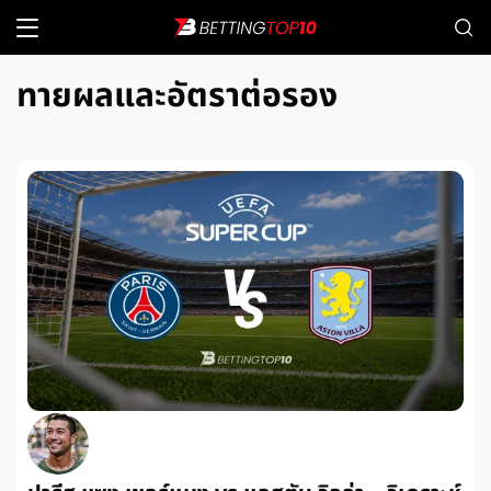
ทายผลและอัตราต่อรอง