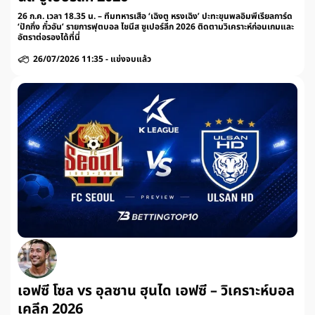
26 ก.ค. เวลา 18.35 น. – ทีมทหารเสือ ‘เฉิงตู หรงเฉิง’ ปะทะขุนพลอิมพีเรียลการ์ด
‘ปักกิ่ง กั๋วอัน’ รายการฟุตบอล ไชนีส ซูเปอร์ลีก 2026 ติดตามวิเคราะห์ก่อนเกมและ
อัตราต่อรองได้ที่นี่
26/07/2026 11:35
-
แข่งจบแล้ว
เอฟซี โซล vs อุลซาน ฮุนได เอฟซี – วิเคราะห์บอล
เคลีก 2026