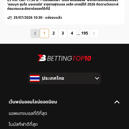
25 ก.ค. เวลา 17.30 น. – ทีมเหล็กกล้า ‘โปฮัง สตีลเลอร์ส’ พบกับทีมนักรบสีเขียว
‘ชอนบุก ฮุนได มอเตอร์ส’ รายการฟุตบอล เคลีก เกาหลีใต้ 2026 ติดตามวิเคราะห์
ก่อนเกมและอัตราต่อรองได้ที่นี่
25/07/2026 10:30
-
แข่งจบแล้ว
...
1
2
3
4
195
ประเทศไทย
เว็บพนันออนไลน์ยอดนิยม
แอพแทงบอลที่ดีที่สุด
โบนัสกีฬาดีที่สุด