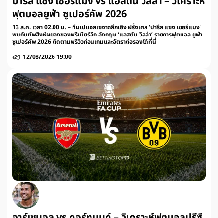
ปารีส แซง เชอร์แมง vs แอสตัน วิลล่า – วิเคราะห์
ฟุตบอลยูฟ่า ซูเปอร์คัพ 2026
13 ส.ค. เวลา 02.00 น. – ทีมเปแอสเชจากลีกเอิง ฝรั่งเศส ‘ปารีส แซง เชอร์แมง’
พบกับทัพสิงห์ผยองของพรีเมียร์ลีก อังกฤษ ‘แอสตัน วิลล่า’ รายการฟุตบอล ยูฟ่า
ซูเปอร์คัพ 2026 ติดตามพรีวิวก่อนเกมและอัตราต่อรองได้ที่นี่
12/08/2026 19:00
อาร์เซนอล vs ดอร์ทมุนด์ – วิเคราะห์ฟุตบอลปรีซี