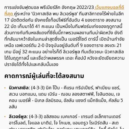
การแข่งขันฟุตบอล พรีเมียร์ลีก อังกฤษ 2022/23
เว็บแทงบอลที่ดี
ที่สุด
คู่ระหว่าง ‘นิวคาสเซิล พบ ลิเวอร์พูล’ ทีมสาลิกาดงไร้พ่ายในลีก
17 นัดติดต่อกัน ยังคงรั้งท็อปโฟธ์ที่อันดับ 4 ของตาราง ลงสนาม
22 นัด เก็บมาได้ 41 คะแนน เป็นหนึ่งในทีมฟอร์มเก่งของฤดูกาลนี้
ส่วนทางกับทีมหงส์แดงที่ซีซั่นนี้ภาพรวมผลงานทีมน่าผิดหวัง ยังดี
ที่กลับมาคว้าชัยในเกมล่าสุดซึ่งเป็น เมอร์ซี่ไซด์ ดาร์บี้ เปิดบ้านกำชัย
เหนือ เอฟเวอร์ตัน 2-0 ปัจจุบันอยู่อันดับที่ 9 ของตาราง ลงเตะ 21
เกม มีอยู่ 32 คะแนน อย่างไรก็ดี ลิเวอร์พูล ทีมเดียวชนะ นิวคาสเซิล
ได้ในฤดูกาลนี้ และเชื่อว่าพลพรรค เดอะ ค็อปป์ หวังจะยัดเยียดความ
ปราชัยได้ทั้งไปและกลับนั้นเอง
คาดการณ์ผู้เล่นที่จะได้ลงสนาม
นิวคาสเซิล
: (4-3-3) นิค โป๊บ - คีแรน ทริปเปียร์, ฟาเบียน แชร์,
สเวน บอทแมน, แดน เบิร์น - ฌอน ลองสตาฟฟ์, โจลินตอน, เจ
คอบ เมอร์ฟี่ - มิเกล อัลมิรอน, อัลลัน แซงต์ แม็กซิแม็ง, คัลลัม วิ
ลสัน
ลิเวอร์พูล
: (4-3-3) อลิสซอน เบคเกอร์ - เทรนต์ อเล็กซานเดอร์
อาร์โนลด์, โจแอล มาติป, โจ โกเมซ, แอนดรูว โรเบิร์ตสัน - สเต