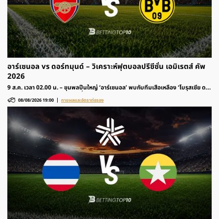
อาร์เซนอล vs ดอร์ทมุนด์ – วิเคราะห์ฟุตบอลปรีซีซั่น เอมิเรตส์ คัพ
2026
9 ส.ค. เวลา 02.00 น. – ขุนพลปืนใหญ่ ‘อาร์เซนอล’ พบกับทีมเสือเหลือง ‘โบรุสเซีย ด
อร์ทมุนด์’ รายการฟุตบอลปรีซีซั่น เอมิเรตส์ คัพ 2026 ติดตามวิเคราะห์ก่อนเกมและ
08/08/2026 19:00
ทายผลและอัตราต่อรอง
อัตราต่อรองได้ที่นี่