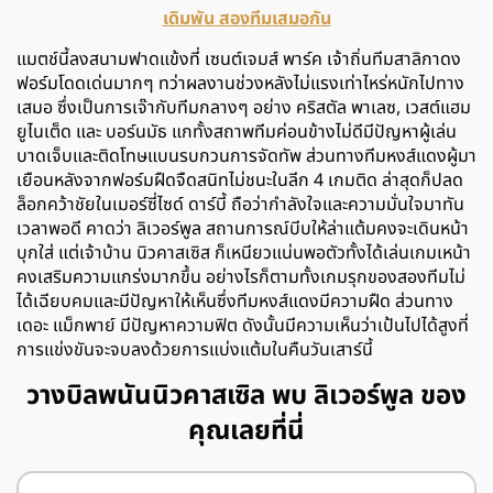
เดิมพัน สองทีมเสมอกัน
แมตช์นี้ลงสนามฟาดแข้งที่ เซนต์เจมส์ พาร์ค เจ้าถิ่นทีมสาลิกาดง
ฟอร์มโดดเด่นมากๆ ทว่าผลงานช่วงหลังไม่แรงเท่าไหร่หนักไปทาง
เสมอ ซึ่งเป็นการเจ๊ากับทีมกลางๆ อย่าง คริสตัล พาเลซ, เวสต์แฮม
ยูไนเต็ด และ บอร์นมัธ แกทั้งสถาพทีมค่อนข้างไม่ดีมีปัญหาผู้เล่น
บาดเจ็บและติดโทษแบนรบกวนการจัดทัพ ส่วนทางทีมหงส์แดงผู้มา
เยือนหลังจากฟอร์มฝืดจืดสนิทไม่ชนะในลีก 4 เกมติด ล่าสุดก็ปลด
ล็อกคว้าชัยในเมอร์ซี่ไซด์ ดาร์บี้ ถือว่ากำลังใจและความมั่นใจมาทัน
เวลาพอดี คาดว่า ลิเวอร์พูล สถานการณ์บีบให้ล่าแต้มคงจะเดินหน้า
บุกใส่ แต่เจ้าบ้าน นิวคาสเซิส ก็เหนียวแน่นพอตัวทั้งได้เล่นเกมเหน้า
คงเสริมความแกร่งมากขึ้น อย่างไรก็ตามทั้งเกมรุกของสองทีมไม่
ได้เฉียบคมและมีปัญหาให้เห็นซึ่งทีมหงส์แดงมีความฝืด ส่วนทาง
เดอะ แม็กพาย์ มีปัญหาความฟิต ดังนั้นมีความเห็นว่าเป้นไปได้สูงที่
การแข่งขันจะจบลงด้วยการแบ่งแต้มในคืนวันเสาร์นี้
วางบิลพนันนิวคาสเซิล พบ ลิเวอร์พูล ของ
คุณเลยที่นี่