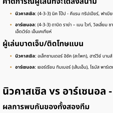
คาดการณ์ผู้เล่นที่จะได้ลงสนาม
นิวคาสเซิล
: (4-3-3) นิค โป๊ป - คีแรน ทริปเปียร์, ฟาเบ
อาร์เซนอล
: (4-3-3) ดาบิด ราย่า – เบน ไวท์, วิลเลี่ยม 
เอ็ดเวิร์ด เอ็นเคเทียห์
ผู้เล่นบาดเจ็บ/ติดโทษแบน
นิวคาสเซิล
: อเล็กซานเดอร์ อิซัค (สะโพก), ฮาร์วีย์ บานส์
อาร์เซนอล
: เยอร์เรียน ทิมเบอร์ (เส้นเอ็น), โธมัส พาร์เต
นิวคาสเซิล vs อาร์เซนอล
ผลการพบกันของทั้งสองทีม