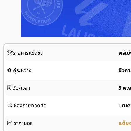
🏆รายการแข่งขัน
พรีเม
⚽ คู่ระหว่าง
นิวคา
🗓️ วัน/เวลา
5 พ.ย
📺 ช่องถ่ายทอดสด
True
📈 ราคาบอล
แต้มต