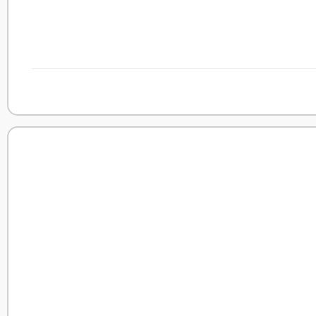
อ่านรีวิว M88