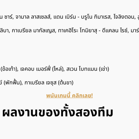
ียน ซาร์, จามาล ลาสเซลส์, แดน เบิร์น - บรูโน กิมาเรส, โจลิงตอน, 
ซาลิบา, กาเบรียล มากัลเญส, ทาเคฮิโระ โทมิยาสุ - ดีแคลน ไรซ์, มาร์
 (ข้อเท้า), เจคอบ เมอร์ฟี่ (ไหล่), สเวน โบทแมน (เข่า)
ย์ (พักฟื้น), กาเบรียล เจซุส (ต้นขา)
พนันเกมนี้ คลิกเลย!
 - ผลงานของทั้งสองทีม