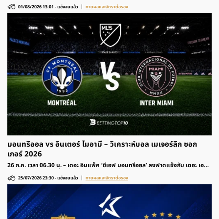
ฟุตบอลชิงแชมป์อาเซียน 2026 รอบแบ่งกลุ่ม ติดตามวิเคราะห์ก่อนเกมและอัตราต่อ
01/08/2026 13:01
-
แข่งจบแล้ว
ทายผลและอัตราต่อรอง
รองได้ที่นี่
มอนทรีออล vs อินเตอร์ ไมอามี่ – วิเคราะห์บอล เมเจอร์ลีก ซอก
เกอร์ 2026
26 ก.ค. เวลา 06.30 น. – เดอะ อิมแพ็ค ‘ซีเอฟ มอนทรีออล’ ลงฟาดแข้งกับ เดอะ เฮ
รอนส์ ‘อินเตอร์ ไมอามี่’ รายการฟุตบอล เมเจอร์ลีก ซอกเกอร์ 2026 สหรัฐอเมริกา
25/07/2026 23:30
-
แข่งจบแล้ว
ทายผลและอัตราต่อรอง
ติดตามวิเคราะห์ก่อนเกมและอัตราต่อรองได้ที่นี่