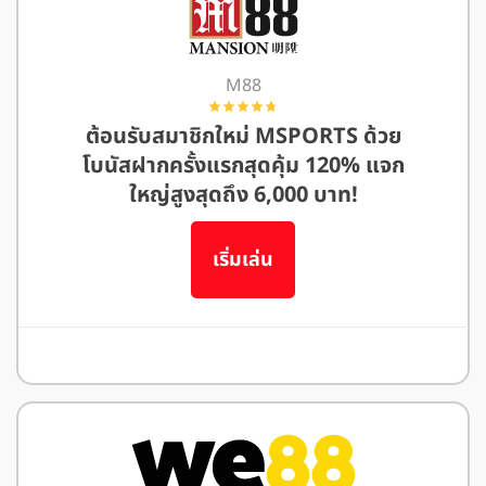
M88
ต้อนรับสมาชิกใหม่ MSPORTS ด้วย
โบนัสฝากครั้งแรกสุดคุ้ม 120% แจก
ใหญ่สูงสุดถึง 6,000 บาท!
เริ่มเล่น
อ่านรีวิว M88