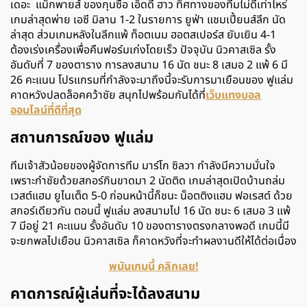
เดอะ แม็กพายส์ ของกุนซือ เอ็ดดี้ ฮาว ทิศทางของทีมไม่ดีเท่าไหร่
เกมล่าสุดพ่าย เอซี มิลาน 1-2 ในรายการ ยูฟ่า แชมเปี้ยนส์ลีก นัด
ล่าสุด ส่วมเกมหลังในลีกแพ้ ท็อตเนม ฮอตสเปอร์ส ยับเยิน 4-1
ต้องเร่งเครื่องเพื่อคืนฟอร์มเก่งโดยเร็ว ปัจจุบัน นิวคาสเซิล รั้ง
อันดับที่ 7 ของตาราง การลงสนาม 16 นัด ชนะ 8 เสมอ 2 แพ้ 6 มี
26 คะแนน โปรแกรมที่กำลังจะมาถึงนี้จะรับการมาเยือนของ ฟูแล่ม
คาดหวังปลดล็อคคว้าชัย สนุกไปพร้อมกันได้ที่
เว็บแทงบอล
ออนไลน์ที่ดีที่สุด
สถานการณ์ของ ฟูแล่ม
ทีมเจ้าสัวน้อยของผู้จัดการทีม มาร์โก ซิลวา กำลังมีความมั่นใจ
เพราะกำชัยด้วยสกอร์กินขาดมา 2 นัดติด เกมล่าสุดเปิดบ้านถล่ม
เวสต์แฮม ยูไนเต็ด 5-0 ก่อนหน้านี้ก็ชนะ น็อตติงแฮม ฟอเรสต์ ด้วย
สกอร์เดียวกัน ตอนนี้ ฟูแล่ม ลงสนามไป 16 นัด ชนะ 6 เสมอ 3 แพ้
7 มีอยู่ 21 คะแนน รั้งอันดับ 10 ของตารางตรงกลางพอดี เกมนี้มี
จะยกพลไปเยือน นิวคาสเซิล ก็คาดหวังที่จะทำผลงานดีให้ได้ต่อเนื่อง
พนันเกมนี้ คลิกเลย!
คาดการณ์ผู้เล่นที่จะได้ลงสนาม