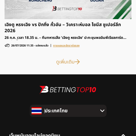
เฉิงตู หรงเฉิง vs ปักกิ่ง กั๋วอัน – วิเคราะห์บอล ไชนีส ซูเปอร์ลีก
2026
26 ก.ค. เวลา 18.35 น. – ทีมทหารเสือ ‘เฉิงตู หรงเฉิง’ ปะทะขุนพลอิมพีเรียลการ์ด
‘ปักกิ่ง กั๋วอัน’ รายการฟุตบอล ไชนีส ซูเปอร์ลีก 2026 ติดตามวิเคราะห์ก่อนเกมและ
26/07/2026 11:35
-
แข่งจบแล้ว
ทายผลและอัตราต่อรอง
อัตราต่อรองได้ที่นี่
ดูเพิ่มเติม
ประเทศไทย
เว็บพนันออนไลน์ยอดนิยม