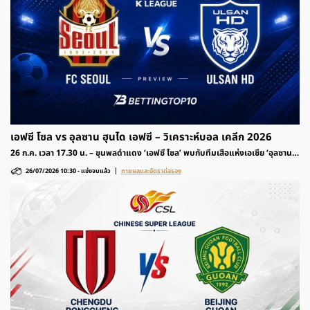
เอฟซี โซล vs อุลซาน ฮุนได เอฟซี – วิเคราะห์บอล เคลีก 2026
26 ก.ค. เวลา 17.30 น. – ขุนพลดำแดง ‘เอฟซี โซล’ พบกับทีมเสือแห่งเอเชีย ‘อุลซาน
ฮุนได เอฟซี’ รายการฟุตบอล เคลีก เกาหลีใต้ 2026 ติดตามวิเคราะห์ก่อนเกมและอัตรา
26/07/2026 10:30
-
แข่งจบแล้ว
ทายผลและอัตราต่อรอง
ต่อรองได้ที่นี่