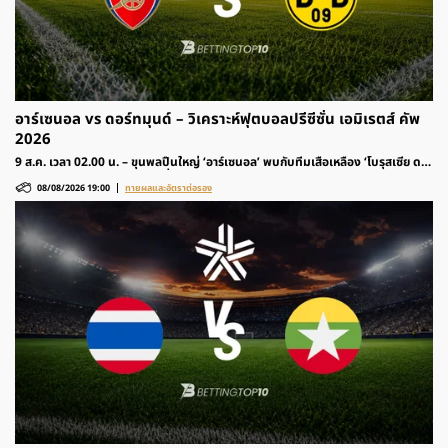
อาร์เซนอล vs ดอร์ทมุนด์ – วิเคราะห์ฟุตบอลปรีซีซั่น เอมิเรตส์ คัพ
2026
9 ส.ค. เวลา 02.00 น. – ขุนพลปืนใหญ่ ‘อาร์เซนอล’ พบกับทีมเสือเหลือง ‘โบรุสเซีย ด
อร์ทมุนด์’ รายการฟุตบอลปรีซีซั่น เอมิเรตส์ คัพ 2026 ติดตามวิเคราะห์ก่อนเกมและ
08/08/2026 19:00
ทายผลและอัตราต่อรอง
อัตราต่อรองได้ที่นี่