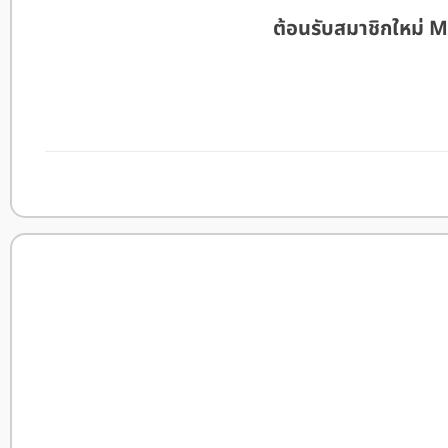
ต้อนรับสมาชิกใหม่ 
อ่านรีวิว M88