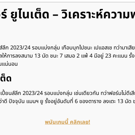
์ ยูไนเต็ด – วิเคราะห์ความ
้ยนส์ลีก 2023/24 รอบแบ่งกลุ่ม เกือบบุกไปชนะ เปแอสเช ทว่ามาเ
ให้การลงสนาม 13 นัด ชนะ 7 เสมอ 2 แพ้ 4 มีอยู่ 23 คะแนน รั้ง
ึ้นแน่นอน
ต็ด
มเปี้ยนส์ลีก 2023/24 รอบแบ่งกลุ่ม เช่นเดียวกัน ทว่าฟอร์มไม่ด
าดี ปัจจุบัน แมนฯ ยู รั้งอยู่อันดับที่ 6 ของตาราง ลงเตะ 13 น
พนันเกมนี้ คลิกเลย!