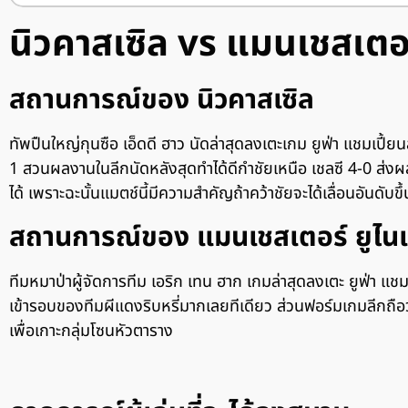
นิวคาสเซิล vs แมนเชสเตอร
สถานการณ์ของ นิวคาสเซิล
ทัพปืนใหญ่กุนซือ เอ็ดดี ฮาว นัดล่าสุดลงเตะเกม ยูฟ่า แชมเปี
1 สวนผลงานในลีกนัดหลังสุดทำได้ดีกำชัยเหนือ เชลซี 4-0 ส่งผล
ได้ เพราะฉะนั้นแมตช์นี้มีความสำคัญถ้าคว้าชัยจะได้เลื่อนอันดับข
สถานการณ์ของ แมนเชสเตอร์ ยูไนเ
ทีมหมาป่าผู้จัดการทีม เอริก เทน ฮาก เกมล่าสุดลงเตะ ยูฟ่า แช
เข้ารอบของทีมผีแดงริบหรี่มากเลยทีเดียว ส่วนฟอร์มเกมลีกถือว่
เพื่อเกาะกลุ่มโซนหัวตาราง