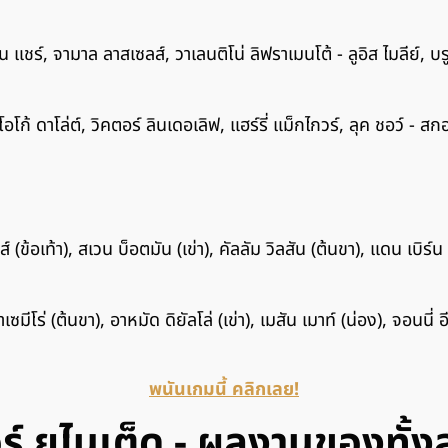
ยน แชร์, จามาล ลาสเซลส์, วาเลนติโน่ ลิฟราเมนโต้ - ลูอิส ไมลีย์, บ
อโก้ ดาโล่ต์, วิคตอร์ ลินเดอเลิฟ, แฮร์รี่ แม็กไกวร์, ลุค ชอว์ - สก
์ (ข้อเท้า), สเวน บ็อตมัน (เข่า), คัลลัม วิลสัน (ต้นขา), แดน เบิร์น 
าเซมีโร่ (ต้นขา), อาหมัด ดิยัลโล่ (เข่า), เมสัน เมาท์ (น่อง), จอนนี่
พนันเกมนี้ คลิกเลย!
์ ยูไนเต็ด - ผลงานของทั้