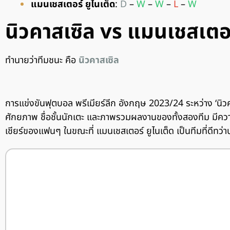
แมนเชสเตอร์ ยูไนเต็ด
:
D
–
W
–
W
–
L
–
W
นิวคาสเซิล vs แมนเชสเตอร
ทำนายว่าทีมชนะ คือ
นิวคาสเซิล
การแข่งขันฟุตบอล พรีเมียร์ลีก อังกฤษ 2023/24 ระหว่าง ‘นิวค
ศักยภาพ ชื่อชั้นนักเตะ และภาพรวมผลงานของทั้งสองทีม มีความสูส
เชียร์ของแฟนๆ ในขณะที่ แมนเชสเตอร์ ยูไนเต็ด เป็นทีมที่ดีทว่า