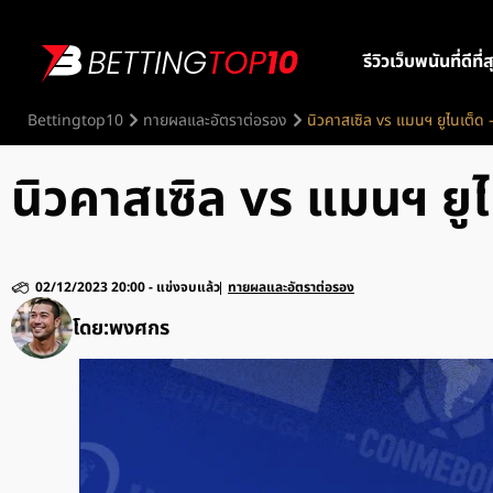
รีวิวเว็บพนันที่ดีที่
Bettingtop10
ทายผลและอัตราต่อรอง
นิวคาสเซิล vs แมนฯ ยูไนเต็ด 
นิวคาสเซิล vs แมนฯ ยูไ
02/12/2023 20:00
-
แข่งจบแล้ว
ทายผลและอัตราต่อรอง
โดย:
พงศกร