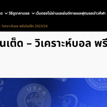
สุด
วิธีดูราคาบอล
เว็บตรงไม่ผ่านเอเย่นต์
ทายผลฟุตบอล
ข่าวกีฬา
– วิเคราะห์บอล พรีเมียร์ลีก 2023/24
นเต็ด – วิเคราะห์บอล พร