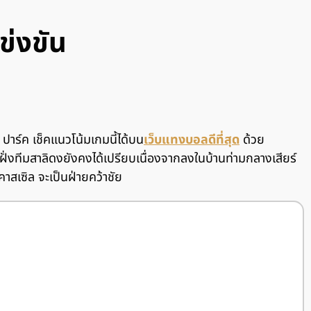
ข่งขัน
ปาร์ค เช็คแนวโน้มเกมนี้ได้บน
เว็บแทงบอลดีที่สุด
ด้วย
งฝั่งทีมสาลิดงยังคงได้เปรียบเนื่องจากลงในบ้านท่ามกลางเสียร์
คาสเซิล จะเป็นฝ่ายคว้าชัย