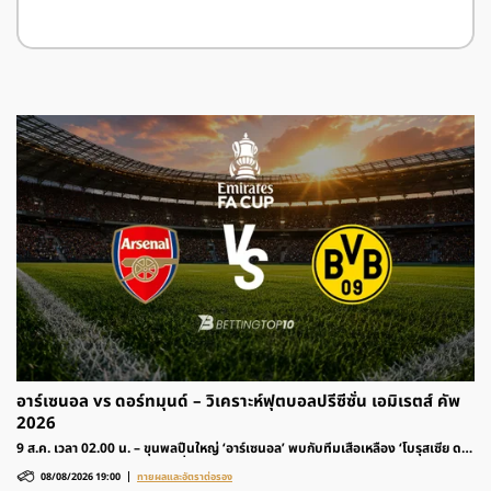
อ่านรีวิว JBO
อาร์เซนอล vs ดอร์ทมุนด์ – วิเคราะห์ฟุตบอลปรีซีซั่น เอมิเรตส์ คัพ
2026
9 ส.ค. เวลา 02.00 น. – ขุนพลปืนใหญ่ ‘อาร์เซนอล’ พบกับทีมเสือเหลือง ‘โบรุสเซีย ด
อร์ทมุนด์’ รายการฟุตบอลปรีซีซั่น เอมิเรตส์ คัพ 2026 ติดตามวิเคราะห์ก่อนเกมและ
08/08/2026 19:00
ทายผลและอัตราต่อรอง
อัตราต่อรองได้ที่นี่