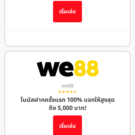
เริ่มเล่น
อ่านรีวิว M88
we88
โบนัสฝากครั้งแรก 100% แจกให้สูงสุด
ถึง 5,000 บาท!
เริ่มเล่น