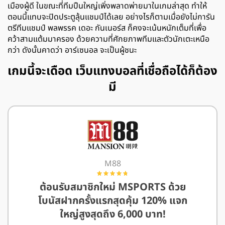
เมืองผู้ดี ในขณะที่ทีมปืนใหญ่เพิ่งพลาดพ่ายมาในเกมล่าสุด ทำให้
ตอนนี้แทบจะปิดประตูลุ้นแชมป์ได้เลย อย่างไรก็ตามเมื่อยังไม่การัน
ตรีทีมแชมป์ พลพรรค เดอะ กันเนอร์ส ก็คงจะเน้นหนักเต็มที่เพื่อ
คว้าสามแต้มมาครอง ด้วยความที่ศักยภาพทีมและตัวนักเตะเหนือ
กว่า ดังนั้นคาดว่า อาร์เซนอล จะเป็นผู้ชนะ
เกมนี้จะเดือด เว็บแทงบอลที่เชื่อถือได้ก็ต้อง
มี
M88
ต้อนรับสมาชิกใหม่ MSPORTS ด้วย
โบนัสฝากครั้งแรกสุดคุ้ม 120% แจก
ใหญ่สูงสุดถึง 6,000 บาท!