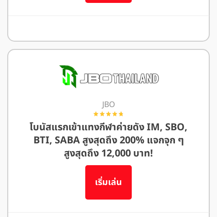
อ่านรีวิว We88
JBO
โบนัสแรกเข้าแทงกีฬาค่ายดัง IM, SBO,
BTI, SABA สูงสุดถึง 200% แจกจุก ๆ
สูงสุดถึง 12,000 บาท!
เริ่มเล่น