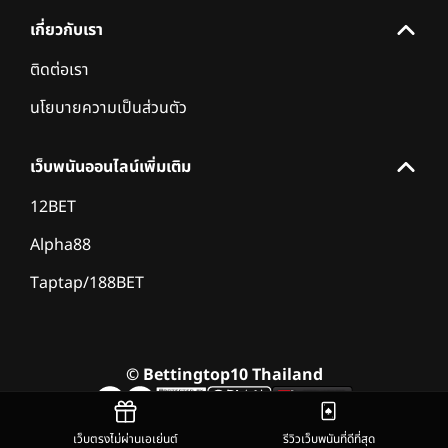
เกี่ยวกับเรา
ติดต่อเรา
นโยบายความเป็นส่วนตัว
เว็บพนันออนไลน์เพิ่มเติม
12BET
Alpha88
Taptap/188BET
© Bettingtop10 Thailand
เว็บตรงไม่ผ่านเอเย่นต์
รีวิวเว็บพนันที่ดีที่สุด