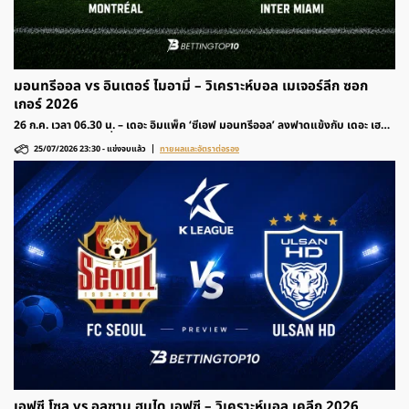
มอนทรีออล vs อินเตอร์ ไมอามี่ – วิเคราะห์บอล เมเจอร์ลีก ซอก
เกอร์ 2026
26 ก.ค. เวลา 06.30 น. – เดอะ อิมแพ็ค ‘ซีเอฟ มอนทรีออล’ ลงฟาดแข้งกับ เดอะ เฮ
รอนส์ ‘อินเตอร์ ไมอามี่’ รายการฟุตบอล เมเจอร์ลีก ซอกเกอร์ 2026 สหรัฐอเมริกา
25/07/2026 23:30
-
แข่งจบแล้ว
ทายผลและอัตราต่อรอง
ติดตามวิเคราะห์ก่อนเกมและอัตราต่อรองได้ที่นี่
เอฟซี โซล vs อุลซาน ฮุนได เอฟซี – วิเคราะห์บอล เคลีก 2026