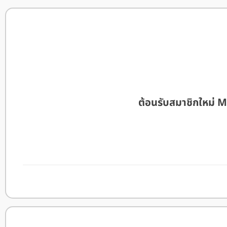
ต้อนรับสมาชิกใหม่ 
อ่านรีวิว M88