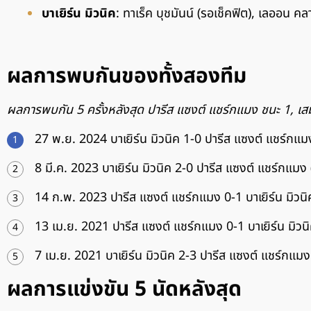
บาเยิร์น มิวนิค
: ทาเร็ค บุชมันน์ (รอเช็คฟิต), เลออน คลา
ผลการพบกันของทั้งสองทีม
ผลการพบกัน 5 ครั้งหลังสุด ปารีส แซงต์ แชร์กแมง ชนะ 1, เสมอ
27 พ.ย. 2024 บาเยิร์น มิวนิค 1-0 ปารีส แซงต์ แชร์กแมง 
8 มี.ค. 2023 บาเยิร์น มิวนิค 2-0 ปารีส แซงต์ แชร์กแมง (
14 ก.พ. 2023 ปารีส แซงต์ แชร์กแมง 0-1 บาเยิร์น มิวนิค 
13 เม.ย. 2021 ปารีส แซงต์ แชร์กแมง 0-1 บาเยิร์น มิวนิค 
7 เม.ย. 2021 บาเยิร์น มิวนิค 2-3 ปารีส แซงต์ แชร์กแมง (
ผลการแข่งขัน 5 นัดหลังสุด