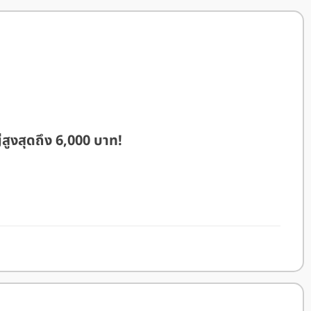
ูงสุดถึง 6,000 บาท!