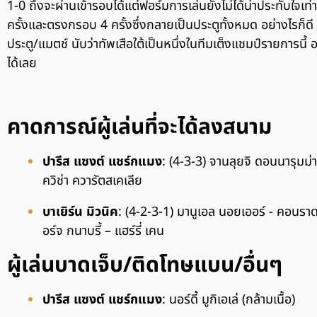
1-0 ถึงจะผ่านเข้ารอบได้แต่ฟอร์มการเล่นยังไม่ได้น่าประทับใจเ
ครั้งและตรงกรอบ 4 ครั้งซึ่งกลายเป็นประตูทั้งหมด อย่างไรก็ดี
ประตู/แมตช์ นับว่าทัพเสือใต้เป็นหนึ่งในทีมเต็งแชมป์รายการนี
ได้เลย
คาดการณ์ผู้เล่นที่จะได้ลงสนาม
ปารีส แซงต์ แชร์กแมง
: (4-3-3) จานลุยจิ ดอนนารุมม่า -
ควิช่า ควารัตสเคเลีย
บาเยิร์น มิวนิค
: (4-2-3-1) มานูเอล นอยเออร์ - คอนราด ไล
อร์จ กนาบรี้ – แฮร์รี่ เคน
ผู้เล่นบาดเจ็บ/ติดโทษแบน/อื่นๆ
ปารีส แซงต์ แชร์กแมง
: นอร์ดี้ มูกิเอเล่ (กล้ามเนื้อ)