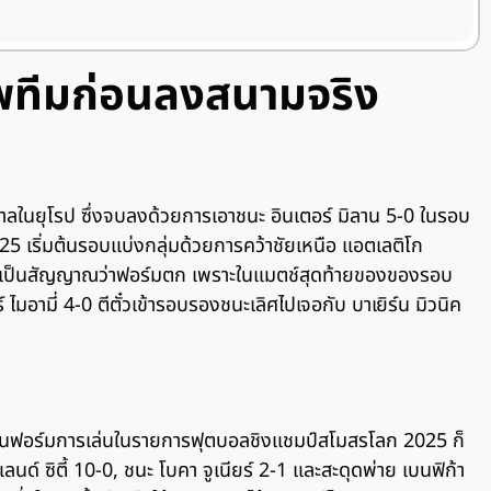
ภาพทีมก่อนลงสนามจริง
ูกาลในยุโรป ซึ่งจบลงด้วยการเอาชนะ อินเตอร์ มิลาน 5-0 ในรอบ
 เริ่มต้นรอบแบ่งกลุ่มด้วยการคว้าชัยเหนือ แอตเลติโก
ว่าเป็นสัญญาณว่าฟอร์มตก เพราะในแมตช์สุดท้ายของของรอบ
 ไมอามี่ 4-0 ตีตั๋วเข้ารอบรองชนะเลิศไปเจอกับ บาเยิร์น มิวนิค
ร์ ส่วนฟอร์มการเล่นในรายการฟุตบอลชิงแชมป์สโมสรโลก 2025 ก็
์ ซิตี้ 10-0, ชนะ โบคา จูเนียร์ 2-1 และสะดุดพ่าย เบนฟิก้า