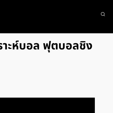
คราะห์บอล ฟุตบอลชิง