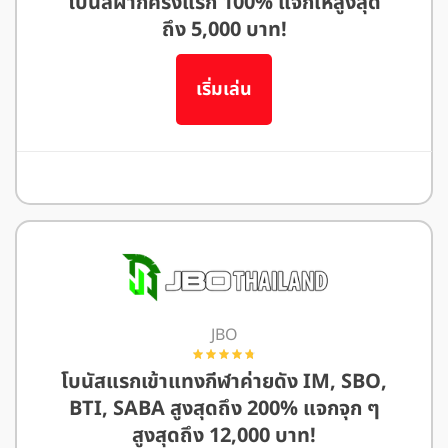
โบนัสฝากครั้งแรก 100% แจกให้สูงสุด
ถึง 5,000 บาท!
เริ่มเล่น
อ่านรีวิว We88
JBO
โบนัสแรกเข้าแทงกีฬาค่ายดัง IM, SBO,
BTI, SABA สูงสุดถึง 200% แจกจุก ๆ
สูงสุดถึง 12,000 บาท!