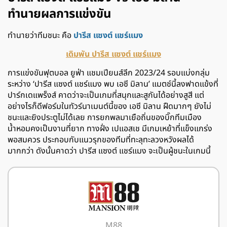
ทำนายผลการแข่งขัน
ทำนายว่าทีมชนะ คือ
ปารีส แซงต์ แชร์แมง
เดิมพัน ปารีส แซงต์ แชร์แมง
การแข่งขันฟุตบอล ยูฟ่า แชมเปียนส์ลีก 2023/24 รอบแบ่งกลุ่ม
ระหว่าง ‘ปารีส แซงต์ แชร์แมง พบ เอซี มิลาน’ แมตช์นี้ลงฟาดแข้งที่
ปาร์กเดแพร็งส์ คาดว่าจะเป็นเกมที่สนุกและสูกันได้อย่างสูสี แต่
อย่างไรก็ดีฟอร์มในทัวร์นาเมนต์นี้ของ เอซี มิลาน ฝืดมากๆ ยังไม่
ชนะและยิงประตูไม่ได้เลย การยกพลมาเยือถิ่นของบิ๊กทีมเมือง
น้ำหอมคงเป็นงานที่ยาก ทางฝั่ง เปแอสเช มีเกมเหย้าที่แข็งแกร่ง
พอสมควร ประกอบกับแนวรุกของทีมที่ทะลุทะลวงหวังผลได้
มากกว่า ดังนั้นคาดว่า ปารีส แซงต์ แชร์แมง จะเป็นผู้ชนะในเกมนี้
M88