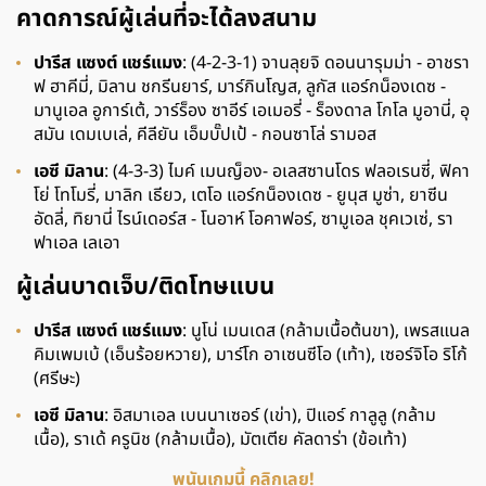
คาดการณ์ผู้เล่นที่จะได้ลงสนาม
ปารีส แซงต์ แชร์แมง
: (4-2-3-1) จานลุยจิ ดอนนารุมม่า - อาชรา
ฟ ฮาคีมี่, มิลาน ชกรีนยาร์, มาร์กินโญส, ลูกัส แอร์กน็องเดซ -
มานูเอล อูการ์เต้, วาร์ร็อง ซาอีร์ เอเมอรี่ - ร็องดาล โกโล มูอานี่, อุ
สมัน เดมเบเล่, คีลียัน เอ็มบั๊ปเป้ - กอนซาโล่ รามอส
เอซี มิลาน
: (4-3-3) ไมค์ เมนญ็อง- อเลสซานโดร ฟลอเรนซี่, ฟิคา
โย่ โทโมรี่, มาลิก เธียว, เตโอ แอร์กน็องเดซ - ยูนุส มูซ่า, ยาซีน
อัดลี่, ทิยานี่ ไรน์เดอร์ส - โนอาห์ โอคาฟอร์, ซามูเอล ชุคเวเซ่, รา
ฟาเอล เลเอา
ผู้เล่นบาดเจ็บ/ติดโทษแบน
ปารีส แซงต์ แชร์แมง
: นูโน่ เมนเดส (กล้ามเนื้อต้นขา), เพรสแนล
คิมเพมเบ้ (เอ็นร้อยหวาย), มาร์โก อาเซนซีโอ (เท้า), เซอร์จิโอ ริโก้
(ศรีษะ)
เอซี มิลาน
: อิสมาเอล เบนนาเซอร์ (เข่า), ปิแอร์ กาลูลู (กล้าม
เนื้อ), ราเด้ ครูนิช (กล้ามเนื้อ), มัตเตีย คัลดาร่า (ข้อเท้า)
พนันเกมนี้ คลิกเลย!