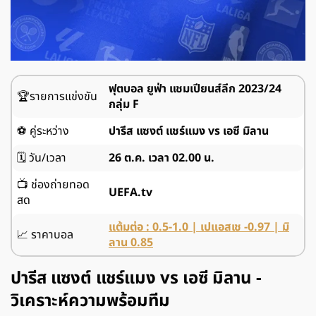
ฟุตบอล ยูฟ่า แชมเปียนส์ลีก 2023/24
🏆รายการแข่งขัน
กลุ่ม F
⚽ คู่ระหว่าง
ปารีส แซงต์ แชร์แมง vs เอซี มิลาน
🗓️ วัน/เวลา
26 ต.ค. เวลา 02.00 น.
📺 ช่องถ่ายทอด
UEFA.tv
สด
แต้มต่อ : 0.5-1.0 | เปแอสเช -0.97 | มิ
📈 ราคาบอล
ลาน 0.85
ปารีส แซงต์ แชร์แมง vs เอซี มิลาน -
วิเคราะห์ความพร้อมทีม