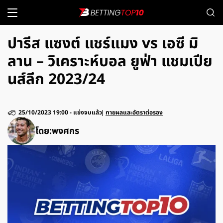
ปารีส แซงต์ แชร์แมง vs เอซี มิ
ลาน – วิเคราะห์บอล ยูฟ่า แชมเปีย
นส์ลีก 2023/24
25/10/2023 19:00
-
แข่งจบแล้ว
ทายผลและอัตราต่อรอง
โดย:
พงศกร