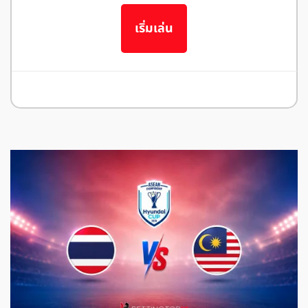
เริ่มเล่น
อ่านรีวิว JBO