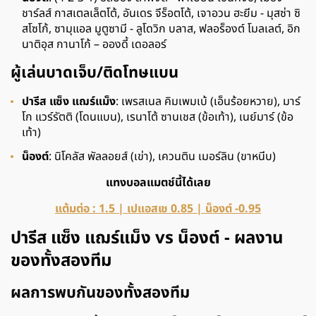
ชาร์ลส์ กาสเตลเล็ตโต้, อันเดร จีร็อตโต้, เจาอวน ฮะยีม - มุสซ่า ซิ
สโซโก้, ซามุแอล มูตูซามี - ลูโดวิก บลาส, ฟลอร็องต์ โมลเลต์, อิก
นาติอุส กานาโก้ – อองดี้ เดอลอร์
ผู้เล่นบาดเจ็บ/ติดโทษแบน
ปารีส แซ็ง แฌร์แม็ง
: เพรสเนล คิมเพมเบ้ (เอ็นร้อยหวาย), มาร์
โก แวร์รัตติ (โดนแบน), เรนาโต้ ซานเชส (ข้อเท้า), เนย์มาร์ (ข้อ
เท้า)
น็องต์
: นิโคลัส พัลลอยส์ (เข่า), เควนติน เมอร์ลิน (ขาหนีบ)
แทงบอลแมตช์นี้ได้เลย
แต้มต่อ : 1.5 | เปแอสเช 0.85 | น็องต์ -0.95
ปารีส แซ็ง แฌร์แม็ง vs น็องต์ - ผลงาน
ของทั้งสองทีม
ผลการพบกันของทั้งสองทีม