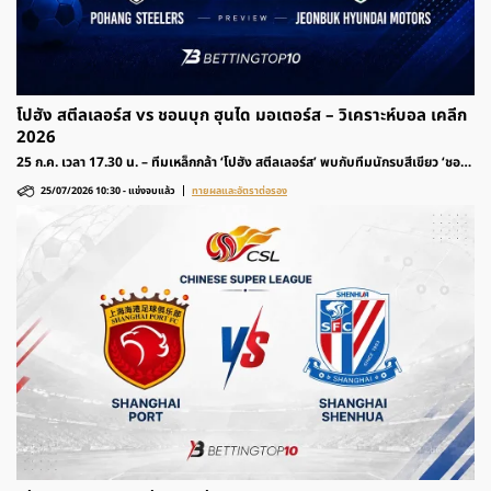
โปฮัง สตีลเลอร์ส vs ชอนบุก ฮุนได มอเตอร์ส – วิเคราะห์บอล เคลีก
2026
25 ก.ค. เวลา 17.30 น. – ทีมเหล็กกล้า ‘โปฮัง สตีลเลอร์ส’ พบกับทีมนักรบสีเขียว ‘ชอน
บุก ฮุนได มอเตอร์ส’ รายการฟุตบอล เคลีก เกาหลีใต้ 2026 ติดตามวิเคราะห์ก่อนเกม
25/07/2026 10:30
-
แข่งจบแล้ว
ทายผลและอัตราต่อรอง
และอัตราต่อรองได้ที่นี่