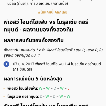
นวิลล์ (ต้นขา), คาริม อเดเยมี่ (กล้ามเนื้อ)
พนันเกมนี้ คลิกเลย!
พีเอสวี ไอนด์โฮเฟ่น vs โบรุสเซีย ดอร์
ทมุนด์ - ผลงานของทั้งสองทีม
ผลการพบกันของทั้งสองทีม
ทั้งสองทีมเคยพบกัน 1 ครั้ง พีเอสวี ไอนด์โฮเฟ่น ชนะ 0, เสมอ 0, โบ
รุสเซีย ดอร์ทมุนด์ ชนะ 1
07 ม.ค. 2017 พีเอสวี ไอนด์โฮเฟ่น 1-4 โบรุสเซีย ดอร์ทมุนด์
(กระชับมิตร)
ผลการแข่งขัน 5 นัดหลังสุด
พีเอสวี ไอนด์โฮเฟ่น
:
W
–
W
–
D
–
W
–
L
โบรุสเซีย ดอร์ทมุนด์
:
D
–
W
–
D
–
W
–
W