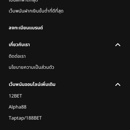
โบนัสกีฬาดีที่สุด
เว็บพนันฝากเงินขั้นต่ำที่ดีที่สุด
ลงทะเบียนแบรนด์
เกี่ยวกับเรา
ติดต่อเรา
นโยบายความเป็นส่วนตัว
เว็บพนันออนไลน์เพิ่มเติม
12BET
Alpha88
Taptap/188BET