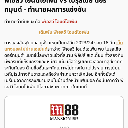
พีเอสวี ไอนด์โฮเฟ่น vs โบรุสเซีย ดอร์
ทมุนด์ - ทำนายผลการแข่งขัน
ทำนายว่าทีมชนะ คือ
พีเอสวี ไอนด์โฮเฟ่น
เดิมพัน พีเอสวี ไอนด์โฮเฟ่น
การแข่งขันฟุตบอล ยูฟ่า แชมเปี้ยนส์ลีก 2023/24 รอบ 16 ทีม
เว็บ
แทงบอลไม่ผ่านเอเย่นต์
ระหว่าง ‘พีเอสวี ไอนด์โฮเฟ่น พบ โบรุสเซีย
ดอร์ทมุนด์’ แมตช์นี้ลงฟาดแข้งที่สนาม ฟิลิปส์ สเตเดี้ยม ทั้งสองทีม
มีฟอร์มที่แข็งแกร่งและเหนียวแน่น เชื่อว่ารูปเกมจะออกมาสูสียากที่
จะกินกันลง ด้านชื่อชั้นและศักยภาพไม่ต่างกัน แต่ประสบการณ์บน
เวทียุโรปทางทีมขาวแดงถือว่าเก๋าเกมกว่าเล็กน้อย อีกทั้งยังได้
เปรียบจากการลงสนามเล่นในบ้านต่อหน้าแฟนบอล ดังนั้นคาดว่า พี
เอสวี ไอนด์โฮเฟ่น มีโอกาสชนะมากกว่าในเกมนี้