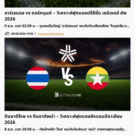
อาร์เซนอล vs ดอร์ทมุนด์ – วิเคราะห์ฟุตบอลปรีซีซั่น เอมิเรตส์ คัพ
2026
9 ส.ค. เวลา 02.00 น. – ขุนพลปืนใหญ่ ‘อาร์เซนอล’ พบกับทีมเสือเหลือง ‘โบรุสเซีย ด
อร์ทมุนด์’ รายการฟุตบอลปรีซีซั่น เอมิเรตส์ คัพ 2026 ติดตามวิเคราะห์ก่อนเกมและ
08/08/2026 19:00
ทายผลและอัตราต่อรอง
อัตราต่อรองได้ที่นี่
ทีมชาติไทย vs ทีมชาติพม่า – วิเคราะห์ฟุตบอลชิงแชมป์อาเซียน
2026
8 ส.ค. เวลา 20.00 น. – ทัพช้างศึก ‘ไทย’ พบกับทีมชินเต ‘พม่า’ รายการฟุตบอลชิง
แชมป์อาเซียน 2026 รอบแบ่งกลุ่ม ติดตามวิเคราะห์ก่อนเกมและอัตราต่อรองได้ที่นี่