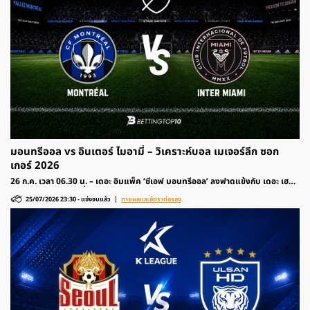
มอนทรีออล vs อินเตอร์ ไมอามี่ – วิเคราะห์บอล เมเจอร์ลีก ซอก
เกอร์ 2026
26 ก.ค. เวลา 06.30 น. – เดอะ อิมแพ็ค ‘ซีเอฟ มอนทรีออล’ ลงฟาดแข้งกับ เดอะ เฮ
รอนส์ ‘อินเตอร์ ไมอามี่’ รายการฟุตบอล เมเจอร์ลีก ซอกเกอร์ 2026 สหรัฐอเมริกา
25/07/2026 23:30
-
แข่งจบแล้ว
ทายผลและอัตราต่อรอง
ติดตามวิเคราะห์ก่อนเกมและอัตราต่อรองได้ที่นี่