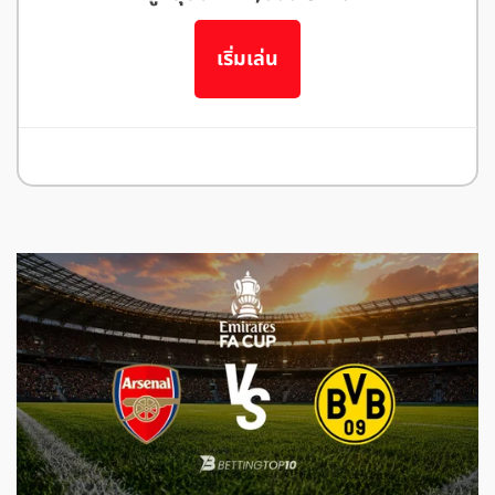
เริ่มเล่น
อ่านรีวิว JBO