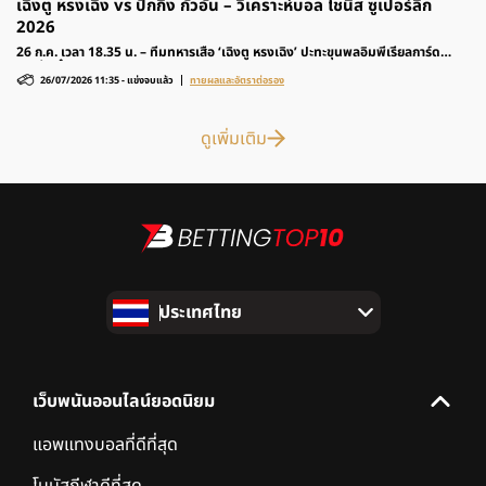
เฉิงตู หรงเฉิง vs ปักกิ่ง กั๋วอัน – วิเคราะห์บอล ไชนีส ซูเปอร์ลีก
2026
26 ก.ค. เวลา 18.35 น. – ทีมทหารเสือ ‘เฉิงตู หรงเฉิง’ ปะทะขุนพลอิมพีเรียลการ์ด
‘ปักกิ่ง กั๋วอัน’ รายการฟุตบอล ไชนีส ซูเปอร์ลีก 2026 ติดตามวิเคราะห์ก่อนเกมและ
26/07/2026 11:35
-
แข่งจบแล้ว
ทายผลและอัตราต่อรอง
อัตราต่อรองได้ที่นี่
ดูเพิ่มเติม
ประเทศไทย
เว็บพนันออนไลน์ยอดนิยม
แอพแทงบอลที่ดีที่สุด