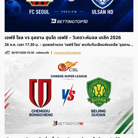
เอฟซี โซล vs อุลซาน ฮุนได เอฟซี – วิเคราะห์บอล เคลีก 2026
26 ก.ค. เวลา 17.30 น. – ขุนพลดำแดง ‘เอฟซี โซล’ พบกับทีมเสือแห่งเอเชีย ‘อุลซาน
ฮุนได เอฟซี’ รายการฟุตบอล เคลีก เกาหลีใต้ 2026 ติดตามวิเคราะห์ก่อนเกมและอัตรา
26/07/2026 10:30
-
แข่งจบแล้ว
ทายผลและอัตราต่อรอง
ต่อรองได้ที่นี่