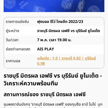
รายการแข่งขัน
ฟุตบอล รีโว่ ไทยลีก 2022/23
คู่ระหว่าง
ราชบุรี มิตรผล เอฟซี vs บุรีรัมย์ ยูไนเต็ด
วัน/เวลา
7 พ.ค. เวลา 19.00 น.
ช่องถ่ายทอดสด
AIS PLAY
แต้มต่อ : 1.0 | ราชบุรี 0.82 | บุรีรัมย์
ราคาบอล
0.98
ราชบุรี มิตรผล เอฟซี vs บุรีรัมย์ ยูไนเต็ด -
วิเคราะห์ความพร้อมทีม
สถานการณ์ของ ราชบุรี มิตรผล เอฟซี
ขุนพลราชันมังกร ‘ราชบุรี มิตรผล เอฟซี’ ของกุนซือ ชาบี โมโร่ บุก