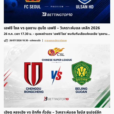
เอฟซี โซล vs อุลซาน ฮุนได เอฟซี – วิเคราะห์บอล เคลีก 2026
26 ก.ค. เวลา 17.30 น. – ขุนพลดำแดง ‘เอฟซี โซล’ พบกับทีมเสือแห่งเอเชีย ‘อุลซาน
ฮุนได เอฟซี’ รายการฟุตบอล เคลีก เกาหลีใต้ 2026 ติดตามวิเคราะห์ก่อนเกมและอัตรา
26/07/2026 10:30
-
แข่งจบแล้ว
ทายผลและอัตราต่อรอง
ต่อรองได้ที่นี่
เฉิงตู หรงเฉิง vs ปักกิ่ง กั๋วอัน – วิเคราะห์บอล ไชนีส ซูเปอร์ลีก