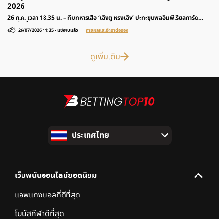
2026
26 ก.ค. เวลา 18.35 น. – ทีมทหารเสือ ‘เฉิงตู หรงเฉิง’ ปะทะขุนพลอิมพีเรียลการ์ด
‘ปักกิ่ง กั๋วอัน’ รายการฟุตบอล ไชนีส ซูเปอร์ลีก 2026 ติดตามวิเคราะห์ก่อนเกมและ
26/07/2026 11:35
-
แข่งจบแล้ว
ทายผลและอัตราต่อรอง
อัตราต่อรองได้ที่นี่
ดูเพิ่มเติม
ประเทศไทย
เว็บพนันออนไลน์ยอดนิยม
แอพแทงบอลที่ดีที่สุด
โบนัสกีฬาดีที่สุด