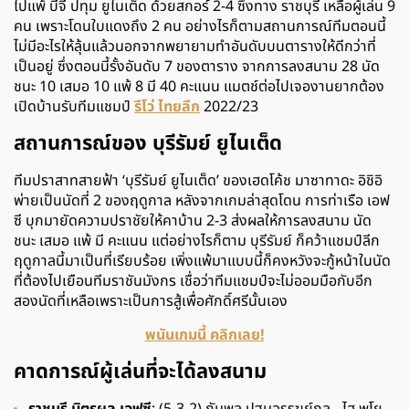
ไปแพ้ บีจี ปทุม ยูไนเต็ด ด้วยสกอร์ 2-4 ซึ่งทาง ราชบุรี เหลือผู้เล่น 9
คน เพราะโดนใบแดงถึง 2 คน อย่างไรก็ตามสถานการณ์ทีมตอนนี้
ไม่มีอะไรให้ลุ้นแล้วนอกจากพยายามทำอันดับบนตารางให้ดีกว่าที่
เป็นอยู่ ซึ่งตอนนี้รั้งอันดับ 7 ของตาราง จากการลงสนาม 28 นัด
ชนะ 10 เสมอ 10 แพ้ 8 มี 40 คะแนน แมตช์ต่อไปเจองานยากต้อง
เปิดบ้านรับทีมแชมป์
รีโว่ ไทยลีก
2022/23
สถานการณ์ของ บุรีรัมย์ ยูไนเต็ด
ทีมปราสาทสายฟ้า ‘บุรีรัมย์ ยูไนเต็ด’ ของเฮดโค้ช มาซาทาดะ อิชิอิ
พ่ายเป็นนัดที่ 2 ของฤดูกาล หลังจากเกมล่าสุดโดน การท่าเรือ เอฟ
ซี บุกมายัดความปราชัยให้คาบ้าน 2-3 ส่งผลให้การลงสนาม นัด
ชนะ เสมอ แพ้ มี คะแนน แต่อย่างไรก็ตาม บุรีรัมย์ ก็คว้าแชมป์ลีก
ฤดูกาลนี้มาเป็นที่เรียบร้อย เพิ่งแพ้มาแบบนี้ก็คงหวังจะกู้หน้าในนัด
ที่ต้องไปเยือนทีมราชันมังกร เชื่อว่าทีมแชมป์จะไม่ออมมือกับอีก
สองนัดที่เหลือเพราะเป็นการสู้เพื่อศักดิ์ศรีนั้นเอง
พนันเกมนี้ คลิกเลย!
คาดการณ์ผู้เล่นที่จะได้ลงสนาม