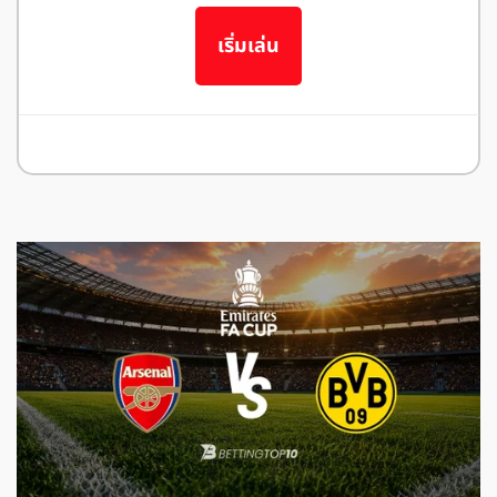
เริ่มเล่น
อ่านรีวิว JBO