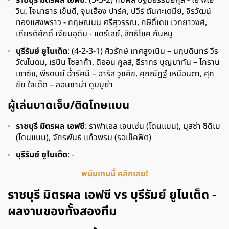
ราชบุรี มิตรผล เอฟซี
: (5-3-2) กัมพล ปฐมอรรฆย์กุล - ไฮ พโย
วิน, โจนาธาร เข็มดี, จุนเฮือง ปาร์ค, ปวีร์ ตันฑะเตมีย์, จิรวัฒน์
ทองแสงพราว - กฤษณนน ศรีสุวรรณ, กษิดิ์เดช เวทยาวงศ์,
เกียรติศักดิ์ เจียมอุดิม - แดร์เลย์, สิทธิโชค กันหนู
บุรีรัมย์ ยูไนเต็ด
: (4-2-3-1) ศิวรักษ์ เทศสูงเนิน – นฤบดินทร์ วีร
วัฒโนดม, เรบิน โซลาก้า, ดิออน คูลส์, ธีราทร บุญมาทัน – โกราน
เซาซิช, พีรดนย์ ฉ่ำรัศมี – ฮาริส วูซคิช, ศุภณัฏฐ์ เหมือนตา, ศุภ
ชัย ใจเด็ด – ลอนซาน่า ดูมบูย่า
ผู้เล่นบาดเจ็บ/ติดโทษแบน
ราชบุรี มิตรผล เอฟซี
: ราฟาเอล เจนเซ่น (โดนแบน), มุสซ่า ซิดิเบ
(โดนแบน), จักรพันธ์ แก้วพรม (รอเช็คฟิต)
บุรีรัมย์ ยูไนเต็ด
: -
พนันเกมนี้ คลิกเลย!
ราชบุรี มิตรผล เอฟซี vs บุรีรัมย์ ยูไนเต็ด -
ผลงานของทั้งสองทีม