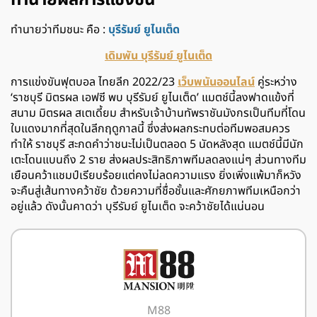
ทำนายผลการแข่งขัน
ทำนายว่าทีมชนะ คือ :
บุรีรัมย์ ยูไนเต็ด
เดิมพัน บุรีรัมย์ ยูไนเต็ด
การแข่งขันฟุตบอล ไทยลีก 2022/23
เว็บพนันออนไลน์
คู่ระหว่าง
‘ราชบุรี มิตรผล เอฟซี พบ บุรีรัมย์ ยูไนเต็ด’ แมตช์นี้ลงฟาดแข้งที่
สนาม มิตรผล สเตเดี้ยม สำหรับเจ้าบ้านทัพราชันมังกรเป็นทีมที่โดน
ใบแดงมากที่สุดในลีกฤดูกาลนี้ ซึ่งส่งผลกระทบต่อทีมพอสมควร
ทำให้ ราชบุรี สะกดคำว่าชนะไม่เป็นตลอด 5 นัดหลังสุด แมตช์นี้มีนัก
เตะโดนแบนถึง 2 ราย ส่งผลประสิทธิภาพทีมลดลงแน่ๆ ส่วนทางทีม
เยือนคว้าแชมป์เรียบร้อยแต่คงไม่ลดความแรง ยิ่งเพิ่งแพ้มาก็หวัง
จะคืนสู่เส้นทางคว้าชัย ด้วยความที่ชื่อชั้นและศักยภาพทีมเหนือกว่า
อยู่แล้ว ดังนั้นคาดว่า บุรีรัมย์ ยูไนเต็ด จะคว้าชัยได้แน่นอน
M88