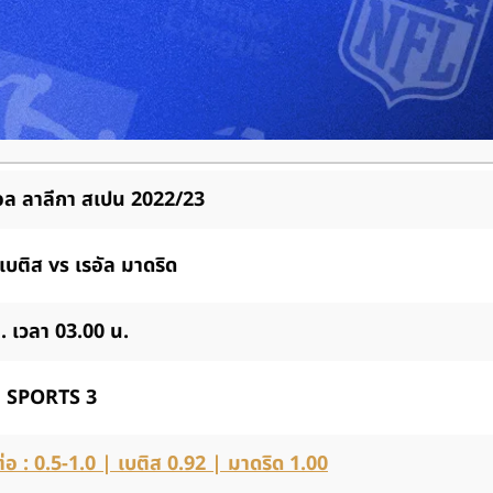
อล ลาลีกา สเปน 2022/23
 เบติส vs เรอัล มาดริด
ค. เวลา 03.00 น.
 SPORTS 3
่อ : 0.5-1.0 | เบติส 0.92 | มาดริด 1.00