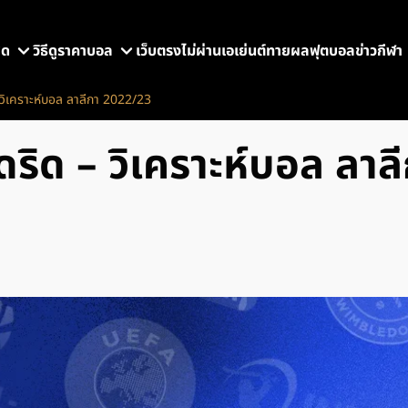
สุด
วิธีดูราคาบอล
เว็บตรงไม่ผ่านเอเย่นต์
ทายผลฟุตบอล
ข่าวกีฬา
– วิเคราะห์บอล ลาลีกา 2022/23
าดริด – วิเคราะห์บอล ลา