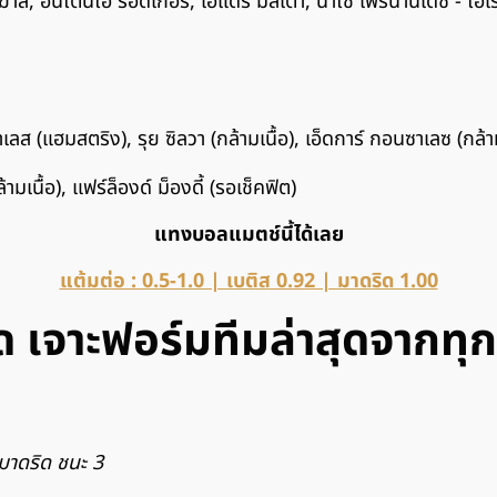
าฆาล, อันโตนิโอ รือดิเกอร์, เอแดร์ มิลิเตา, นาโช่ เฟร์นานเดซ - โอเร
กานาเลส (แฮมสตริง), รุย ซิลวา (กล้ามเนื้อ), เอ็ดการ์ กอนซาเลซ (กล
มเนื้อ), แฟร์ล็องด์ ม็องดี้ (รอเช็คฟิต)
แทงบอลแมตช์นี้ได้เลย
แต้มต่อ : 0.5-1.0 | เบติส 0.92 | มาดริด 1.00
ิด เจาะฟอร์มทีมล่าสุดจากทุ
 มาดริด ชนะ 3