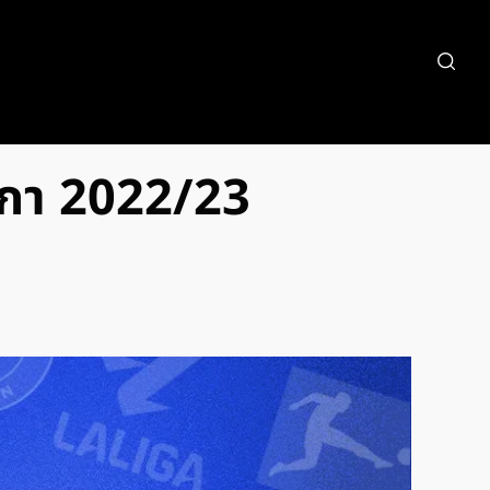
ลีกา 2022/23