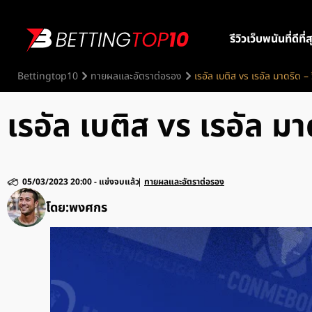
รีวิวเว็บพนันที่ดีที่
Bettingtop10
ทายผลและอัตราต่อรอง
เรอัล เบติส vs เรอัล มาดริด 
เรอัล เบติส vs เรอัล ม
05/03/2023 20:00
-
แข่งจบแล้ว
ทายผลและอัตราต่อรอง
โดย:
พงศกร