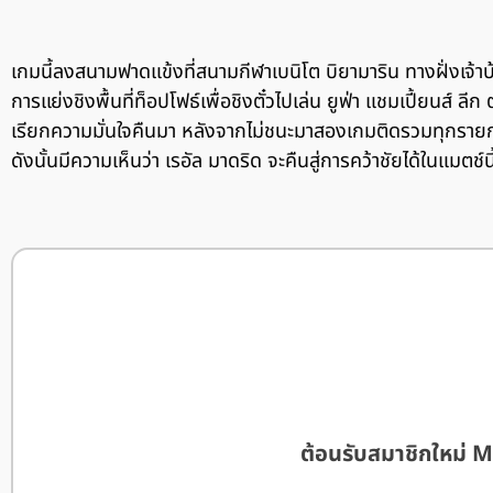
เกมนี้ลงสนามฟาดแข้งที่สนามกีฬาเบนิโต บิยามาริน ทางฝั่งเจ้า
การแย่งชิงพื้นที่ท็อปโฟธ์เพื่อชิงตั๋วไปเล่น ยูฟ่า แชมเปี้ยนส์ 
เรียกความมั่นใจคืนมา หลังจากไม่ชนะมาสองเกมติดรวมทุกรายกา
ดังนั้นมีความเห็นว่า เรอัล มาดริด จะคืนสู่การคว้าชัยได้ในแมตช์นี
ต้อนรับสมาชิกใหม่ 