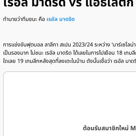
เรอัล มาดริด vs แอธเลติก
ทำนายว่าทีมชนะ คือ
เรอัล มาดริด
การแข่งขันฟุตบอล ลาลีกา สเปน 2023/24 ระหว่าง ‘บาร์เซโลน่า 
เป็นรองมาก ไม่ชนะ เรอัล มาดริด ได้เลยในการไปเยือน 18 เกมลีก
ใดเลย 19 เกมลีกหลังสุดที่ลงเตะในบ้าน ดังนั้นเชื่อว่า เรอัล มาด
ต้อนรับสมาชิกใหม่ 