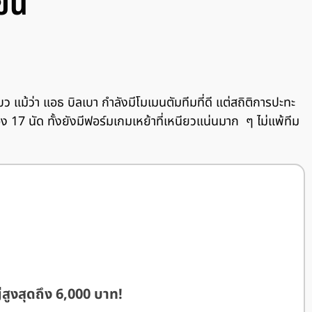
ขัน
แม้ว่า แอธ บิลเบา กำลังมีโมเมนตัมทีมที่ดี แต่สถิติการปะทะ
ง 17 นัด ทั้งยังมีฟอร์มเกมเหย้าที่เหนียวแน่นมาก ๆ ไม่แพ้ทีม
ูงสุดถึง 6,000 บาท!