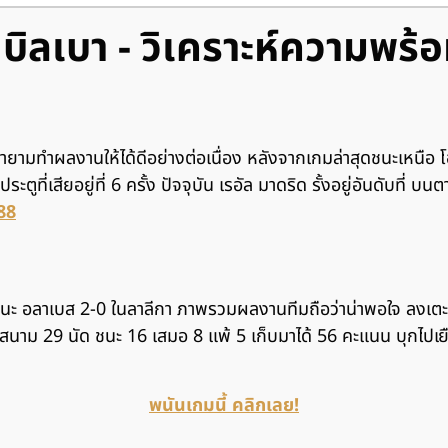
บิลเบา - วิเคราะห์ความพร้
ายามทำผลงานให้ได้ดีอย่างต่อเนื่อง หลังจากเกมล่าสุดชนะเหนือ โอ
ตูที่เสียอยู่ที่ 6 ครั้ง ปัจจุบัน เรอัล มาดริด รั้งอยู่อันดับท
88
ชนะ อลาเบส 2-0 ในลาลีกา ภาพรวมผลงานทีมถือว่าน่าพอใจ ลงเตะ 6 
รลงสนาม 29 นัด ชนะ 16 เสมอ 8 แพ้ 5 เก็บมาได้ 56 คะแนน บุกไป
พนันเกมนี้ คลิกเลย!