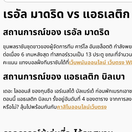
เรอัล มาดริด vs แอธเลติก 
สถานการณ์ของ เรอัล มาดริด
ขุนพลราชันชุดขาวของผู้จัดการทีม คาร์โล อันเชล็อตติ กำลังพย
ต่อเนื่อง 6 เกมหลังสุด ทำสกอร์รวมเป็น 13 ประตู ขณะที่จำนวนประ
คะแนน แทงบอลฝั่งทีมราชันได้ที่
เว็บพนันออนไลน์ เว็บตรง W
สถานการณ์ของ แอธเลติก บิลเบา
เดอะ ไลออนส์ ของกุนซือ เอร์เนสโต้ บัลเบร์เด้ ก่อนพักเบรกเอา
ตอนนี้ แอธเลติก บิลเบา รั้งอยู่อันดับที่ 4 ของตาราง จากกา
หรือไม่? ลุ้นไปพร้อมกันกับ
คาสิโนออนไลน์เว็บตรง