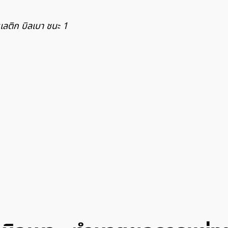
เลติก บิลเบา ชนะ 1