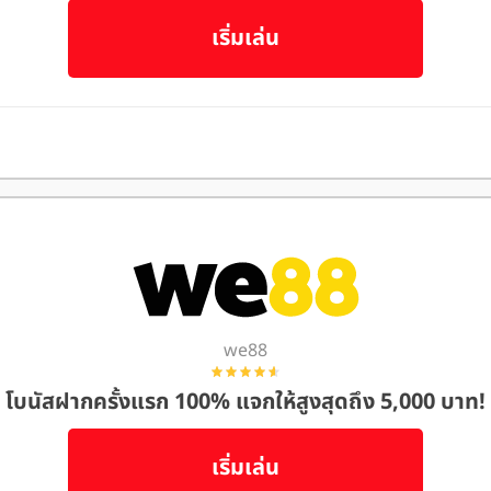
เริ่มเล่น
we88
โบนัสฝากครั้งแรก 100% แจกให้สูงสุดถึง 5,000 บาท!
เริ่มเล่น