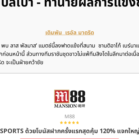
 บิลเบา - ทำนายผลการแข่ง
เดิมพัน เรอัล มาดริด
พบ ลาส พัลมาส’ แมตช์นี้ลงฟาดแข้งที่สนาม ซานติอาโก้ เบร์นาเบว 
ก่อนหน้านี้ ส่วนทางทีมราชันชุดขาวไม่แพ้ทีมสิงโตในลีกมาต่อเนื่อ
ริด จะเป็นฝ่ายคว้าชัย
M88
MSPORTS ด้วยโบนัสฝากครั้งแรกสุดคุ้ม 120% แจกใหญ่ส