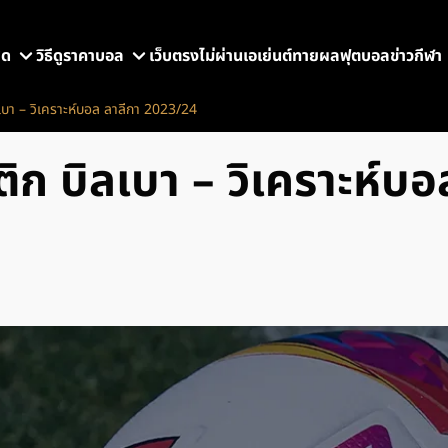
สุด
วิธีดูราคาบอล
เว็บตรงไม่ผ่านเอเย่นต์
ทายผลฟุตบอล
ข่าวกีฬา
เบา – วิเคราะห์บอล ลาลีกา 2023/24
ติก บิลเบา – วิเคราะห์บ