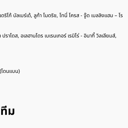
ดริโก้ บัลเบร์เด้, ลูก้า โมดริช, โทนี่ โครส - จู๊ด เบลลิงแฮม – โร
ปราโดส, อเลฮานโดร เบเรนเกอร์ เรมิโร่ - อินากี้ วิลเลียมส์,
ร์ (โดนแบน)
ทีม