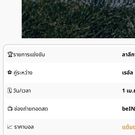
🏆รายการแข่งขัน
ลาลี
⚽ คู่ระหว่าง
เรอัล
🗓️ วัน/เวลา
1 เม.
📺 ช่องถ่ายทอดสด
beIN
📈 ราคาบอล
แต้มต