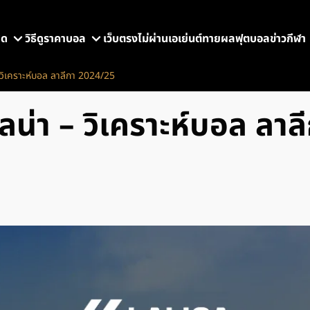
สุด
วิธีดูราคาบอล
เว็บตรงไม่ผ่านเอเย่นต์
ทายผลฟุตบอล
ข่าวกีฬา
– วิเคราะห์บอล ลาลีกา 2024/25
โลน่า – วิเคราะห์บอล ลา