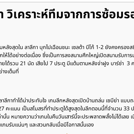
่า วิเคราะห์ทีมจากการซ้อมร
กมหลังสุดใน ลาลีกา บุกไปเฉือนชนะ เซลต้า บีโก้ 1-2 ยังคงครองสถ
ในลีกให้ได้อย่างต่อเนื่อง ซึ่งเป็นการลงสนามศึกใหญ่เปิดสนามรับกา
ายได้รวม 21 นัด เสียไป 7 ประตู มีแต้มตามหลังจ่าฝูง บาร์ซ่า 3 ค
่างเต็มที่
มในลาลีกาทำได้น่าประทับใจ เกมลีกหลังสุดเปิดบ้านถล่ม เซบีย่า แบบ
 คะแนน เป็นสโมสรที่ทำประตูได้สูงสุดในลีกตอนนี้ที่จำนวน 33 ป
้มเท่านั้น หมายความว่าเกมในคืนวันเสาร์นี้จะประพลาดพลั้งไม่ได้เ
้นเกมรับแน่นๆ และสวนกลับเมื่อมีโอกาสนั้นเอง