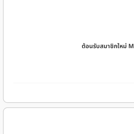
ต้อนรับสมาชิกใหม่ 
อ่านรีวิว M88