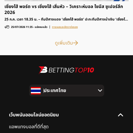
เซี่ยงไฮ้ พอร์ต vs เซี่ยงไฮ้ เสิ่นหัว – วิเคราะห์บอล ไชนีส ซูเปอร์ลีก
2026
25 ก.ค. เวลา 18.35 น. – ทีมปีศาจแดง ‘เซี่ยงไฮ้ พอร์ต’ ปะทะทีมปีศาจน้ำเงิน ‘เซี่ยงไฮ้
เสิ่นหัว’ รายการฟุตบอล ไชนีส ซูเปอร์ลีก 2026 ติดตามวิเคราะห์ก่อนเกมและอัตราต่อ
25/07/2026 11:35
-
แข่งจบแล้ว
ทายผลและอัตราต่อรอง
รองได้ที่นี่
ดูเพิ่มเติม
ประเทศไทย
เว็บพนันออนไลน์ยอดนิยม
แอพแทงบอลที่ดีที่สุด