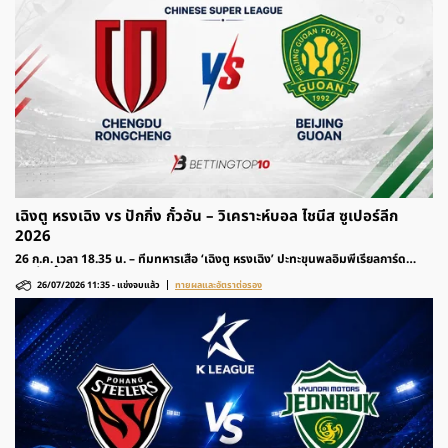
เฉิงตู หรงเฉิง vs ปักกิ่ง กั๋วอัน – วิเคราะห์บอล ไชนีส ซูเปอร์ลีก
2026
26 ก.ค. เวลา 18.35 น. – ทีมทหารเสือ ‘เฉิงตู หรงเฉิง’ ปะทะขุนพลอิมพีเรียลการ์ด
‘ปักกิ่ง กั๋วอัน’ รายการฟุตบอล ไชนีส ซูเปอร์ลีก 2026 ติดตามวิเคราะห์ก่อนเกมและ
26/07/2026 11:35
-
แข่งจบแล้ว
ทายผลและอัตราต่อรอง
อัตราต่อรองได้ที่นี่