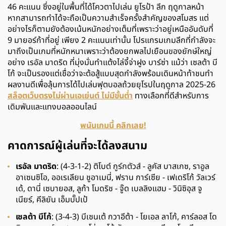
46 คะแนน ซึ่งอยู่ในพื้นที่ได้โควตาไปเล่น ยูโรป้า ลีก ฤดูกาลหน้า
หากสามารถทำได้จะถือเป็นความสำเร็จครั้งสำคัญของสโมสร แต่
อย่างไรก็ตามยังต้องเน้นหนักอย่างเต็มที่เพราะว่าอยู่เหนืออันดับที่
9 มายอร์ก้าที่อยู่ เพียง 2 คะแนนเท่านั้น โปรแกรมเกมลีกที่กำลังจะ
มาถึงเป็นเกมที่หนักหนาเพราะว่าต้องยกพลไปเยือนของยักษ์ใหญ่
อย่าง เรอัล มาดริด ที่มุ่งมั่นทำแต้งไล่จี้จ่าฝูง บาร์ซ่า แม้ว่า เซลต้า บี
โก้ จะเป็นรองแต่เชื่อว่าจะต้อสู้แบบสุดกำลังพร้อมเดินหน้าท้าชนทำ
ผลงานดีเพื่อลุ้นการได้ไปเล่นฟุตบอลถ้วยยุโรปในฤดูกาล 2025-26
สล็อตเว็บตรงไม่ผ่านเอเย่นต์ ไม่มีขั้นต่ำ
ทางเลือกที่ดีสำหรับการ
เดิมพันและแทงบอลออนไลน์
พนันเกมนี้ คลิกเลย!
คาดการณ์ผู้เล่นที่จะได้ลงสนาม
เรอัล มาดริด
: (4-3-1-2) ติโบต์ กูร์กตัวส์ - ลูคัส บาสเกซ, ราอูล
อาเซนซิโอ, ออเรเลียน ชูอาเมนี่, ฟราน การ์เซีย - เฟเดริโก้ วัลเวร์
เด้, ดานี่ เซบายอส, ลูก้า โมดริช - จู๊ด เบลลิงแฮม - วินิซิอุส จู
เนียร์, คีลิยัน เอ็มบั๊ปเป้
เซลต้า บีโก้
: (3-4-3) บีเซนเต้ กวาอีต้า - โยเอล ลาโก้, คาร์ลอส โด