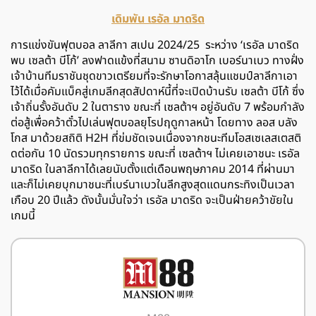
เดิมพัน เรอัล มาดริด
การแข่งขันฟุตบอล ลาลีกา สเปน 2024/25 ระหว่าง ‘เรอัล มาดริด
พบ เซลต้า บีโก้’ ลงฟาดแข้งที่สนาม ซานดิอาโก เบอร์นาเบว ทางฝั่ง
เจ้าบ้านทีมราชันชุดขาวเตรียมที่จะรักษาโอกาสลุ้นแชมป์ลาลีกาเอา
ไว้ได้เมื่อคัมแบ็คสู่เกมลีกสุดสัปดาห์นี้ที่จะเปิดบ้านรับ เซลต้า บีโก้ ซึ่ง
เจ้าถิ่นรั้งอันดับ 2 ในตาราง ขณะที่ เซลต้าฯ อยู่อันดับ 7 พร้อมกำลัง
ต่อสู้เพื่อคว้าตั๋วไปเล่นฟุตบอลยุโรปฤดูกาลหน้า โดยทาง ลอส บลัง
โกส มาด้วยสถิติ H2H ที่ข่มชัดเจนเนื่องจากชนะทีมโอสเซเลสเตสติ
ดต่อกัน 10 นัดรวมทุกรายการ ขณะที่ เซลต้าฯ ไม่เคยเอาชนะ เรอัล
มาดริด ในลาลีกาได้เลยนับตั้งแต่เดือนพฤษภาคม 2014 ที่ผ่านมา
และก็ไม่เคยบุกมาชนะที่เบร์นาเบวในลีกสูงสุดแดนกระทิงเป็นเวลา
เกือบ 20 ปีแล้ว ดังนั้นมั่นใจว่า เรอัล มาดริด จะเป็นฝ่ายคว้าขัยใน
เกมนี้