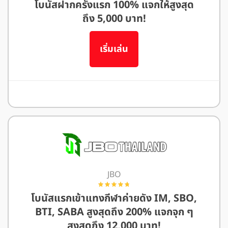
โบนัสฝากครั้งแรก 100% แจกให้สูงสุด
ถึง 5,000 บาท!
เริ่มเล่น
อ่านรีวิว We88
JBO
โบนัสแรกเข้าแทงกีฬาค่ายดัง IM, SBO,
BTI, SABA สูงสุดถึง 200% แจกจุก ๆ
สูงสุดถึง 12,000 บาท!