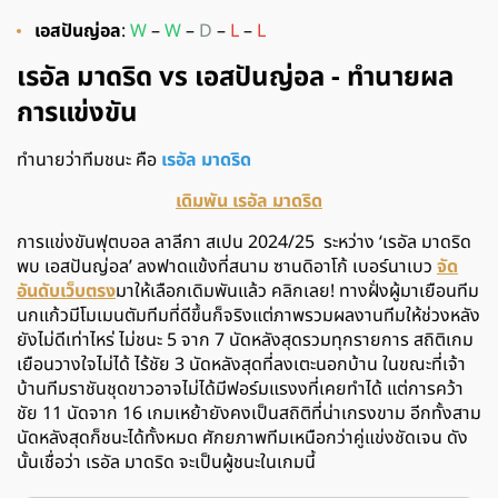
เอสปันญ่อล
:
W
–
W
–
D
–
L
–
L
เรอัล มาดริด vs เอสปันญ่อล - ทำนายผล
การแข่งขัน
ทำนายว่าทีมชนะ คือ
เรอัล มาดริด
เดิมพัน เรอัล มาดริด
การแข่งขันฟุตบอล ลาลีกา สเปน 2024/25 ระหว่าง ‘เรอัล มาดริด
พบ เอสปันญ่อล’ ลงฟาดแข้งที่สนาม ซานดิอาโก้ เบอร์นาเบว
จัด
อันดับเว็บตรง
มาให้เลือกเดิมพันแล้ว คลิกเลย! ทางฝั่งผู้มาเยือนทีม
นกแก้วมีโมเมนตัมทีมที่ดีขึ้นก็จริงแต่ภาพรวมผลงานทีมให้ช่วงหลัง
ยังไม่ดีเท่าไหร่ ไม่ชนะ 5 จาก 7 นัดหลังสุดรวมทุกรายการ สถิติเกม
เยือนวางใจไม่ได้ ไร้ชัย 3 นัดหลังสุดที่ลงเตะนอกบ้าน ในขณะที่เจ้า
บ้านทีมราชันชุดขาวอาจไม่ได้มีฟอร์มแรงงที่เคยทำได้ แต่การคว้า
ชัย 11 นัดจาก 16 เกมเหย้ายังคงเป็นสถิติที่น่าเกรงขาม อีกทั้งสาม
นัดหลังสุดก็ชนะได้ทั้งหมด ศักยภาพทีมเหนือกว่าคู่แข่งชัดเจน ดัง
นั้นเชื่อว่า เรอัล มาดริด จะเป็นผู้ชนะในเกมนี้