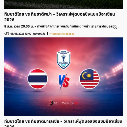
ทีมชาติไทย vs ทีมชาติพม่า – วิเคราะห์ฟุตบอลชิงแชมป์อาเซียน
2026
8 ส.ค. เวลา 20.00 น. – ทัพช้างศึก ‘ไทย’ พบกับทีมชินเต ‘พม่า’ รายการฟุตบอลชิง
แชมป์อาเซียน 2026 รอบแบ่งกลุ่ม ติดตามวิเคราะห์ก่อนเกมและอัตราต่อรองได้ที่นี่
08/08/2026 13:00
-
แข่งจบแล้ว
ทายผลและอัตราต่อรอง
ทีมชาติไทย vs ทีมชาติมาเลเซีย – วิเคราะห์ฟุตบอลชิงแชมป์อาเซียน