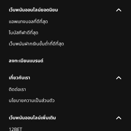
เว็บพนันออนไลน์ยอดนิยม
แอพแทงบอลที่ดีที่สุด
โบนัสกีฬาดีที่สุด
เว็บพนันฝากเงินขั้นต่ำที่ดีที่สุด
ลงทะเบียนแบรนด์
เกี่ยวกับเรา
ติดต่อเรา
นโยบายความเป็นส่วนตัว
เว็บพนันออนไลน์เพิ่มเติม
12BET