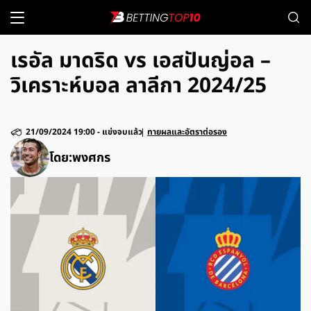
เรอัล มาดริด vs เอสปันญ่อล –
วิเคราะห์บอล ลาลีกา 2024/25
21/09/2024 19:00
-
แข่งจบแล้ว
ทายผลและอัตราต่อรอง
โดย:
พงศกร