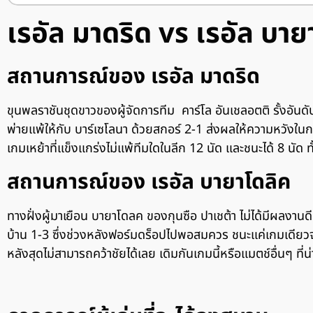
เรอัล มาดริด vs เรอัล บาย
สถานการณ์ของ เรอัล มาดริด
ขุนพลราชันชุดขาวของผู้จัดการทีม คาร์โล อันเชลอตติ รั้งอัน
พ่ายแพ้ให้กับ บาร์เซโลนา ด้วยสกอร์ 2-1 ส่งผลให้ความหวังในการค
เกมเหย้าที่แข็งแกร่งไม่แพ้ทีมใดในลีก 12 นัด และชนะได้ 8 นัด ท
สถานการณ์ของ เรอัล บายาโดลิค
ทางฝั่งผู้มาเยือน บายาโดลค ของกุนซือ ปาเชต้า ไม่ได้มีผลงาน
บ้าน 1-3 ซึ่งช่วงหลังฟอร์มดร็อปไปพอสมควร ชนะแค่เกมเดียวจ
หลังสุดไม่สามารถคว้าชัยได้เลย เดิมกันเกมนี้หรือแมตช์อื่นๆ ที่น่า