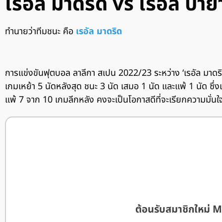
เรอัล มาดริด vs เรอัล บา
ทำนายว่าทีมชนะ คือ
เรอัล มาดริด
การแข่งขันฟุตบอล ลาลีกา สเปน 2022/23 ระหว่าง ‘เรอัล มาดริด
เกมเหย้า 5 นัดหลังสุด ชนะ 3 นัด เสมอ 1 นัด และแพ้ 1 นัด ซึ่งเ
แพ้ 7 จาก 10 เกมลีกหลัง คงจะเป็นโอกาสดีที่จะเรียกความมั่นใจค
ต้อนรับสมาชิกใหม่ 