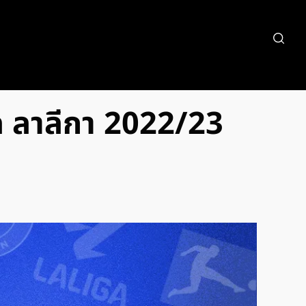
อล ลาลีกา 2022/23