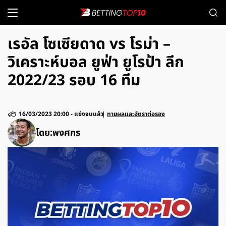
เรอัล โซเซียดาด vs โรม่า –
วิเคราะห์บอล ยูฟ่า ยูโรป้า ลีก
2022/23 รอบ 16 ทีม
16/03/2023 20:00
-
แข่งจบแล้ว
ทายผลและอัตราต่อรอง
โดย:
พงศกร