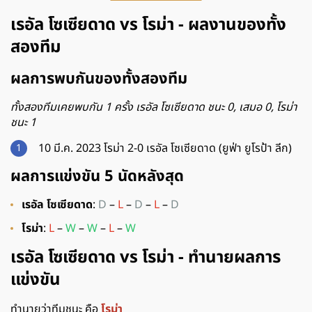
เรอัล โซเซียดาด vs โรม่า - ผลงานของทั้ง
สองทีม
ผลการพบกันของทั้งสองทีม
ทั้งสองทีมเคยพบกัน 1 ครั้ง เรอัล โซเซียดาด ชนะ 0, เสมอ 0, โรม่า
ชนะ 1
10 มี.ค. 2023 โรม่า 2-0 เรอัล โซเซียดาด (ยูฟ่า ยูโรป้า ลีก)
ผลการแข่งขัน 5 นัดหลังสุด
เรอัล โซเซียดาด
:
D
–
L
–
D
–
L
–
D
โรม่า
:
L
–
W
–
W
–
L
–
W
เรอัล โซเซียดาด vs โรม่า - ทำนายผลการ
แข่งขัน
ทำนายว่าทีมชนะ คือ
โรม่า