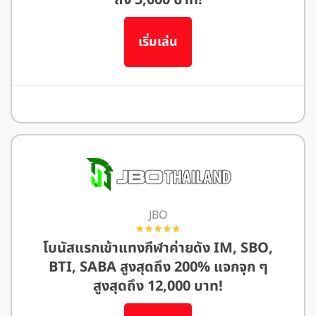
เริ่มเล่น
อ่านรีวิว We88
JBO
โบนัสแรกเข้าแทงกีฬาค่ายดัง IM, SBO,
BTI, SABA สูงสุดถึง 200% แจกจุก ๆ
สูงสุดถึง 12,000 บาท!