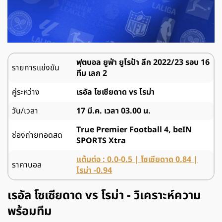
ฟุตบอล ยูฟ่า ยูโรป้า ลีก 2022/23 รอบ 16
รายการแข่งขัน
ทีม เลก 2
คู่ระหว่าง
เรอัล โซเซียดาด vs โรม่า
วัน/เวลา
17 มี.ค. เวลา 03.00 น.
True Premier Football 4, beIN
ช่องถ่ายทอดสด
SPORTS Xtra
แต้มต่อ : 0.0-0.5 | โซเซียดาด 0.84 |
ราคาบอล
โรม่า -0.94
เรอัล โซเซียดาด vs โรม่า - วิเคราะห์ความ
พร้อมทีม