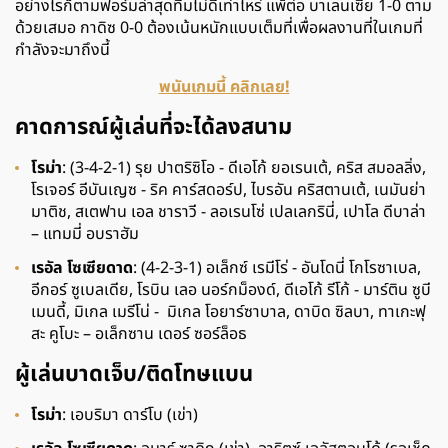
อย่างไรก็ตามฟอร์มล่าสุดทีมไม่ดีเท่าไหร่ แพ้ต่อ บาเลนเซีย 1-0 ตาม
ด้วยเสมอ กาดิซ 0-0 ต้องเน้นหนักแบบเต็มที่เพื่อผลงานที่ในเกมที่
กำลังจะมาถึงนี้
พนันเกมนี้ คลิกเลย!
คาดการณ์ผู้เล่นที่จะได้ลงสนาม
โรม่า
: (3-4-2-1) รุย ปาตริซิโอ - ดีเอโก้ ยอเรนเต้, คริส สมอลลิ่ง,
โรเจอร์ อีบันเญซ - ริค คาร์สดอร์ป, ไบรอัน คริสตานเต้, เนมันย่า
มาติช, สเตฟาน เอล ชาราวี - ลอเรนโซ่ เปลเลกรินี่, เปาโล ดีบาล่า
– แทมมี่ อบราฮัม
เรอัล โซเซียดาด
: (4-2-3-1) อเล็กซ์ เรมีโร่ - อันโดนี่ โกโรซาเบล,
อีกอร์ ซูเบลเดีย, โรบิน เลอ นอร์กม็องด์, ดีเอโก้ รีโก้ - มาร์ติน ซูบี
เมนดี้, มิเกล เมรีโน่ - มิเกล โอยาร์ซาบาล, ดาบิด ซิลบา, ทาเกะฟุ
สะ คูโบะ – อเล็กซาน เดอร์ ซอร์ล็อธ
ผู้เล่นบาดเจ็บ/ติดโทษแบน
โรม่า
: เอบริมา ดาร์โบ (เข่า)