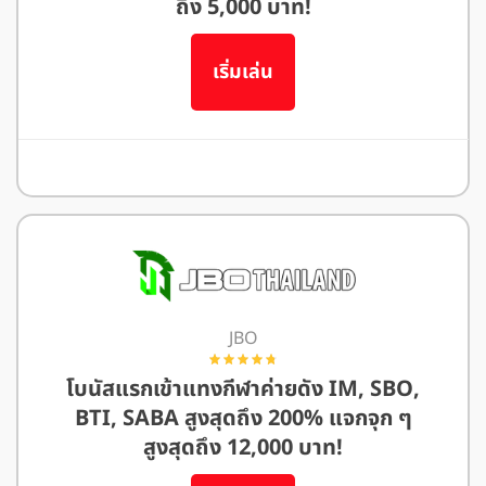
ถึง 5,000 บาท!
เริ่มเล่น
อ่านรีวิว We88
JBO
โบนัสแรกเข้าแทงกีฬาค่ายดัง IM, SBO,
BTI, SABA สูงสุดถึง 200% แจกจุก ๆ
สูงสุดถึง 12,000 บาท!