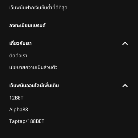
เว็บพนันฝากเงินขั้นต่ำที่ดีที่สุด
ลงทะเบียนแบรนด์
เกี่ยวกับเรา
ติดต่อเรา
นโยบายความเป็นส่วนตัว
เว็บพนันออนไลน์เพิ่มเติม
12BET
Alpha88
Taptap/188BET