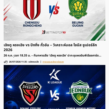
เฉิงตู หรงเฉิง vs ปักกิ่ง กั๋วอัน – วิเคราะห์บอล ไชนีส ซูเปอร์ลีก
2026
26 ก.ค. เวลา 18.35 น. – ทีมทหารเสือ ‘เฉิงตู หรงเฉิง’ ปะทะขุนพลอิมพีเรียลการ์ด
‘ปักกิ่ง กั๋วอัน’ รายการฟุตบอล ไชนีส ซูเปอร์ลีก 2026 ติดตามวิเคราะห์ก่อนเกมและ
26/07/2026 11:35
-
แข่งจบแล้ว
ทายผลและอัตราต่อรอง
อัตราต่อรองได้ที่นี่