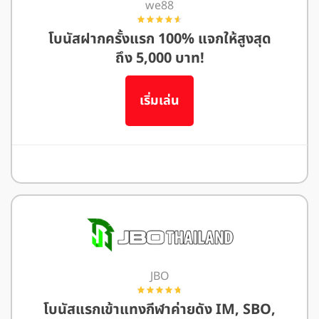
we88
โบนัสฝากครั้งแรก 100% แจกให้สูงสุด
ถึง 5,000 บาท!
เริ่มเล่น
อ่านรีวิว We88
JBO
โบนัสแรกเข้าแทงกีฬาค่ายดัง IM, SBO,