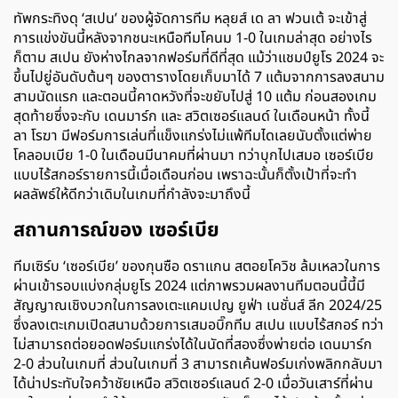
ทัพกระทิงดุ ‘สเปน’ ของผู้จัดการทีม หลุยส์ เด ลา ฟวนเต้ จะเข้าสู่
การแข่งขันนี้หลังจากชนะเหนือทีมโคนม 1-0 ในเกมล่าสุด อย่างไร
ก็ตาม สเปน ยังห่างไกลจากฟอร์มที่ดีที่สุด แม้ว่าแชมป์ยูโร 2024 จะ
ขึ้นไปยู่อันดับต้นๆ ของตารางโดยเก็บมาได้ 7 แต้มจากการลงสนาม
สามนัดแรก และตอนนี้คาดหวังที่จะขยับไปสู่ ​​10 แต้ม ก่อนสองเกม
สุดท้ายซึ่งจะกับ เดนมาร์ก และ สวิตเซอร์แลนด์ ในเดือนหน้า ทั้งนี้
ลา โรฆา มีฟอร์มการเล่นที่แข็งแกร่งไม่แพ้ทีมไดเลยนับตั้งแต่พ่าย
โคลอมเบีย 1-0 ในเดือนมีนาคมที่ผ่านมา ทว่าบุกไปเสมอ เซอร์เบีย
แบบไร้สกอร์รายการนี้เมื่อเดือนก่อน เพราฉะนั้นก็ตั้งเป้าที่จะทำ
ผลลัพธ์ให้ดีกว่าเดิมในเกมที่กำลังจะมาถึงนี้
สถานการณ์ของ เซอร์เบีย
ทีมเซิร์บ ‘เซอร์เบีย’ ของกุนซือ ดราแกน สตอยโควิช ล้มเหลวในการ
ผ่านเข้ารอบแบ่งกลุ่มยูโร 2024 แต่ภาพรวมผลงานทีมตอนนี้นี้มี
สัญญาณเชิงบวกในการลงเตะแคมเปญ ยูฟ่า เนชั่นส์ ลีก 2024/25
ซึ่งลงเตะเกมเปิดสนามด้วยการเสมอบิ๊กทีม สเปน แบบไร้สกอร์ ทว่า
ไม่สามารถต่อยอดฟอร์มแกร่งได้ในนัดที่สองซึ่งพ่ายต่อ เดนมาร์ก
2-0 ส่วนในเกมที่ ส่วนในเกมที่ 3 สามารถเค้นฟอร์มเก่งพลิกกลับมา
ได้น่าประทับใจคว้าชัยเหนือ สวิตเซอร์แลนด์ 2-0 เมื่อวันเสาร์ที่ผ่าน