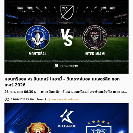
มอนทรีออล vs อินเตอร์ ไมอามี่ – วิเคราะห์บอล เมเจอร์ลีก ซอก
เกอร์ 2026
26 ก.ค. เวลา 06.30 น. – เดอะ อิมแพ็ค ‘ซีเอฟ มอนทรีออล’ ลงฟาดแข้งกับ เดอะ เฮ
รอนส์ ‘อินเตอร์ ไมอามี่’ รายการฟุตบอล เมเจอร์ลีก ซอกเกอร์ 2026 สหรัฐอเมริกา
25/07/2026 23:30
-
แข่งจบแล้ว
ทายผลและอัตราต่อรอง
ติดตามวิเคราะห์ก่อนเกมและอัตราต่อรองได้ที่นี่