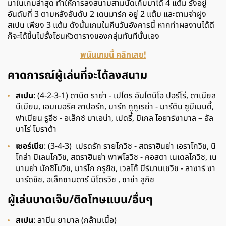
มาในเกมล่าสุด ทำให้การลงสนามสามนัดเก็บมาได้ 4 แต้ม รั้งอยู่
อันดับที่ 3 ตามหลังอันดับ 2 เดนมาร์ก อยู่ 2 แต้ม และตามจ่าฝูง
สเปน เพียง 3 แต้ม ดังนั้นเกมในคืนวันอังคารนี้ หากทำผลงานได้ดี
ก็จะได้ขึ้นไปรั้งโซนหัวตารางของกลุ่มทันทีนั้นเอง
พนันเกมนี้ คลิกเลย!
คาดการณ์ผู้เล่นที่จะได้ลงสนาม
สเปน
: (4-2-3-1) ดาบิด ราย่า - เปโดร อันโตนิโอ ปอร์โร่, ดาเนียล
บีเบียน, เอมเมอริค ลาปอร์ก, มาร์ก กูกูเรย่า - มาร์ติน ซูบีเมนดี้,
ฟาเบียน รูอีซ - อเล็กซ์ บาเอน่า, เปดรี้, มิเกล โอยาร์ซาบาล – อัล
บาโร่ โมราต้า
เซอร์เบีย
: (3-4-3) เปรดรัก รายโกวิช - สตราฮินย่า เอราโกวิช, นิ
โกล่า มิเลนโกวิช, สตราฮินย่า พาฟโลวิช - คอสตา เนเดลโกวิช, เน
มานย่า มักซิโมวิช, มาร์โก กรูยิช, เวลโก้ บีร์มานเชวิช - ลาซาร์ ซา
มาร์ดชิช, อเล็กซานดาร์ มิโตรวิช , ซาช่า ลูกิช
ผู้เล่นบาดเจ็บ/ติดโทษแบน/อื่นๆ
สเปน
: ลามีน ยามาล (กล้ามเนื้อ)