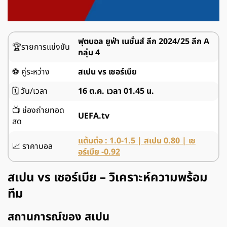
ฟุตบอล ยูฟ่า เนชั่นส์ ลีก 2024/25 ลีก A
🏆รายการแข่งขัน
กลุ่ม 4
⚽ คู่ระหว่าง
สเปน vs เซอร์เบีย
🗓️ วัน/เวลา
16 ต.ค. เวลา 01.45 น.
📺 ช่องถ่ายทอด
UEFA.tv
สด
แต้มต่อ : 1.0-1.5 | สเปน 0.80 | เซ
📈 ราคาบอล
อร์เบีย -0.92
สเปน vs เซอร์เบีย – วิเคราะห์ความพร้อม
ทีม
สถานการณ์ของ สเปน