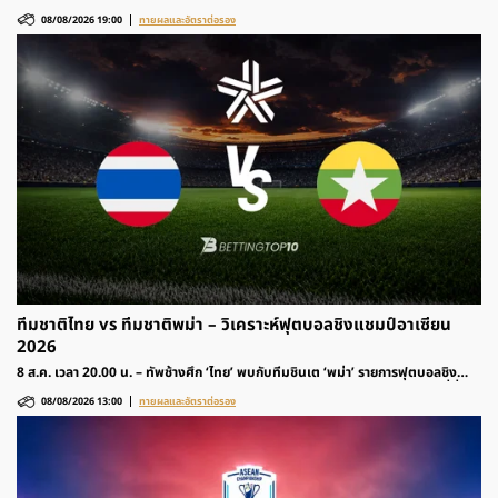
อร์ทมุนด์’ รายการฟุตบอลปรีซีซั่น เอมิเรตส์ คัพ 2026 ติดตามวิเคราะห์ก่อนเกมและ
08/08/2026 19:00
ทายผลและอัตราต่อรอง
อัตราต่อรองได้ที่นี่
ทีมชาติไทย vs ทีมชาติพม่า – วิเคราะห์ฟุตบอลชิงแชมป์อาเซียน
2026
8 ส.ค. เวลา 20.00 น. – ทัพช้างศึก ‘ไทย’ พบกับทีมชินเต ‘พม่า’ รายการฟุตบอลชิง
แชมป์อาเซียน 2026 รอบแบ่งกลุ่ม ติดตามวิเคราะห์ก่อนเกมและอัตราต่อรองได้ที่นี่
08/08/2026 13:00
ทายผลและอัตราต่อรอง