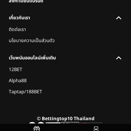
ลงทะเบียนแบรนด์
เกี่ยวกับเรา
ติดต่อเรา
นโยบายความเป็นส่วนตัว
เว็บพนันออนไลน์เพิ่มเติม
12BET
Alpha88
Taptap/188BET
© Bettingtop10 Thailand