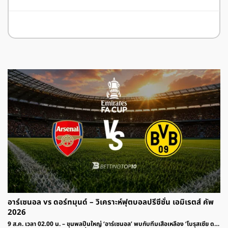
อ่านรีวิว JBO
อาร์เซนอล vs ดอร์ทมุนด์ – วิเคราะห์ฟุตบอลปรีซีซั่น เอมิเรตส์ คัพ
2026
9 ส.ค. เวลา 02.00 น. – ขุนพลปืนใหญ่ ‘อาร์เซนอล’ พบกับทีมเสือเหลือง ‘โบรุสเซีย ด