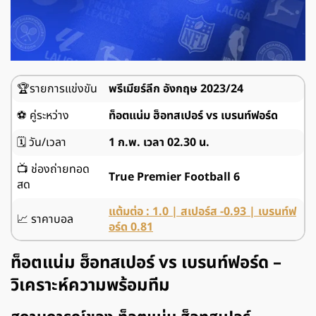
🏆รายการแข่งขัน
พรีเมียร์ลีก อังกฤษ 2023/24
⚽ คู่ระหว่าง
ท็อตแน่ม ฮ็อทสเปอร์ vs เบรนท์ฟอร์ด
🗓️ วัน/เวลา
1 ก.พ. เวลา 02.30 น.
📺 ช่องถ่ายทอด
True Premier Football 6
สด
แต้มต่อ : 1.0 | สเปอร์ส -0.93 | เบรนท์ฟ
📈 ราคาบอล
อร์ด 0.81
ท็อตแน่ม ฮ็อทสเปอร์ vs เบรนท์ฟอร์ด –
วิเคราะห์ความพร้อมทีม