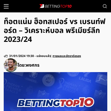
ท็อตแน่ม ฮ็อทสเปอร์ vs เบรนท์ฟ
อร์ด – วิเคราะห์บอล พรีเมียร์ลีก
2023/24
31/01/2024 19:30
-
แข่งจบแล้ว
ทายผลและอัตราต่อรอง
โดย:
พงศกร