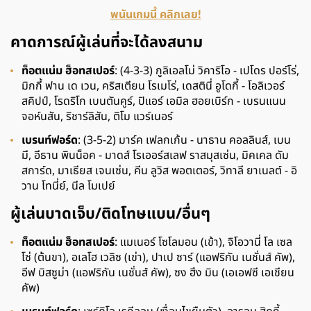
พนันเกมนี้ คลิกเลย!
คาดการณ์ผู้เล่นที่จะได้ลงสนาม
ท็อตแน่ม ฮ็อทสเปอร์
: (4-3-3) กูลิเอลโม่ วิคาริโอ - เปโดร ปอร์โร่,
มิกกี้ ฟาน เด เวน, คริสเตียน โรเมโร่, เดสตินี่ อูโดกี้ - โอลิเวอร์
สคิปป์, โรดริโก เบนตันคูร์, ปิแอร์ เอมิล ฮอยเบิร์ก - เบรนแนน
จอห์นสัน, ริชาร์ลิสัน, ติโม แวร์เนอร์
เบรนท์ฟอร์ด
: (3-5-2) มาร์ค เฟลกเก้น - นาธาน คอลลินส์, เบน
มี, อีธาน พินน็อค - มาดส์ โรเออร์สเลฟ ราสมุสเซ่น, มิคเคล ดัม
สการ์ด, มาเธียส เจนเซ่น, คีน ลูวิส พอตเตอร์, วิทาลี ยาเนลต์ - อิ
วาน โทนี่ย์, นีล โมเปย์
ผู้เล่นบาดเจ็บ/ติดโทษแบน/อื่นๆ
ท็อตแน่ม ฮ็อทสเปอร์
: แมเนอร์ โซโลมอน (เข้า), จิโอวานี่ โล เซล
โซ่ (ต้นขา), อเลโฮ เวลิซ (เข่า), ปาเป ซาร์ (แอฟริกัน เนชั่นส์ คัพ),
อีฟ บิสซูม่า (แอฟริกัน เนชั่นส์ คัพ), ซง ฮึง มิน (เอเอฟซี เอเชียน
คัพ)