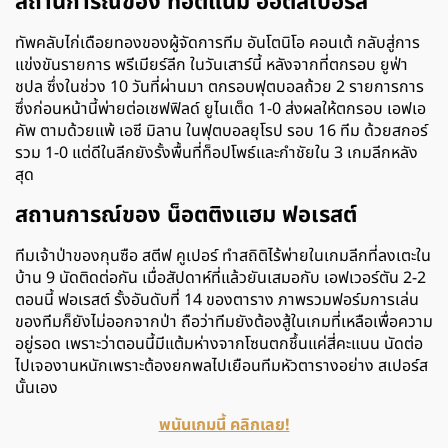
สถานการณ์ของ ท็อตแนม ฮอตสเปอร์ส
ทัพคลับไก่เดือยทองของผู้จัดการทีม อันโตนิโอ คอนเต้ กลับสู่การ
แข่งขันรายการ พรีเมียร์ลีก ในวันเสาร์นี้ หลังจากที่ตกรอบ ยูฟ่า
ชปล ซึ่งในช่วง 10 วันที่ผ่านมา ตกรอบฟุตบอลถ้วย 2 รายการการ
ซึ่งก่อนหน้านี้พ่ายต่อเชฟฟิลด์ ยูไนเต็ด 1-0 ส่งผลให้ตกรอบ เอฟเอ
คัพ ตามด้วยแพ้ เอซี มิลาน ในฟุตบอลยุโรป รอบ 16 ทีม ด้วยสกอร์
รวม 1-0 แต่ดีในลีกยังรั้งพื้นที่ท็อปโพธ์และกำชัยใน 3 เกมลีกหลัง
สุด
สถานการณ์ของ น็อตติงแฮม ฟอเรสต์
ทีมเจ้าป่าของกุนซือ สตีฟ คูเปอร์ ทำสถิติไร้พ่ายในเกมลีกที่ลงเตะใน
บ้าน 9 นัดติดต่อกัน เมื่อสัปดาห์ที่แล้วยันเสมอกับ เอฟเวอร์ตัน 2-2
ตอนนี้ ฟอเรสต์ รั้งอันดับที่ 14 ของตาราง ภาพรวมฟอร์มการเล่น
ของทีมก็ยังไม่ออกจากป่า ถือว่าทีมยังต้องสู้ในเกมที่เหลือเพื่อความ
อยู่รอด เพราะว่าตอนนี้มีแต้มห่างจากโซนตกชึ้นแค่สี่คะแนน นัดต่อ
ไปเจองานหนักเพราะต้องยกพลไปเยือนทีมหัวตารางอย่าง สเปอร์ส
นั้นเอง
พนันเกมนี้ คลิกเลย!