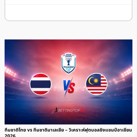
อ่านรีวิว JBO
ทีมชาติไทย vs ทีมชาติมาเลเซีย – วิเคราะห์ฟุตบอลชิงแชมป์อาเซียน
2026