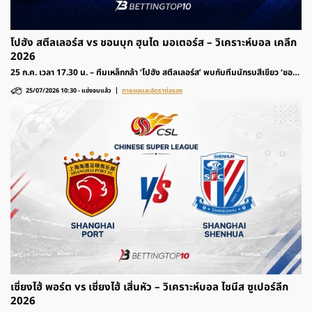
โปฮัง สตีลเลอร์ส vs ชอนบุก ฮุนได มอเตอร์ส – วิเคราะห์บอล เคลีก
2026
25 ก.ค. เวลา 17.30 น. – ทีมเหล็กกล้า ‘โปฮัง สตีลเลอร์ส’ พบกับทีมนักรบสีเขียว ‘ชอน
บุก ฮุนได มอเตอร์ส’ รายการฟุตบอล เคลีก เกาหลีใต้ 2026 ติดตามวิเคราะห์ก่อนเกม
25/07/2026 10:30
-
แข่งจบแล้ว
ทายผลและอัตราต่อรอง
และอัตราต่อรองได้ที่นี่
เซี่ยงไฮ้ พอร์ต vs เซี่ยงไฮ้ เสิ่นหัว – วิเคราะห์บอล ไชนีส ซูเปอร์ลีก
2026