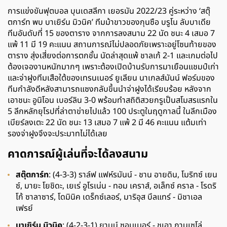
การแข่งขันฟุตบอล บุนเดสลีกา เยอรมัน 2022/23 คู่ระหว่าง ‘สตุ๊
ตการ์ท พบ บาเยิร์น มิวนิค’ ทีมม้าขาวของกุนซือ บรูโน ลับบาเดีย
ทีมอันดับที่ 15 ของตาราง จากการลงสนาม 22 นัด ชนะ 4 เสมอ 7
แพ้ 11 มี 19 คะแนน สถานการณ์ไม่ปลอดภัยเพราะอยู่โซนท้ายของ
ตาราง สุ่งเสี่ยงต่อการตกชั้น นัดล่าสุดแพ้ ชาลเก้ 2-1 และเกมต่อไป
ต้องเจองานหนักมากๆ เพราะต้องเปิดบ้านรับการมาเยือนแชมป์เก่า
และจ่าฝูงทีมเสือใต้ของเทรนเนอร์ ยูเลียน นาเกลส์มันน์ ฟอร์มของ
ทีมกำลังดีหลังสามารถแซงกลับขึ้นนำจ่าฝูงได้เรียบร้อย หลังจาก
เอาชนะ อูนิโอน เบอร์ลิน 3-0 พร้อมทำสถิติสวยกรูเป็นสโมสรแรกใน
5 ลีกหลักยุโรปที่ล่าตาข่ายไปแล้ว 100 ประตูในฤดูกาลนี้ ในลีกเมือง
เบียร์ลงเตะ 22 นัด ชนะ 13 เสมอ 7 แพ้ 2 มี 46 คะแนน แต้มเท่า
รองจ่าฝูงจึงจะประมาทไม่ได้เลย
คาดการณ์ผู้เล่นที่จะได้ลงสนาม
สตุ๊ตการ์ท
: (4-3-3) ราล์ฟ แฟห์รมันน์ - ชาน อายดิน, โมริทซ์ เยน
ซ์, มายะ โยชิดะ, เยเร่ อูโรเน่น - ทอม เคราส์, อเล็กซ์ คราล - โรดริ
โก้ ซาลาซาร์, โดมินิค เดร็กซ์เลอร์, มาริอุส บึลแทร์ - มิชาเอล
เฟรย์
บาเยิร์น มิวนิค
: (4-2-3-1) ยานน์ ซอมเมอร์ - ชูเอา กานเซโล่,