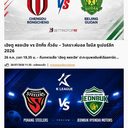
เฉิงตู หรงเฉิง vs ปักกิ่ง กั๋วอัน – วิเคราะห์บอล ไชนีส ซูเปอร์ลีก
2026
26 ก.ค. เวลา 18.35 น. – ทีมทหารเสือ ‘เฉิงตู หรงเฉิง’ ปะทะขุนพลอิมพีเรียลการ์ด
‘ปักกิ่ง กั๋วอัน’ รายการฟุตบอล ไชนีส ซูเปอร์ลีก 2026 ติดตามวิเคราะห์ก่อนเกมและ
26/07/2026 11:35
-
แข่งจบแล้ว
ทายผลและอัตราต่อรอง
อัตราต่อรองได้ที่นี่