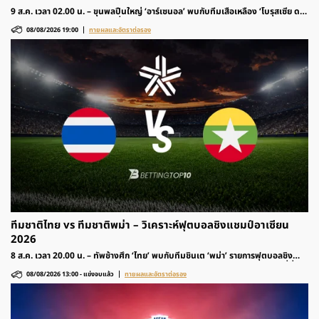
9 ส.ค. เวลา 02.00 น. – ขุนพลปืนใหญ่ ‘อาร์เซนอล’ พบกับทีมเสือเหลือง ‘โบรุสเซีย ด
อร์ทมุนด์’ รายการฟุตบอลปรีซีซั่น เอมิเรตส์ คัพ 2026 ติดตามวิเคราะห์ก่อนเกมและ
08/08/2026 19:00
ทายผลและอัตราต่อรอง
อัตราต่อรองได้ที่นี่
ทีมชาติไทย vs ทีมชาติพม่า – วิเคราะห์ฟุตบอลชิงแชมป์อาเซียน
2026
8 ส.ค. เวลา 20.00 น. – ทัพช้างศึก ‘ไทย’ พบกับทีมชินเต ‘พม่า’ รายการฟุตบอลชิง
แชมป์อาเซียน 2026 รอบแบ่งกลุ่ม ติดตามวิเคราะห์ก่อนเกมและอัตราต่อรองได้ที่นี่
08/08/2026 13:00
-
แข่งจบแล้ว
ทายผลและอัตราต่อรอง