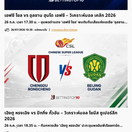
เอฟซี โซล vs อุลซาน ฮุนได เอฟซี – วิเคราะห์บอล เคลีก 2026
26 ก.ค. เวลา 17.30 น. – ขุนพลดำแดง ‘เอฟซี โซล’ พบกับทีมเสือแห่งเอเชีย ‘อุลซาน
ฮุนได เอฟซี’ รายการฟุตบอล เคลีก เกาหลีใต้ 2026 ติดตามวิเคราะห์ก่อนเกมและอัตรา
26/07/2026 10:30
-
แข่งจบแล้ว
ทายผลและอัตราต่อรอง
ต่อรองได้ที่นี่
เฉิงตู หรงเฉิง vs ปักกิ่ง กั๋วอัน – วิเคราะห์บอล ไชนีส ซูเปอร์ลีก
2026
26 ก.ค. เวลา 18.35 น. – ทีมทหารเสือ ‘เฉิงตู หรงเฉิง’ ปะทะขุนพลอิมพีเรียลการ์ด
‘ปักกิ่ง กั๋วอัน’ รายการฟุตบอล ไชนีส ซูเปอร์ลีก 2026 ติดตามวิเคราะห์ก่อนเกมและ