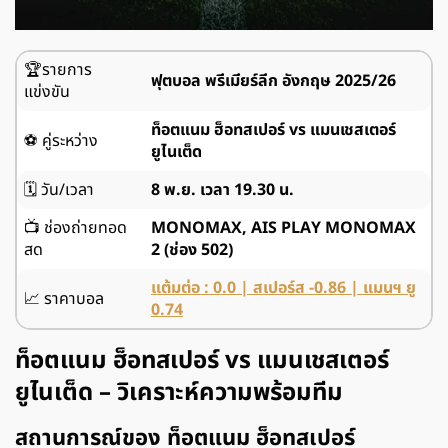
🏆รายการ
ฟุตบอล พรีเมียร์ลีก อังกฤษ 2025/26
แข่งขัน
ท็อตแนม ฮ็อทสเปอร์ vs
แมนเชสเตอร์
⚽ คู่ระหว่าง
ยูไนเต็ด
🗓️ วัน/เวลา
8
พ.ย. เวลา
19.30
น.
📺 ช่องถ่ายทอด
MONOMAX, AIS PLAY MONOMAX
สด
2 (
ช่อง
502)
แต้มต่อ : 0.0 | สเปอร์ส -
0.
86 | แมนฯ ยู
📈 ราคาบอล
0.74
ท็อตแนม ฮ็อทสเปอร์
vs
แมนเชสเตอร์
ยูไนเต็ด
–
วิเคราะห์ความพร้อมทีม
สถานการณ์ของ ท็อตแนม ฮ็อทสเปอร์