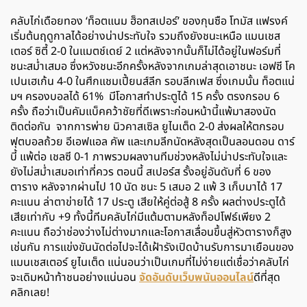
คลับไก่เดือยทอง ‘
ท็อตแนม ฮ็อทสเปอร์
’
ของกุนซือ โทมัส แฟรงค์
เริ่มต้นฤดูกาลได้อย่างน่าประทับใจ รวมถึงยังชนะเหนือ แมนเชส
เตอร์ ซิตี้ 2-0 ในแมตช์เดย์
2
แต่หลังจากนั้นก็ไม่ได้อยู่ในฟอร์มที่
ชนะสม่ำเสมอ ซึ่งหวังชนะอีกครั้งหลังจากเกมล่าสุดเอาชนะ เอฟซี โค
เปนเฮเก้น 4-0 ในศึกแชมเปี้ยนส์ลีก รอบลีกเฟส ซึ่งเกมนั้น ท็อตแน่
มฯ ครองบอลได้ 61% มีโอกาสทำประตูได้ 15 ครั้ง ตรงกรอบ 6
ครั้ง ถือว่าเป็นคัมแบ็คคว้าชัยที่ดีเพราะก่อนหน้านี้แพ้มาสองนัด
ติดต่อกัน จากการพ่าย นิวคาสเซิล ยูไนเต็ด
2-0
ส่งผลให้ตกรอบ
ฟุตบอลถ้วย อีเอฟแอล คัพ และเกมลีกนัดหลังสุดเป็นลอนดอน ดาร์
บี้ แพ้ต่อ เชลซี
0-1
ภาพรวมผลงานทีมช่วงหลังไม่น่าประทับใจและ
ยังไม่สม่ำเสมอเท่าที่ควร ตอนนี้ สเปอร์ส รั้งอยู่อันดับที่
6
ของ
ตาราง หลังจากผ่านไป
10
นัด ชนะ
5
เสมอ
2
แพ้
3
เก็บมาได้
17
คะแนน ล่าตาข่ายได้
17
ประตู เสียให้คู่ต่อสู้
8
ครั้ง ผลต่างประตูได้
เสียเท่ากับ
+9
ทั้งนี้ทีมคลับไก่มีแต้มตามหลังท็อปโฟธ์เพียง
2
คะแนน ถือว่าช่องว่างไม่ต่างมากและโอกาสเลื่อนขึ้นสู่หัวตารางก็สูง
เช่นกัน การแข่งขันนัดต่อไปจะได้เฝ้ารังเปิดบ้านรับการมาเยือนของ
แมนเชสเตอร์ ยูไนเต็ด แน่นอนว่าเป็นเกมที่ไม่ง่ายแต่เชื่อว่าคลับไก่
จะเดิมหน้าท้าชนอย่างแน่นอน
จัดอันดับเว็บพนันออนไลน์
ดีที่สุด
คลิกเลย
!