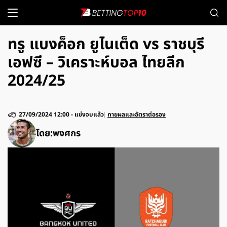
ทรู แบงค็อก ยูไนเต็ด vs ราชบุรี
เอฟซี – วิเคราะห์บอล ไทยลีก
2024/25
27/09/2024 12:00
-
แข่งจบแล้ว
ทายผลและอัตราต่อรอง
โดย:
พงศกร