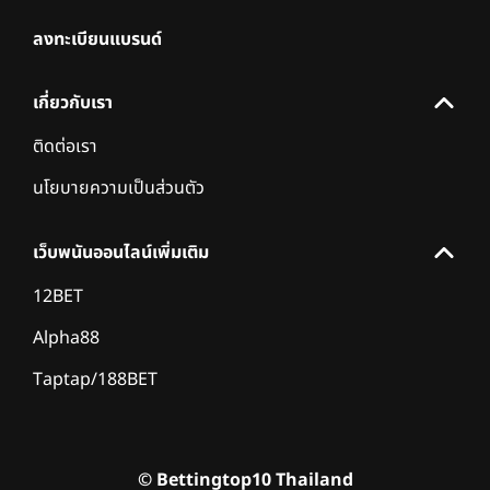
ลงทะเบียนแบรนด์
เกี่ยวกับเรา
ติดต่อเรา
นโยบายความเป็นส่วนตัว
เว็บพนันออนไลน์เพิ่มเติม
12BET
Alpha88
Taptap/188BET
© Bettingtop10 Thailand