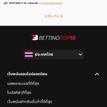
เสิ่นหัว’ รายการฟุตบอล ไชนีส ซูเปอร์ลีก 2026 ติดตามวิเคราะห์ก่อนเกมและอัตราต่อ
25/07/2026 11:35
-
แข่งจบแล้ว
ทายผลและอัตราต่อรอง
รองได้ที่นี่
ดูเพิ่มเติม
ประเทศไทย
เว็บพนันออนไลน์ยอดนิยม
แอพแทงบอลที่ดีที่สุด
โบนัสกีฬาดีที่สุด
เว็บพนันฝากเงินขั้นต่ำที่ดีที่สุด