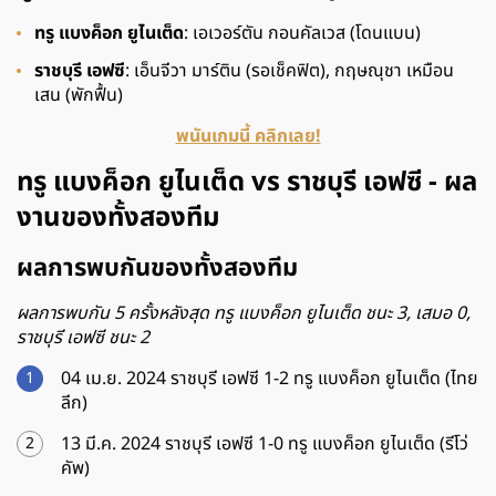
ทรู แบงค็อก ยูไนเต็ด
: เอเวอร์ตัน กอนคัลเวส (โดนแบน)
ราชบุรี เอฟซี
: เอ็นจีวา มาร์ติน (รอเช็คฟิต), กฤษณุชา เหมือน
เสน (พักฟื้น)
พนันเกมนี้ คลิกเลย!
ทรู แบงค็อก ยูไนเต็ด vs ราชบุรี เอฟซี - ผล
งานของทั้งสองทีม
ผลการพบกันของทั้งสองทีม
ผลการพบกัน 5 ครั้งหลังสุด ทรู แบงค็อก ยูไนเต็ด ชนะ 3, เสมอ 0,
ราชบุรี เอฟซี ชนะ 2
04 เม.ย. 2024 ราชบุรี เอฟซี 1-2 ทรู แบงค็อก ยูไนเต็ด (ไทย
ลีก)
13 มี.ค. 2024 ราชบุรี เอฟซี 1-0 ทรู แบงค็อก ยูไนเต็ด (รีโว่
คัพ)