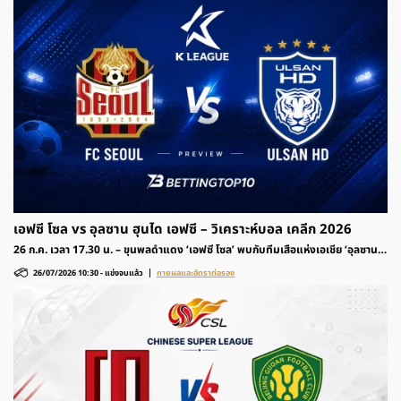
เอฟซี โซล vs อุลซาน ฮุนได เอฟซี – วิเคราะห์บอล เคลีก 2026
26 ก.ค. เวลา 17.30 น. – ขุนพลดำแดง ‘เอฟซี โซล’ พบกับทีมเสือแห่งเอเชีย ‘อุลซาน
ฮุนได เอฟซี’ รายการฟุตบอล เคลีก เกาหลีใต้ 2026 ติดตามวิเคราะห์ก่อนเกมและอัตรา
26/07/2026 10:30
-
แข่งจบแล้ว
ทายผลและอัตราต่อรอง
ต่อรองได้ที่นี่