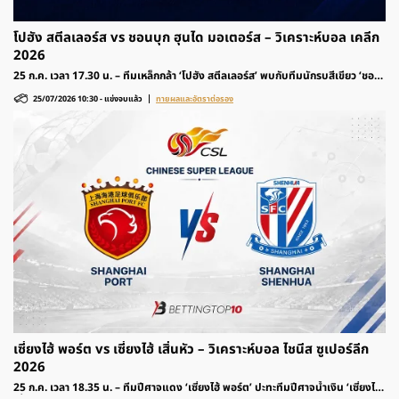
โปฮัง สตีลเลอร์ส vs ชอนบุก ฮุนได มอเตอร์ส – วิเคราะห์บอล เคลีก
2026
25 ก.ค. เวลา 17.30 น. – ทีมเหล็กกล้า ‘โปฮัง สตีลเลอร์ส’ พบกับทีมนักรบสีเขียว ‘ชอน
บุก ฮุนได มอเตอร์ส’ รายการฟุตบอล เคลีก เกาหลีใต้ 2026 ติดตามวิเคราะห์ก่อนเกม
25/07/2026 10:30
-
แข่งจบแล้ว
ทายผลและอัตราต่อรอง
และอัตราต่อรองได้ที่นี่
เซี่ยงไฮ้ พอร์ต vs เซี่ยงไฮ้ เสิ่นหัว – วิเคราะห์บอล ไชนีส ซูเปอร์ลีก
2026
25 ก.ค. เวลา 18.35 น. – ทีมปีศาจแดง ‘เซี่ยงไฮ้ พอร์ต’ ปะทะทีมปีศาจน้ำเงิน ‘เซี่ยงไฮ้