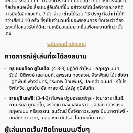
คะแนน รั้งอันดับที่ 10 ของตาราง T1 แน่นอนว่าทีมต้องการผลงาน
ที่สม่ำเสมอเพื่อเลื่อนไปสู่อันดับที่ขึ้น อย่างไรก็ดีเมื่อพิจารณาสถิติ
การยิงในลีกของทีม 7 นัด ล่าตาข่ายได้รวม 13 ประตู ถือว่าทำได้ที
ทว่าเสียไป 10 ครั้ง ซึ่งเป็นจำนวนที่เยอะพอสมควร ชัดเจนว่าต้อง
เร่งแก้ไขแนวรับให้มีความเหนียวแน่นมากขึ้นเพื่อผลงานที่กว่านั้น
เอง
พนันเกมนี้ คลิกเลย!
คาดการณ์ผู้เล่นที่จะได้ลงสนาม
ทรู แบงค็อก ยูไนเต็ด
: (4-3-3) ปฏิวัติ คำไหม - กฤษฎา นนท
รัตน์, นิติพงษ์ เสลานนท์, สุพรรณ ทองสงค์, พีระพัฒน์ โน้ตชัยยา
- ฐิติพันธ์ พ่วงจันทร์, วีระเทพ ป้อมพันธุ์, ปกเกล้า อนันต์ - ริไชโร
ซิฟโควิช, มูห์เซ็น อัล กาสซานี่, รุ่งรัฐ ภูมิจันทึก
ราชบุรี เอฟซี
: (3-4-3) กัมพล ปฐมอรรฆย์กุล - โจนาธาร เข็มดี,
กาเบรียล มูตอมโบ, จิรวัฒน์ ทองแสงพราว - เจสซีย์ เคอร์แรน,
กฤษณนน ศรีสุวรรณ, ธนวัฒน์ ซึ้งจิตถาวร, สุพร ปีนะกาตาโพธิ์ -
ทัตสึยะ ทานากะ, เกลมองค์ ดีเปรส, โมฮาเหม็ด มารา
ผู้เล่นบาดเจ็บ/ติดโทษแบน/อื่นๆ