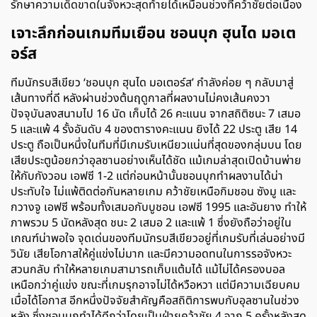
รักษาความเด็ดขาดในจังหวะสุดท้ายได้เหมือนช่วงที่คว้าชัยต่อเนื่อง
เจาะลึกก่อนเกมทีมเยือน ชอนบุก ฮุนได มอเต
อร์ส
ทีมนักรบสีเขียว ‘ชอนบุก ฮุนได มอเตอร์ส’ กำลังค่อย ๆ กลับมาสู่
เส้นทางที่ดี หลังผ่านช่วงต้นฤดูกาลที่ผลงานไม่คงเส้นคงวา
ปัจจุบันลงสนามไป 16
นัด เก็บได้
26
คะแนน จากสถิติชนะ
7
เสมอ
5
และแพ้
4
รั้งอันดับ
4
ของตารางคะแนน ยิงได้
22
ประตู เสีย
14
ประตู ถือเป็นหนึ่งในทีมที่มีเกมรับเหนียวแน่นที่สุดของกลุ่มบน โดย
เสียประตูน้อยกว่าอุลซานอย่างเห็นได้ชัด แม้เกมล่าสุดเปิดบ้านพ่าย
ให้กับกังวอน เอฟซี
1-2
แต่ก่อนหน้านั้นชอนบุกทำผลงานได้น่า
ประทับใจ ไม่แพ้ติดต่อกันหลายเกม คว้าชัยเหนือกิมชอน ซังมู และ
กวางจู เอฟซี พร้อมทั้งเสมอกับบูชอน เอฟซี
1995
และอันยาง ทำให้
ภาพรวม
5
นัดหลังสุด ชนะ
2
เสมอ
2
และแพ้
1
ซึ่งยังถือว่าอยู่ใน
เกณฑ์น่าพอใจ จุดเด่นของทีมนักรบสีเขียวอยู่ที่เกมรับที่เล่นอย่างมี
วินัย เสียโอกาสให้คู่แข่งไม่มาก และมีความอดทนในการรอจังหวะ
สวนกลับ ทำให้หลายเกมสามารถเก็บแต้มได้ แม้ไม่ได้ครองบอล
เหนือกว่าคู่แข่ง ขณะที่เกมรุกอาจไม่ได้หวือหวา แต่มีความเฉียบคม
เมื่อได้โอกาส อีกหนึ่งปัจจัยสำคัญคือสถิติการพบกับอุลซานในช่วง
หลัง ซึ่งชอนบุกทำได้ดีกว่าโดยเป็นฝ่ายคว้าชัย 4 จาก 5 ครั้งหลังสุด