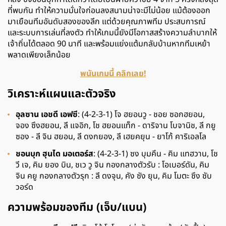
ที่พบกัน ทำให้ความมั่นใจก่อนลงสนามน่าจะมีไม่น้อย แม้ต้องออก
มาเยือนทีมอันดับสองของลีก แต่ด้วยคุณภาพทีม ประสบการณ์
และระบบการเล่นที่ลงตัว ทำให้เกมนี้ยังมีโอกาสสร้างความลำบากให้
เจ้าถิ่นได้ตลอด
90
นาที และพร้อมแย่งแต้มกลับบ้านหากทีมเหย้า
พลาดเพียงเล็กน้อย
พนันเกมนี้ คลิกเลย!
วิเคราะห์แผนและตัวจริง
อุลซาน เอชดี เอฟซี
: (4-2-3-1) โจ ฮยอนวู - ชอย ซอกฮยอน,
จอง ซึงฮยอน
,
ลี แจอิก
,
โช ฮยอนแท็ก - ดาริจาน โบจานิช
,
ลี กยู
ซอง - ลี จิน ฮยอน
,
ลี ดงกยอง
,
ลี เฮยคยุน - ยาโก้ คาริเอลโล
ชอนบุก ฮุนได มอเตอร์ส
: (4-2-3-1) ซง บุมคึน - คิม แทฮวาน,
โช
วี เจ
,
คิม ยอง บิน
,
ชเว วู จิน กองกลางตัวรับ : โอเบอร์ดัน
,
คิม
จิน คยู กองกลางตัวรุก : ลี ดงจุน
,
คัง ซัง ยุน
,
คิม โมตะ ซึง ซับ
วอร์ด
ความพร้อมของทีม (เจ็บ
/
แบน)