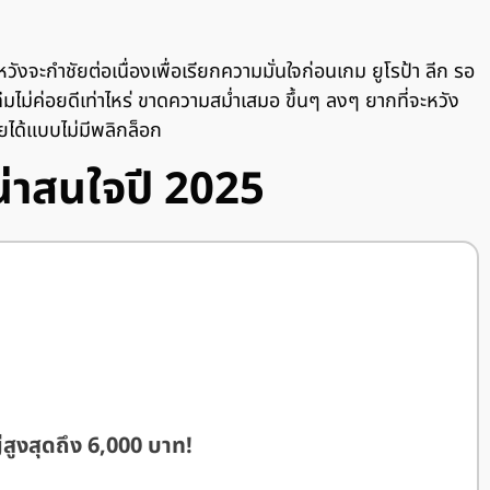
ังจะกำชัยต่อเนื่องเพื่อเรียกความมั่นใจก่อนเกม ยูโรป้า ลีก รอ
มไม่ค่อยดีเท่าไหร่ ขาดความสม่ำเสมอ ขึ้นๆ ลงๆ ยากที่จะหวัง
ชัยได้แบบไม่มีพลิกล็อก
่น่าสนใจปี 2025
ูงสุดถึง 6,000 บาท!