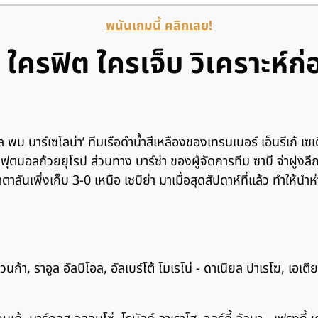
พนันเกมนี้ คลิกเลย!
 - ใครฟิต ใครเจ็บ วิเคราะห์ก
พบ บาร์เซโลน่า’ ทีมเรือดำน้ำสีเหลืองของเทรนเนอร์ เอ็นรีเก้ เซเ
นฟุตบอลถ้วยยุโรป ส่วนทาง บาร์ซ่า ของผู้จัดการทีม ซาบี จ่าฝูง
าตาลันเพิ่งเก็บ 3-0 เหนือ เซบีย่า มาเมื่อสุดสัปดาห์ที่แล้ว ทำให้น
นก้า, ราอูล อัลบิโอล, อัลเบร์โต้ โมเรโน่ - ดาเนียล ปาเรโฆ, เอเตียน