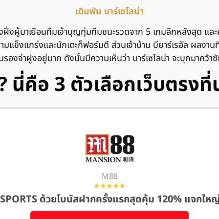
เดิมพัน บาร์เซโลน่า
ั่งผู้มาเยือนทีมเจ้าบุญทุ่มทีมชนะรวดจาก 5 เกมลีกหลังสุด และหว
มแข็งแกร่งและนักเตะก็ฟอร์มดี ส่วนเจ้าบ้าน บียาร์เรอัล ผลงานที
ป็นรองจ่าฝูงอยู่มาก ดังนั้นมีความเห็นว่า บาร์เซโลน่า จะบุกมาคว้า
? นี่คือ 3 ตัวเลือกเว็บตรงที
M88
MSPORTS ด้วยโบนัสฝากครั้งแรกสุดคุ้ม 120% แจกใหญ่ส