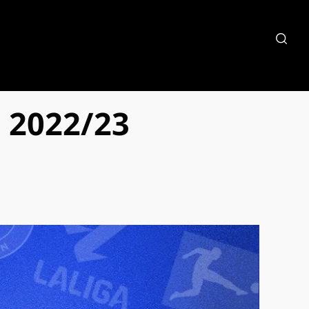
กา 2022/23