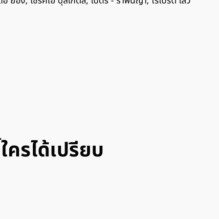
อ ย็อง, เซร์คิโอ บุสเก็ตส์, เปดรี้ - ราฟินญ่า, โรเบิร์ต เลว
ี้ใครได้เปรียบ