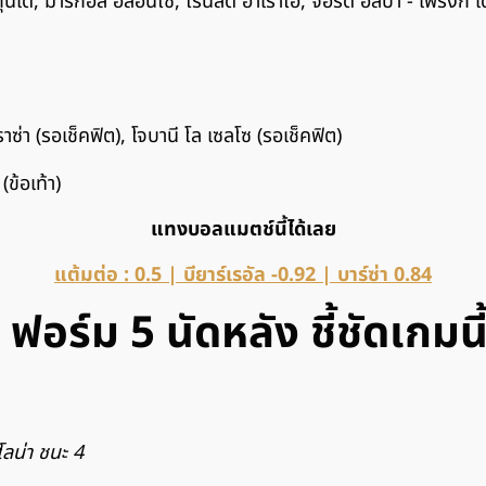
ุนเด้, มาร์กอส อลอนโซ่, โรนัลด์ อาเราโฮ, จอร์ดี้ อัลบา - เฟรงกี้ เด
ราซ่า (รอเช็คฟิต), โจบานี โล เซลโซ (รอเช็คฟิต)
(ข้อเท้า)
แทงบอลแมตช์นี้ได้เลย
แต้มต่อ : 0.5 | บียาร์เรอัล -0.92 | บาร์ซ่า 0.84
- ฟอร์ม 5 นัดหลัง ชี้ชัดเกมน
โลน่า ชนะ 4