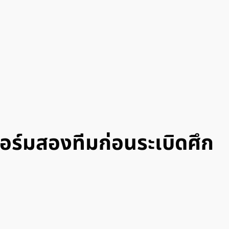
ฟอร์มสองทีมก่อนระเบิดศึก