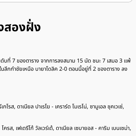
งสองฝั่ง
้งอันดับที่ 7 ของตาราง จากการลงสนาม 15 นัด ชนะ 7 เสมอ 3 แพ้
ในลีกกำชัยเหนือ บายาโดลิค 2-0 ตอนนี้อยู่ที่ 2 ของตาราง ลง
ตรีเกโรส, ดาเนียล ปาเรโฆ - เคราร์ด โมเรโน่, ซามูเอล ชุคเวเซ่,
ี่ โครส, เฟเดรีโก้ วัลเวร์เด้, ดาเนียล เซบายอส - คาริม เบนเซม่า,