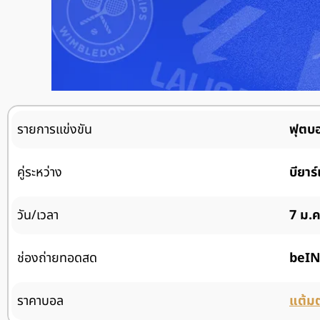
รายการแข่งขัน
ฟุตบ
คู่ระหว่าง
บียาร
วัน/เวลา
7 ม.ค
ช่องถ่ายทอดสด
beIN
ราคาบอล
แต้มต