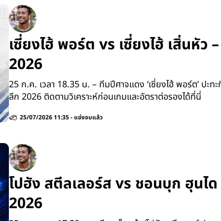
เซี่ยงไฮ้ พอร์ต vs เซี่ยงไฮ้ เสิ่นหัว
2026
25 ก.ค. เวลา 18.35 น. – ทีมปีศาจแดง ‘เซี่ยงไฮ้ พอร์ต’ ปะทะทีม
ลีก 2026 ติดตามวิเคราะห์ก่อนเกมและอัตราต่อรองได้ที่นี่
25/07/2026 11:35
-
แข่งจบแล้ว
โปฮัง สตีลเลอร์ส vs ชอนบุก ฮุนได
2026