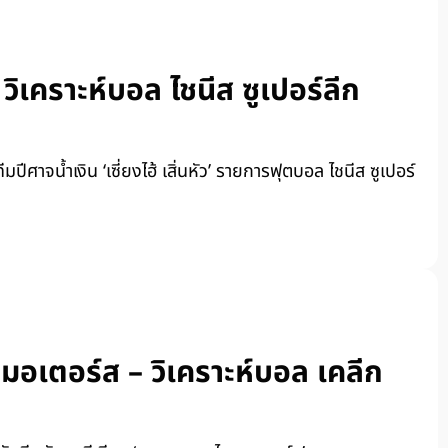
 – วิเคราะห์บอล ไชนีส ซูเปอร์ลีก
ปีศาจน้ำเงิน ‘เซี่ยงไฮ้ เสิ่นหัว’ รายการฟุตบอล ไชนีส ซูเปอร์
 มอเตอร์ส – วิเคราะห์บอล เคลีก