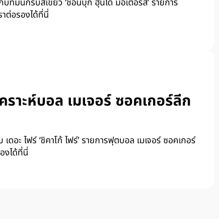
บกับทีมนักรบสีเขียว ‘ชอนบุก ฮุนได มอเตอร์ส’ รายการ
่อรองได้ที่นี่
วิเคราะห์บอล เมเจอร์ ซอคเกอร์ลีก
บ เดอะ ไฟร์ ‘ชิคาโก้ ไฟร์’ รายการฟุตบอล เมเจอร์ ซอคเกอร์
ด้ที่นี่