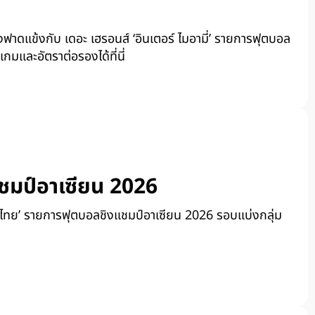
ฟาดแข้งกับ เดอะ เฮรอนส์ ‘อินเตอร์ ไมอามี่’ รายการฟุตบอล
กมและอัตราต่อรองได้ที่นี่
แชมป์อาเซียน 2026
ก ‘ไทย’ รายการฟุตบอลชิงแชมป์อาเซียน 2026 รอบแบ่งกลุ่ม