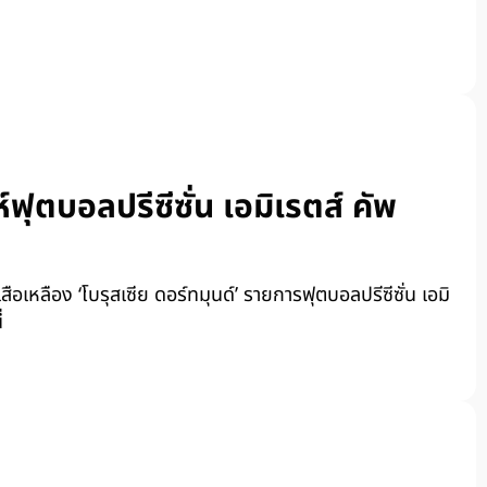
์ฟุตบอลปรีซีซั่น เอมิเรตส์ คัพ
อเหลือง ‘โบรุสเซีย ดอร์ทมุนด์’ รายการฟุตบอลปรีซีซั่น เอมิ
่