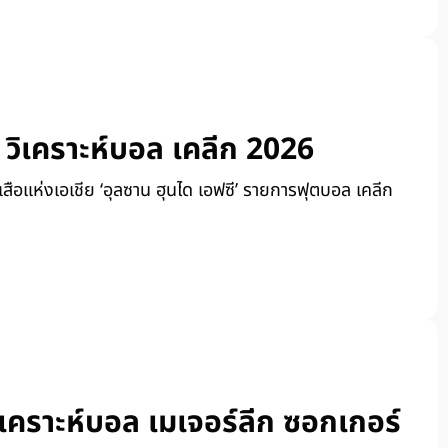
– วิเคราะห์บอล เคลีก 2026
สือแห่งเอเชีย ‘อุลซาน ฮุนได เอฟซี’ รายการฟุตบอล เคลีก
ิเคราะห์บอล เมเจอร์ลีก ซอกเกอร์