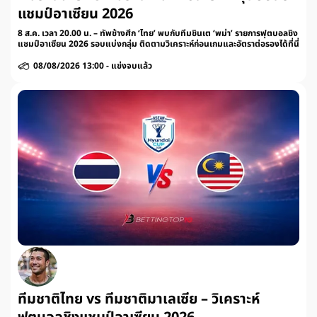
แชมป์อาเซียน 2026
8 ส.ค. เวลา 20.00 น. – ทัพช้างศึก ‘ไทย’ พบกับทีมชินเต ‘พม่า’ รายการฟุตบอลชิง
แชมป์อาเซียน 2026 รอบแบ่งกลุ่ม ติดตามวิเคราะห์ก่อนเกมและอัตราต่อรองได้ที่นี่
08/08/2026 13:00
-
แข่งจบแล้ว
ทีมชาติไทย vs ทีมชาติมาเลเซีย – วิเคราะห์