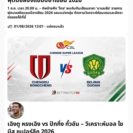
ฟุตบอลชิงแชมป์อาเซียน 2026
1 ส.ค. เวลา 20.00 น. – ทัพช้างศึก ‘ไทย’ พบกับทีมเสือมลายา ‘มาเลเซีย’ รายการ
ฟุตบอลชิงแชมป์อาเซียน 2026 รอบแบ่งกลุ่ม ติดตามวิเคราะห์ก่อนเกมและอัตรา
ต่อรองได้ที่นี่
01/08/2026 13:01
-
แข่งจบแล้ว
เฉิงตู หรงเฉิง vs ปักกิ่ง กั๋วอัน – วิเคราะห์บอล ไช
นีส ซูเปอร์ลีก 2026