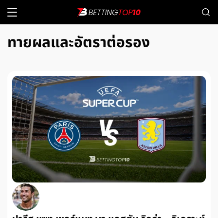
ทายผลและอัตราต่อรอง