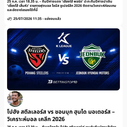
25 ก.ค. เวลา 18.35 น. – ทีมปีศาจแดง ‘เซี่ยงไฮ้ พอร์ต’ ปะทะทีมปีศาจน้ำเงิน
‘เซี่ยงไฮ้ เสิ่นหัว’ รายการฟุตบอล ไชนีส ซูเปอร์ลีก 2026 ติดตามวิเคราะห์ก่อนเกม
และอัตราต่อรองได้ที่นี่
25/07/2026 11:35
-
แข่งจบแล้ว
โปฮัง สตีลเลอร์ส vs ชอนบุก ฮุนได มอเตอร์ส –
วิเคราะห์บอล เคลีก 2026