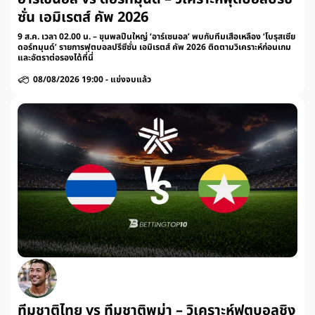
ซั่น เอมิเรตส์ คัพ 2026
9 ส.ค. เวลา 02.00 น. – ขุนพลปืนใหญ่ ‘อาร์เซนอล’ พบกับทีมเสือเหลือง ‘โบรุสเซีย
ดอร์ทมุนด์’ รายการฟุตบอลปรีซีซั่น เอมิเรตส์ คัพ 2026 ติดตามวิเคราะห์ก่อนเกม
และอัตราต่อรองได้ที่นี่
08/08/2026 19:00
-
แข่งจบแล้ว
ทีมชาติไทย vs ทีมชาติพม่า – วิเคราะห์ฟุตบอลชิง