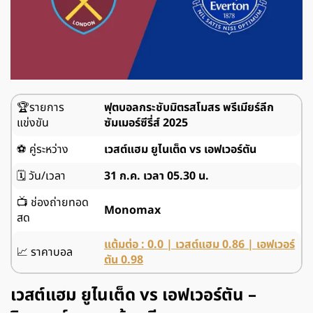
🏆รายการ
ฟุตบอลกระชับมิตรสโมสร พรีเมียร์ลีก
แข่งขัน
ซัมเมอร์ซีรี่ส์ 2025
⚽ คู่ระหว่าง
เวสต์แฮม ยูไนเต็ด vs เอฟเวอร์ตัน
🗓️ วัน/เวลา
31 ก.ค. เวลา 05.30 น.
📺 ช่องถ่ายทอด
Monomax
สด
แต้มต่อ : 0.0 | เวสต์แฮม 0.86 | เอฟเวอร์
📈 ราคาบอล
ตัน 0.98
เวสต์แฮม ยูไนเต็ด vs เอฟเวอร์ตัน –