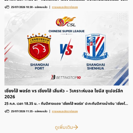
บุก ฮุนได มอเตอร์ส’ รายการฟุตบอล เคลีก เกาหลีใต้ 2026 ติดตามวิเคราะห์ก่อนเกม
25/07/2026 10:30
-
แข่งจบแล้ว
ทายผลและอัตราต่อรอง
และอัตราต่อรองได้ที่นี่
เซี่ยงไฮ้ พอร์ต vs เซี่ยงไฮ้ เสิ่นหัว – วิเคราะห์บอล ไชนีส ซูเปอร์ลีก
2026
25 ก.ค. เวลา 18.35 น. – ทีมปีศาจแดง ‘เซี่ยงไฮ้ พอร์ต’ ปะทะทีมปีศาจน้ำเงิน ‘เซี่ยงไฮ้
เสิ่นหัว’ รายการฟุตบอล ไชนีส ซูเปอร์ลีก 2026 ติดตามวิเคราะห์ก่อนเกมและอัตราต่อ
25/07/2026 11:35
-
แข่งจบแล้ว
ทายผลและอัตราต่อรอง
รองได้ที่นี่
ดูเพิ่มเติม