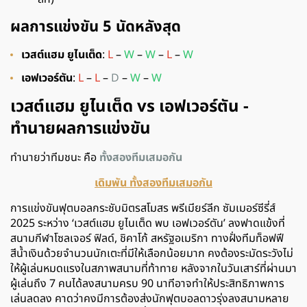
ผลการแข่งขัน 5 นัดหลังสุด
เวสต์แฮม ยูไนเต็ด
:
L
–
W
–
W
–
L
–
W
เอฟเวอร์ตัน
:
L
–
L
–
D
–
W
–
W
เวสต์แฮม ยูไนเต็ด vs เอฟเวอร์ตัน -
ทำนายผลการแข่งขัน
ทำนายว่าทีมชนะ คือ
ทั้งสองทีมเสมอกัน
เดิมพัน ทั้งสองทีมเสมอกัน
การแข่งขันฟุตบอลกระชับมิตรสโมสร พรีเมียร์ลีก ซัมเมอร์ซีรี่ส์
2025 ระหว่าง ‘เวสต์แฮม ยูไนเต็ด พบ เอฟเวอร์ตัน’ ลงฟาดแข้งที่
สนามกีฬาโซลเจอร์ ฟิลด์, ชิคาโก้ สหรัฐอเมริกา ทางฝั่งทีมท็อฟฟี
สีน้ำเงินด้วยจำนวนนักเตะที่มีให้เลือกน้อยมาก คงต้องระมัดระวังไม่
ให้ผู้เล่นหมดแรงในสภาพสนามที่ท้าทาย หลังจากในวันเสาร์ที่ผ่านมา
ผู้เล่นถึง 7 คนได้ลงสนามครบ 90 นาทีอาจทำให้ประสิทธิภาพการ
เล่นลดลง คาดว่าคงมีการต้องส่งนักฟุตบอลดาวรุ่งลงสนามหลาย