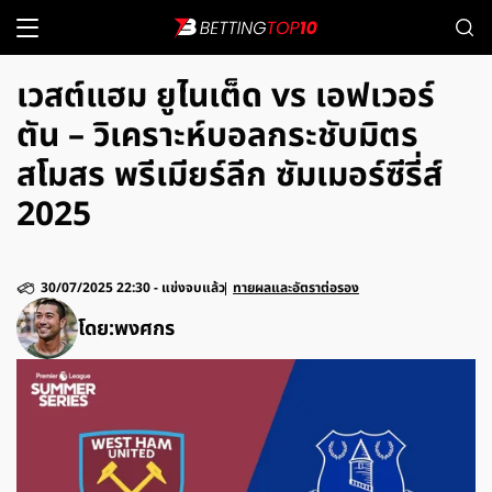
เวสต์แฮม ยูไนเต็ด vs เอฟเวอร์
ตัน – วิเคราะห์บอลกระชับมิตร
สโมสร พรีเมียร์ลีก ซัมเมอร์ซีรี่ส์
2025
30/07/2025 22:30
-
แข่งจบแล้ว
ทายผลและอัตราต่อรอง
โดย:
พงศกร