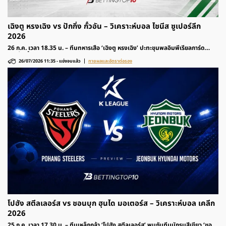
เฉิงตู หรงเฉิง vs ปักกิ่ง กั๋วอัน – วิเคราะห์บอล ไชนีส ซูเปอร์ลีก
2026
26 ก.ค. เวลา 18.35 น. – ทีมทหารเสือ ‘เฉิงตู หรงเฉิง’ ปะทะขุนพลอิมพีเรียลการ์ด
‘ปักกิ่ง กั๋วอัน’ รายการฟุตบอล ไชนีส ซูเปอร์ลีก 2026 ติดตามวิเคราะห์ก่อนเกมและ
26/07/2026 11:35
-
แข่งจบแล้ว
ทายผลและอัตราต่อรอง
อัตราต่อรองได้ที่นี่
โปฮัง สตีลเลอร์ส vs ชอนบุก ฮุนได มอเตอร์ส – วิเคราะห์บอล เคลีก
2026
25 ก.ค. เวลา 17.30 น. – ทีมเหล็กกล้า ‘โปฮัง สตีลเลอร์ส’ พบกับทีมนักรบสีเขียว ‘ชอน