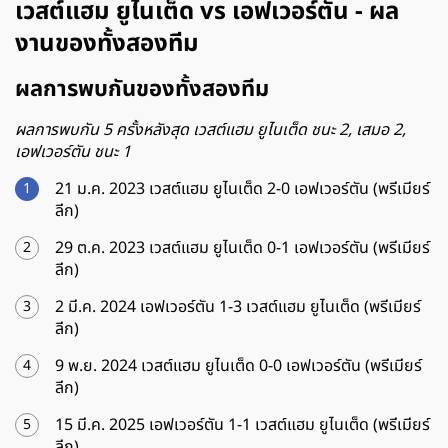
เวสต์แฮม ยูไนเต็ด vs เอฟเวอร์ตัน - ผล
งานของทั้งสองทีม
ผลการพบกันของทั้งสองทีม
ผลการพบกัน 5 ครั้งหลังสุด เวสต์แฮม ยูไนเต็ด ชนะ 2, เสมอ 2,
เอฟเวอร์ตัน ชนะ 1
21 ม.ค. 2023 เวสต์แฮม ยูไนเต็ด 2-0 เอฟเวอร์ตัน (พรีเมียร์
ลีก)
29 ต.ค. 2023 เวสต์แฮม ยูไนเต็ด 0-1 เอฟเวอร์ตัน (พรีเมียร์
ลีก)
2 มี.ค. 2024 เอฟเวอร์ตัน 1-3 เวสต์แฮม ยูไนเต็ด (พรีเมียร์
ลีก)
9 พ.ย. 2024 เวสต์แฮม ยูไนเต็ด 0-0 เอฟเวอร์ตัน (พรีเมียร์
ลีก)
15 มี.ค. 2025 เอฟเวอร์ตัน 1-1 เวสต์แฮม ยูไนเต็ด (พรีเมียร์
ลีก)