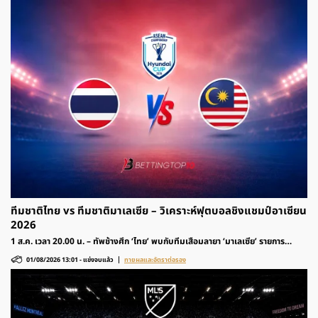
ทีมชาติไทย vs ทีมชาติมาเลเซีย – วิเคราะห์ฟุตบอลชิงแชมป์อาเซียน
2026
1 ส.ค. เวลา 20.00 น. – ทัพช้างศึก ‘ไทย’ พบกับทีมเสือมลายา ‘มาเลเซีย’ รายการ
ฟุตบอลชิงแชมป์อาเซียน 2026 รอบแบ่งกลุ่ม ติดตามวิเคราะห์ก่อนเกมและอัตราต่อ
01/08/2026 13:01
-
แข่งจบแล้ว
ทายผลและอัตราต่อรอง
รองได้ที่นี่