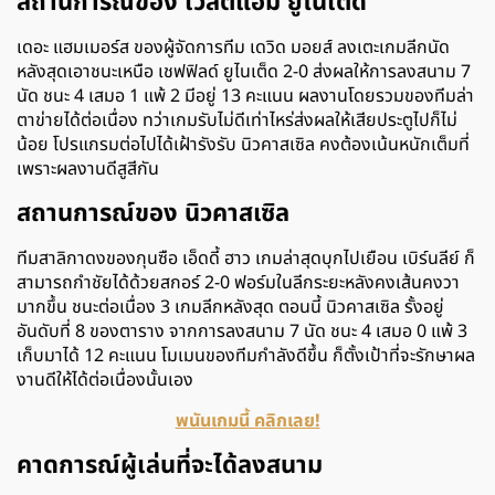
สถานการณ์ของ เวสต์แฮม ยูไนเต็ด
เดอะ แฮมเมอร์ส ของผู้จัดการทีม เดวิด มอยส์ ลงเตะเกมลีกนัด
หลังสุดเอาชนะเหนือ เชฟฟิลด์ ยูไนเต็ด 2-0 ส่งผลให้การลงสนาม 7
นัด ชนะ 4 เสมอ 1 แพ้ 2 มีอยู่ 13 คะแนน ผลงานโดยรวมของทีมล่า
ตาข่ายได้ต่อเนื่อง ทว่าเกมรับไม่ดีเท่าไหร่ส่งผลให้เสียประตูไปก็ไม่
น้อย โปรแกรมต่อไปได้เฝ้ารังรับ นิวคาสเซิล คงต้องเน้นหนักเต็มที่
เพราะผลงานดีสูสีกัน
สถานการณ์ของ นิวคาสเซิล
ทีมสาลิกาดงของกุนซือ เอ็ดดี้ ฮาว เกมล่าสุดบุกไปเยือน เบิร์นลีย์ ก็
สามารถกำชัยได้ด้วยสกอร์ 2-0 ฟอร์มในลีกระยะหลังคงเส้นคงวา
มากขึ้น ชนะต่อเนื่อง 3 เกมลีกหลังสุด ตอนนี้ นิวคาสเซิล รั้งอยู่
อันดับที่ 8 ของตาราง จากการลงสนาม 7 นัด ชนะ 4 เสมอ 0 แพ้ 3
เก็บมาได้ 12 คะแนน โมเมนของทีมกำลังดีขึ้น ก็ตั้งเป้าที่จะรักษาผล
งานดีให้ได้ต่อเนื่องนั้นเอง
พนันเกมนี้ คลิกเลย!
คาดการณ์ผู้เล่นที่จะได้ลงสนาม