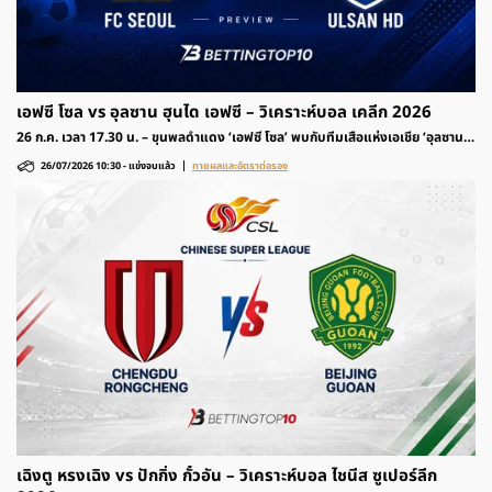
เอฟซี โซล vs อุลซาน ฮุนได เอฟซี – วิเคราะห์บอล เคลีก 2026
26 ก.ค. เวลา 17.30 น. – ขุนพลดำแดง ‘เอฟซี โซล’ พบกับทีมเสือแห่งเอเชีย ‘อุลซาน
ฮุนได เอฟซี’ รายการฟุตบอล เคลีก เกาหลีใต้ 2026 ติดตามวิเคราะห์ก่อนเกมและอัตรา
26/07/2026 10:30
-
แข่งจบแล้ว
ทายผลและอัตราต่อรอง
ต่อรองได้ที่นี่
เฉิงตู หรงเฉิง vs ปักกิ่ง กั๋วอัน – วิเคราะห์บอล ไชนีส ซูเปอร์ลีก