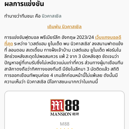
ผลการแข่งขัน
ทำนายว่าทีมชนะ คือ
นิวคาสเซิล
เดิมพัน นิวคาสเซิล
การแข่งขันฟุตบอล พรีเมียร์ลีก อังกฤษ 2023/24
เว็บแทงบอลดี
ที่สุด
ระหว่าง ‘เวสต์แฮม ยูไนเต็ด พบ นิวคาสเซิล’ ลงสนามฟาดแข้ง
ที่ ลอนดอน สเตเดี้ยม ทางฝั่งเจ้าบ้าน เวสต์แฮม ยูไนเต็ด ฟอร์มใน
ลีกช่วงหลังสะดุดไปพอสมควร แพ้ 2 จาก 3 นัดหลังสุด ชัดเจนว่า
ปัญหาอยู่ที่เกมรับซึ่งไม่เหนียวแน่นเท่าที่ควร ส่วนทางผู้มาเยือนทีม
สาลิกาดงถือว่าทิศทางของทีมดี มีชัยในลีกมา 3 นัดติดแล้ว สถิติ
การออกเยือนทัพขุนค่อย 4 เกมลีกก่อนหน้านี้ไม่แพ้เลย ดังนั้นมี
ความเห็นว่า นิวคาสเซิล มีโอกาสชนะมากกว่าในเกมนี้
M88