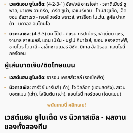
เวสต์แฮม ยูไนเต็ด
: (4-2-3-1) อัลฟงส์ อาเรโอล่า - วลาดิเมียร์ ชู
ฟาล, นาเยฟ อาเกิร์ด, เคิร์ต ซูม่า, เอแมร์ซอน - โทมัส ซูเช็ค, เอ็ด
ซอน อัลวาเรซ - เจมส์ วอร์ด พราวส์, จาร์ร็อด โบเว่น, ลูคัส ปาเก
ต้า - มิคาอิล อันโตนิโอ
นิวคาสเซิล
: (4-3-3) นิค โป๊ป - คีแรน ทริปเปียร์, ฟาเบียน แชร์,
จามาล ลาสเซลส์, แดน เบิร์น - บรูโน่ กิมาไรส์, ฌอน ลองสตาฟฟ์,
ซานโดร โตนาลี - อเล็กซานเดอร์ อิซัค, มิเกล อัลมิรอน, แอนโธนี่
กอร์ดอน
ผู้เล่นบาดเจ็บ/ติดโทษแบน
เวสต์แฮม ยูไนเต็ด
: อารอน เครสส์เวลล์ (รอเช็คฟิต)
นิวคาสเซิล
: ฮาร์วีย์ บาร์นส์ (เท้า), โจ วิลล็อค (แฮมสตริง), สเวน
บอตแมน (เข่า), โจลินตัน (เข่า), แอนโธนี่ กอร์ดอน (โดนแบน)
พนันเกมนี้ คลิกเลย!
เวสต์แฮม ยูไนเต็ด vs นิวคาสเซิล - ผลงาน
ของทั้งสองทีม