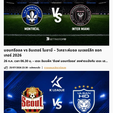
มอนทรีออล vs อินเตอร์ ไมอามี่ – วิเคราะห์บอล เมเจอร์ลีก ซอก
เกอร์ 2026
26 ก.ค. เวลา 06.30 น. – เดอะ อิมแพ็ค ‘ซีเอฟ มอนทรีออล’ ลงฟาดแข้งกับ เดอะ เฮ
รอนส์ ‘อินเตอร์ ไมอามี่’ รายการฟุตบอล เมเจอร์ลีก ซอกเกอร์ 2026 สหรัฐอเมริกา
25/07/2026 23:30
-
แข่งจบแล้ว
ทายผลและอัตราต่อรอง
ติดตามวิเคราะห์ก่อนเกมและอัตราต่อรองได้ที่นี่