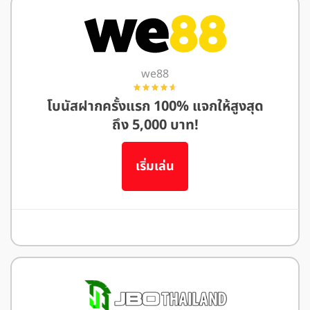
we88
โบนัสฝากครั้งแรก 100% แจกให้สูงสุด
ถึง 5,000 บาท!
เริ่มเล่น
อ่านรีวิว We88