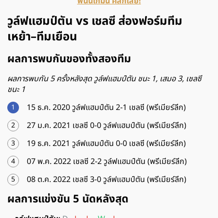
พนันเกมนี้ คลิกเลย!
วูล์ฟแฮมป์ตัน vs เชลซี ส่องฟอร์มทีม
เหย้า–ทีมเยือน
ผลการพบกันของทั้งสองทีม
ผลการพบกัน 5 ครั้งหลังสุด วูล์ฟแฮมป์ตัน ชนะ 1, เสมอ 3, เชลซี
ชนะ 1
15 ธ.ค. 2020 วูล์ฟแฮมป์ตัน 2-1 เชลซี (พรีเมียร์ลีก)
27 ม.ค. 2021 เชลซี 0-0 วูล์ฟแฮมป์ตัน (พรีเมียร์ลีก)
19 ธ.ค. 2021 วูล์ฟแฮมป์ตัน 0-0 เชลซี (พรีเมียร์ลีก)
07 พ.ค. 2022 เชลซี 2-2 วูล์ฟแฮมป์ตัน (พรีเมียร์ลีก)
08 ต.ค. 2022 เชลซี 3-0 วูล์ฟแฮมป์ตัน (พรีเมียร์ลีก)
ผลการแข่งขัน 5 นัดหลังสุด