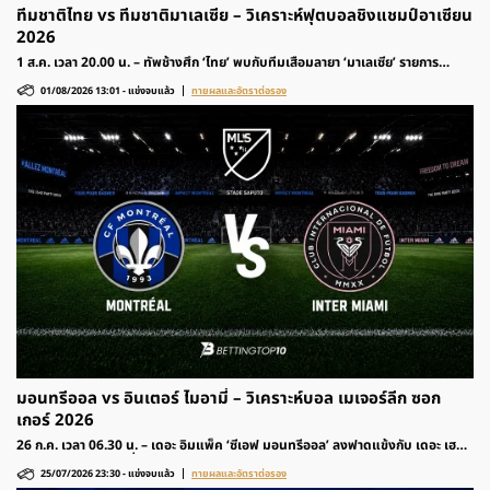
ทีมชาติไทย vs ทีมชาติมาเลเซีย – วิเคราะห์ฟุตบอลชิงแชมป์อาเซียน
2026
1 ส.ค. เวลา 20.00 น. – ทัพช้างศึก ‘ไทย’ พบกับทีมเสือมลายา ‘มาเลเซีย’ รายการ
ฟุตบอลชิงแชมป์อาเซียน 2026 รอบแบ่งกลุ่ม ติดตามวิเคราะห์ก่อนเกมและอัตราต่อ
01/08/2026 13:01
-
แข่งจบแล้ว
ทายผลและอัตราต่อรอง
รองได้ที่นี่
มอนทรีออล vs อินเตอร์ ไมอามี่ – วิเคราะห์บอล เมเจอร์ลีก ซอก
เกอร์ 2026
26 ก.ค. เวลา 06.30 น. – เดอะ อิมแพ็ค ‘ซีเอฟ มอนทรีออล’ ลงฟาดแข้งกับ เดอะ เฮ
รอนส์ ‘อินเตอร์ ไมอามี่’ รายการฟุตบอล เมเจอร์ลีก ซอกเกอร์ 2026 สหรัฐอเมริกา
25/07/2026 23:30
-
แข่งจบแล้ว
ทายผลและอัตราต่อรอง
ติดตามวิเคราะห์ก่อนเกมและอัตราต่อรองได้ที่นี่