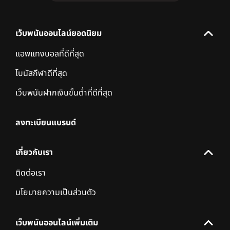
เว็บพนันออนไลน์ยอดนิยม
แอพแทงบอลที่ดีที่สุด
โบนัสกีฬาดีที่สุด
เว็บพนันฝากเงินขั้นต่ำที่ดีที่สุด
ลงทะเบียนแบรนด์
เกี่ยวกับเรา
ติดต่อเรา
นโยบายความเป็นส่วนตัว
เว็บพนันออนไลน์เพิ่มเติม