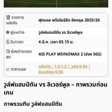
🏆
รายการ
ฟุตบอล พรีเมียร์ลีก อังกฤษ 2025/26
แข่งขัน
⚽
คู่ระหว่าง
วูล์ฟแฮมป์ตัน vs ลิเวอร์พูล
🗓️
วัน/เวลา
4 มี.ค. เวลา 03.15 น.
📺
ช่องถ่ายทอด
AIS PLAY MONOMAX 2 (ช่อง 502)
สด
แต้มต่อ : 1.0-1.5 | วูล์ฟ 0.94 |
📈
ราคาบอล
ลิเวอร์พูล 0.94
วูล์ฟแฮมป์ตัน vs ลิเวอร์พูล – ภาพรวมก่อน
เกม
ภาพรวมทีม วูล์ฟแฮมป์ตัน